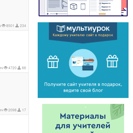
ч
8501
234
ич
4720
66
ич
2098
17