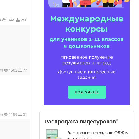
ч
5445
256
ич
4502
77
ич
1188
31
Распродажа видеоуроков!
Электронная тетрадь по ОБЖ 6
класс ФГОС