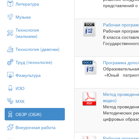
Литература
представлений о 
Музыка
Рабочая програм
Технология
Рабочая програм
(мальчики)
8 класса состав
Государственного
Технология (девочки)
Труд (технология)
Программа допол
Образовательна
«Юный патриот» 
Физкультура
ИЗО
Метод проведени
видео)
МХК
Метод проведен
Методических ре
ОБЗР (ОБЖ)
цифровых образов
Внеурочная работа
Рабочая програм