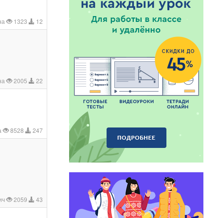
на
1323
12
на
2005
22
а
8528
247
ич
2059
43