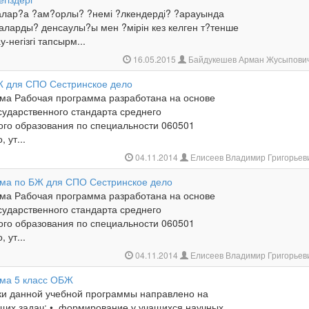
алар?а ?ам?орлы? ?немі ?лкендерді? ?арауында
аларды? денсаулы?ы мен ?мірін кез келген т?тенше
-негізгі тапсырм...
16.05.2015
Байдукешев Арман Жусыпови
 для СПО Сестринское дело
ма Рабочая программа разработана на основе
сударственного стандарта среднего
го образования по специальности 060501
 ут...
04.11.2014
Елисеев Владимир Григорьев
ма по БЖ для СПО Сестринское дело
ма Рабочая программа разработана на основе
сударственного стандарта среднего
го образования по специальности 060501
 ут...
04.11.2014
Елисеев Владимир Григорьев
ма 5 класс ОБЖ
ки данной учебной программы направлено на
их задач: • формирование у учащихся научных