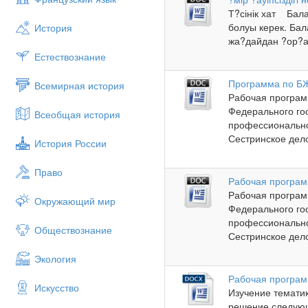
Т?сінік хат Бал
болуы керек. Бал
История
жа?дайдан ?ор?ау
Естествознание
Программа по БЖ
Всемирная история
Рабочая програм
Федерального го
Всеобщая история
профессионально
Сестринское дело,
История России
Право
Рабочая програм
Рабочая програм
Окружающий мир
Федерального го
профессионально
Обществознание
Сестринское дело,
Экология
Рабочая програм
Искусство
Изучение темати
решение следующ