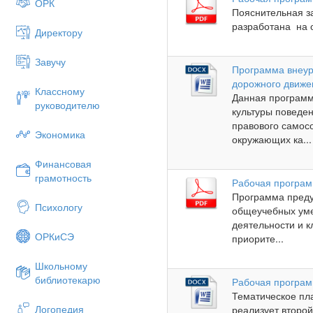
ОРК
Пояснительная
разработана на о
Директору
Завучу
Программа внеур
дорожного движе
Классному
Данная программ
руководителю
культуры поведен
правового самосо
Экономика
окружающих ка...
Финансовая
грамотность
Рабочая програм
Программа пред
Психологу
общеучебных уме
деятельности и 
ОРКиСЭ
приорите...
Школьному
библиотекарю
Рабочая програм
Тематическое пл
Логопедия
реализует второ