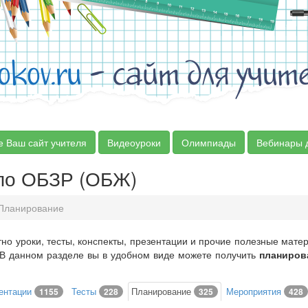
okov.ru
- сайт для учит
е Ваш сайт учителя
Видеоуроки
Олимпиады
Вебинары 
по ОБЗР (ОБЖ)
Планирование
тно уроки, тесты, конспекты, презентации и прочие полезные мат
 В данном разделе вы в удобном виде можете получить
планиров
ентации
Тесты
Планирование
Мероприятия
1155
228
325
428