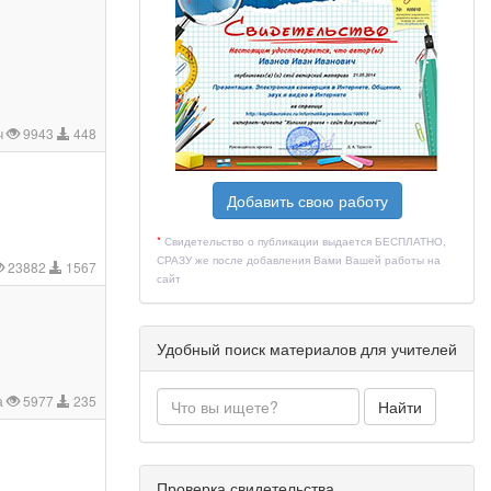
ч
9943
448
Добавить свою работу
*
Свидетельство о публикации выдается БЕСПЛАТНО,
СРАЗУ же после добавления Вами Вашей работы на
23882
1567
сайт
)
Удобный поиск материалов для учителей
а
5977
235
Найти
Проверка свидетельства