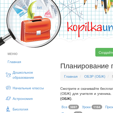
kopilka
ur
Создайт
МЕНЮ
Главная
Планирование 
Дошкольное
Главная
ОБЗР (ОБЖ)
образование
Начальные классы
Смотрите и скачивайте беспла
(ОБЖ) для учителя и ученика.
Астрономия
(ОБЖ)
.
Все
Уроки
През
3897
1164
Биология