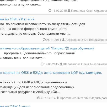
прин­ципах и путях сниж...
18.02.2015
Пиманова Юлия Фёдоров
ма по ОБЖ в 8 классе
ма по основам безопасности жизнедеятельности для
лена на основе федерального компонента
 стандарта по основам безопасности жизн...
25.11.2014
Алексеева Ольга Владимиров
нительного образования детей "Патриот"(2 года обучения)
я программа дополнительного образования
относится к военно-патр...
19.06.2015
Шаповалова Ольга Анатольевн
е занятий по ОБЖ и БЖД c использованием ЦОР (мультимедиа,
ие занятий по ОБЖ и БЖД с применением
комендаций для использования предложенных
ательных ресурсов к учебнику «Ос...
25.10.2014
Прокопенко Виталий Владимиров
ма по ОБЖ 5 класс