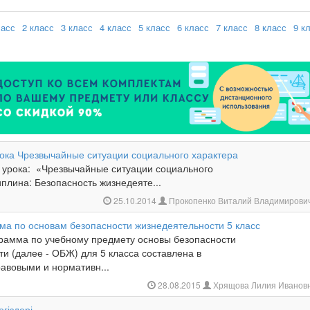
ласс
2 класс
3 класс
4 класс
5 класс
6 класс
7 класс
8 класс
9 к
рока Чрезвычайные ситуации социального характера
 урока: «Чрезвычайные ситуации социального
плина: Безопасность жизнедеяте...
25.10.2014
Прокопенко Виталий Владимирови
ма по основам безопасности жизнедеятельности 5 класс
мма по учебному предмету основы безопасности
и (далее - ОБЖ) для 5 класса составлена в
равовыми и нормативн...
28.08.2015
Хрящова Лилия Иванов
егіздері