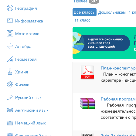
Прочее
597
География
Все классы
Дошкольникам
1 к
11 класс
Информатика
Математика
Алгебра
Геометрия
План-конспект у
Химия
План – конспект
характера» дисци
Физика
Русский язык
Рабочая програм
Рабочая програ
Английский язык
жизнедеятельност
соответствии с п
Немецкий язык
Французский язык
?мір ?ауіпсіздігі н