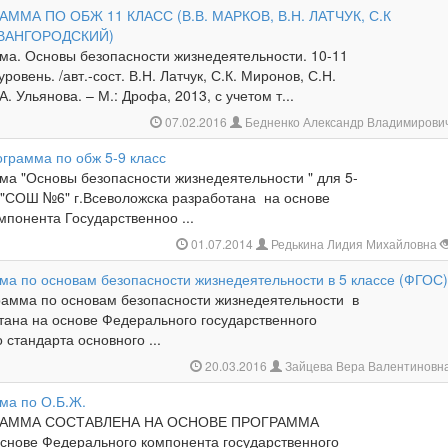
ММА ПО ОБЖ 11 КЛАСС (В.В. МАРКОВ, В.Н. ЛАТЧУК, С.К
 ВАНГОРОДСКИЙ)
ма. Основы безопасности жизнедеятельности. 10-11
ровень. /авт.-сост. В.Н. Латчук, С.К. Миронов, С.Н.
. Ульянова. – М.: Дрофа, 2013, с учетом т...
07.02.2016
Бедненко Александр Владимирови
ограмма по обж 5-9 класс
ма "Основы безопасности жизнедеятельности " для 5-
"СОШ №6" г.Всеволожска разработана на основе
понента Государственноо ...
01.07.2014
Редькина Лидия Михайловна
ма по основам безопасности жизнедеятельности в 5 классе (ФГОС
мма по основам безопасности жизнедеятельности в
отана на основе Федерального государственного
 стандарта основного ...
20.03.2016
Зайцева Вера Валентиновн
ма по О.Б.Ж.
РАММА СОСТАВЛЕНА НА ОСНОВЕ ПРОГРАММА
основе Федерального компонента государственного