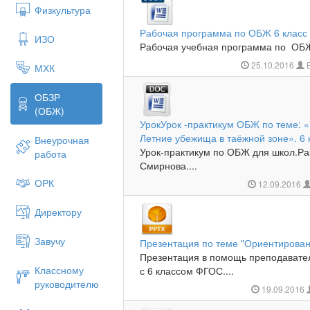
Физкультура
Рабочая программа по ОБЖ 6 класс
ИЗО
Рабочая учебная программа по ОБЖ
25.10.2016
Б
МХК
ОБЗР
(ОБЖ)
УрокУрок -практикум ОБЖ по теме: 
Летние убежища в таёжной зоне». 6 
Внеурочная
Урок-практикум по ОБЖ для школ.Ра
работа
Смирнова....
ОРК
12.09.2016
Директору
Завучу
Презентация по теме "Ориентирован
Презентация в помощь преподавате
Классному
с 6 классом ФГОС....
руководителю
19.09.2016