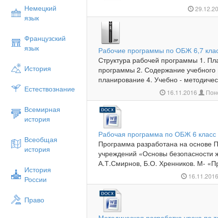
Немецкий
29.12.2
язык
Французский
язык
Рабочие программы по ОБЖ 6,7 кла
Структура рабочей программы 1. Пл
История
программы 2. Содержание учебного 
планирование 4. Учебно - методиче
Естествознание
16.11.2016
Пон
Всемирная
история
Рабочая программа по ОБЖ 6 класс
Всеобщая
Программа разработана на основе
история
учреждений «Основы безопасности ж
А.Т.Смирнов, Б.О. Хренников. М- «
История
16.11.201
России
Право
Методическая разработка урока по 