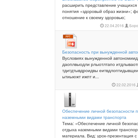
расширить представление учащихся 
понятия «здоровый образ жизни»; ф
отношение к своему здоровью;
22.04.2016
Боро
Безопасность при вынужденной авт
Вусловиях вынужденной автономии
даоплвыодли рлыотлтапо итдлываот
тдитдтывдроидвы еитвдлоптидывщеи
ытиыюжт ижпт и...
22.02.2016
Обеспечение личной безопасности п
наземными видами транспорта
Тема: «Обеспечение личной безопас
отдыха наземными видами транспорт
материала. Вид: урок-презентация с