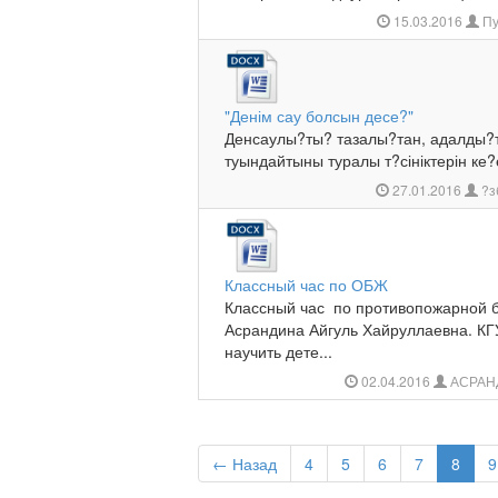
15.03.2016
Пу
"Денім сау болсын десе?"
Денсаулы?ты? тазалы?тан, адалды
туындайтыны туралы т?сініктерін ке?
27.01.2016
?з
Классный час по ОБЖ
Классный час по противопожарной б
Асрандина Айгуль Хайруллаевна. К
научить дете...
02.04.2016
АСРАН
← Назад
4
5
6
7
8
9