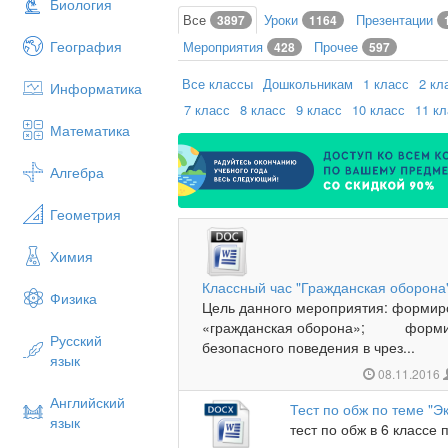
Биология
Все
Уроки
Презентации
3897
1164
География
Мероприятия
Прочее
428
597
Все классы
Дошкольникам
1 класс
2 кл
Информатика
7 класс
8 класс
9 класс
10 класс
11 к
Математика
Алгебра
Геометрия
Химия
Классный час "Гражданская оборона
Физика
Цель данного мероприятия: формир
«гражданская оборона»; формиро
Русский
безопасного поведения в чрез...
язык
08.11.2016
Английский
Тест по обж по теме "Э
язык
тест по обж в 6 классе 