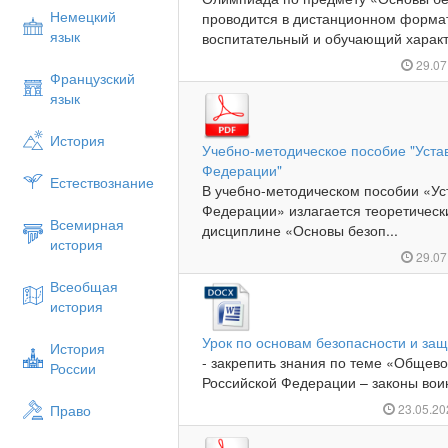
Немецкий
проводится в дистанционном формат
язык
воспитательный и обучающий характе
29.07
Французский
язык
История
Учебно-методическое пособие "Уста
Федерации"
Естествознание
В учебно-методическом пособии «У
Федерации» излагается теоретическ
Всемирная
дисциплине «Основы безоп...
история
29.07
Всеобщая
история
Урок по основам безопасности и за
История
- закрепить знания по теме «Общев
России
Российской Федерации – законы воин
Право
23.05.2