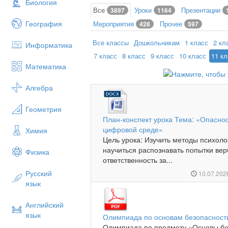
Биология
Все
Уроки
Презентации
3897
1164
География
Мероприятия
Прочее
428
597
Все классы
Дошкольникам
1 класс
2 кл
Информатика
7 класс
8 класс
9 класс
10 класс
11 к
Математика
Алгебра
Геометрия
План-конспект урока Тема: «Опаснос
цифровой среде»
Химия
Цель урока: Изучить методы психолог
научиться распознавать попытки вер
Физика
ответственность за...
Русский
10.07.20
язык
Английский
язык
Олимпиада по основам безопасност
Олимпиада по предмету «Основы бе