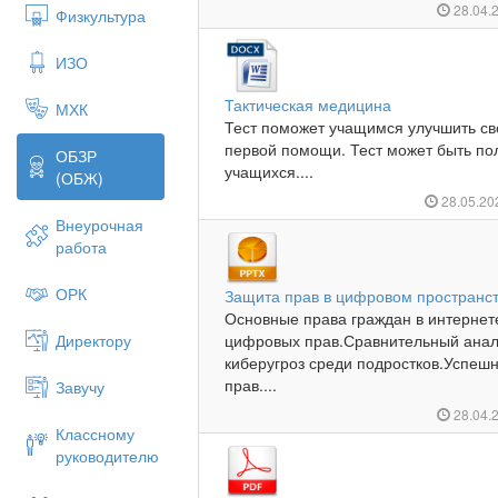
28.04.
Физкультура
ИЗО
Тактическая медицина
МХК
Тест поможет учащимся улучшить св
первой помощи. Тест может быть по
ОБЗР
учащихся....
(ОБЖ)
28.05.2
Внеурочная
работа
ОРК
Защита прав в цифровом пространст
Основные права граждан в интернет
Директору
цифровых прав.Сравнительный анал
киберугроз среди подростков.Успе
прав....
Завучу
28.04.
Классному
руководителю