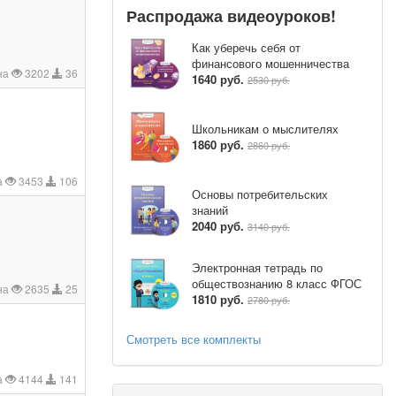
Распродажа видеоуроков!
Как уберечь себя от
финансового мошенничества
на
3202
36
1640 руб.
2530 руб.
Школьникам о мыслителях
1860 руб.
2860 руб.
а
3453
106
Основы потребительских
знаний
2040 руб.
3140 руб.
Электронная тетрадь по
обществознанию 8 класс ФГОС
на
2635
25
1810 руб.
2780 руб.
Смотреть все комплекты
а
4144
141