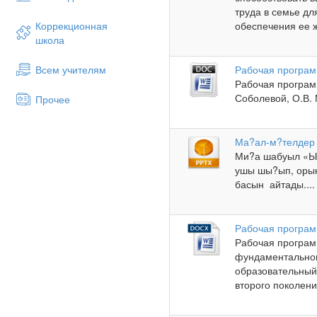
труда в семье д
Коррекционная
обеспечения ее ж
школа
Всем учителям
Рабочая програм
Рабочая програм
Соболевой, О.В. 
Прочее
Ма?ал-м?телдер
Ми?а шабуыл «Ы
ушы шы?ып, орын
басын айтады....
Рабочая програм
Рабочая програм
фундаментально
образовательный
второго поколени.