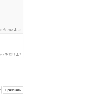
.
на
2666
92
вна
3243
7
Применить