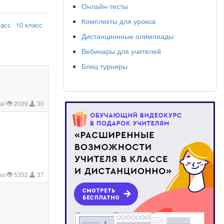
Онлайн-тесты
Комплекты для уроков
ласс
10 класс
Дистанционные олимпиады
Вебинары для учителей
Блиц турниры
аl
2029
30
на
5352
37