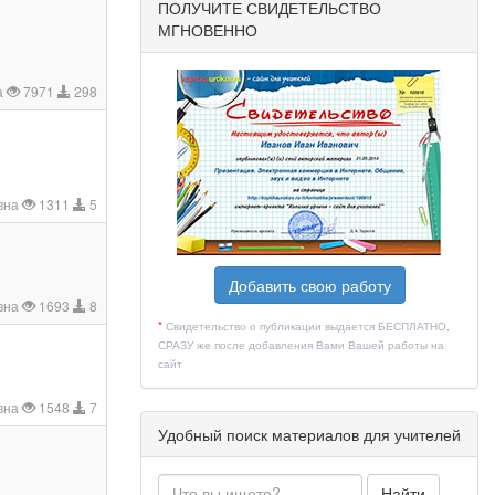
ПОЛУЧИТЕ СВИДЕТЕЛЬСТВО
МГНОВЕННО
а
7971
298
вна
1311
5
Добавить свою работу
вна
1693
8
*
Свидетельство о публикации выдается БЕСПЛАТНО,
СРАЗУ же после добавления Вами Вашей работы на
сайт
вна
1548
7
Удобный поиск материалов для учителей
Найти