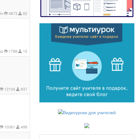
ич
4873
62
на
1788
15
12104
837
10361
498