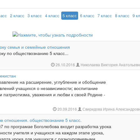
ласс
2 класс
3 класс
4 класс
5 класс
6 класс
7 класс
8 класс
9 к
року семья и семейные отношения
оку по обществознанию 5 класс...
26.10.2016
Николаева Виктория Анатольевн
екистан
равление на расширение, углубление и обобщение
авлений учащихся о независимости; воспитание
 и патриотизма, уважения и любви к своей Родине -
20.09.2016
Свиридова Ирина Александров
е отношения. обществознание 5 класс.
№7 по програмае Боголюбова входит разработка урока
ности учителя и учащихся на каждом этапе урока,
 карта урока для учащихся с разноуровневыми