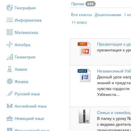
Прочее
649
География
Все классы
Дошкольникам
1 к
Информатика
11 класс
Математика
Презентация к у
Алгебра
презентация к ур
Геометрия
Химия
Независимый Узб
Данный урок нап
Физика
знаний и предст
чувства гордости
Русский язык
Узбекиста...
Английский язык
Семья и семейны
Немецкий язык
В папку к уроку 
с видами деятель
технологическая
Французский язык