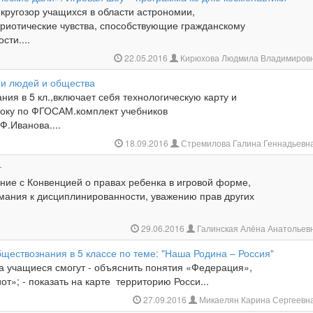
кругозор учащихся в области астрономии,
риотические чувства, способствующие гражданскому
сти....
22.05.2016
Кирюхова Людмила Владимиров
ни людей и общества
ния в 5 кл.,включает себя технологическую карту и
року по ФГОСАМ.комплект учебников
Ф.Иванова....
18.09.2016
Стремилова Галина Геннадьевн
т
ние с Конвенцией о правах ребенка в игровой форме,
мания к дисциплинированности, уважению прав других
29.06.2016
Галинская Алёна Анатольев
ществознания в 5 классе по теме: "Наша Родина – Россия"
а учащиеся смогут - объяснить понятия «Федерация»,
от»; - показать на карте территорию Росси...
27.09.2016
Микаелян Карина Сергеевн