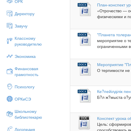
ОРК
План-конспект ур
«Отрочество — о
Директору
физическими и пс
Завучу
"Планета толера
Классному
мероприятие о те
руководителю
ограниченными в
Экономика
Мероприятие "Пл
Финансовая
О терпимости не
грамотность
Психологу
Ке?пейілділік пен
Б?л ж?мыста о?у
ОРКиСЭ
Школьному
библиотекарю
Конспект урока 
Цель: сформиров
Логопедия
способствовать 