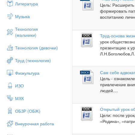
Литература
Цель: Расширить 
формировать пат
Музыка
воспитанию лично
Технология
(мальчики)
Труд-основа жиз
урок обществозна
Технология (девочки)
презентацию к у
Л.Н.Боголюбов,Л.
Труд (технология)
Сам себе адвока
Физкультура
Цель - ознакомле
привлечение вни
ИЗО
людей....
МХК
Открытый урок об
ОБЗР (ОБЖ)
Цели: после урок
«Родина», «патри
Внеурочная работа