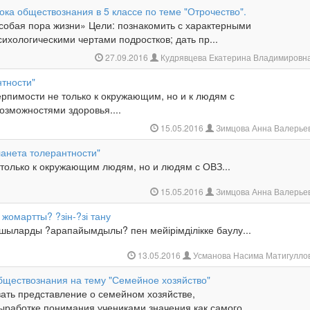
ока обществознания в 5 классе по теме "Отрочество".
собая пора жизни» Цели: познакомить с характерными
ихологическими чертами подростков; дать пр...
27.09.2016
Кудрявцева Екатерина Владимировн
нтности"
рпимости не только к окружающим, но и к людям с
озможностями здоровья....
15.05.2016
Зимцова Анна Валерье
анета толерантности"
 только к окружающим людям, но и людям с ОВЗ...
15.05.2016
Зимцова Анна Валерье
 жомартты? ?зін-?зі тану
шыларды ?арапайымдылы? пен мейірімділікке баулу...
13.05.2016
Усманова Насима Матигулло
обществознания на тему "Семейное хозяйство"
ать представление о семейном хозяйстве,
выработке понимания учениками значения как самого