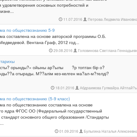
ля удовлетворения основных потребностей и
изне...
11.07.2016
Петрова Людмила Ивановн
ма по обществознанию 5-9
ма составлена на основе авторской программы О.Б.
Медведевой. Вентана-Граф, 2012 год...
29.08.2016
Головинова Светлана Геннадьев
 тарихы
сты? орынды?» ойыны ар?ылы ?р топтан бір о?
ды??а отырады. М??алім кез-келген ма?ал-м?телді?
18.01.2016
Абдраимова Гулмайра Айтпай?
ма по обществознанию (5-9 класс)
ма по обществознанию составлена на основе
го ядра ФГОС ОО (Федеральный государственный
 стандарт основного общего образования /Стандарты
..
01.09.2016
Булыгина Наталья Алексеевн