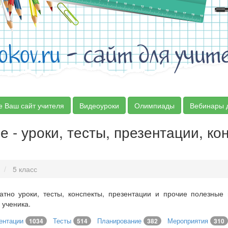
okov.ru
- сайт для учит
е Ваш сайт учителя
Видеоуроки
Олимпиады
Вебинары 
 - уроки, тесты, презентации, ко
5 класс
атно уроки, тесты, конспекты, презентации и прочие полезные
 ученика.
ентации
Тесты
Планирование
Мероприятия
1034
514
382
310