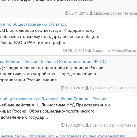
08.11.2016
Макаров Сергей Петров
ма по обществознанию 5-9 класс
 Л.Н. Боголюбова соответствует Федеральному
у образовательному стандарту основного общего
брена РАО и РАН, имеет гриф «...
26.10.2016
Бароненко Елена Юрьев
ша Родина - Россия. 5 класс.Обществознание. ФГОС.
Д •Представление о территории и границах России.
о-политического устройства — представление о
организации России, знание...
10.10.2016
Пузик Лариса Николаевна
о обществознанию в 5 классе. Наша Родина - Россия.
чебные действия: 1. Личностные УУД Представление о
ницах России. Образ социально-политического
дставление о государ...
10.10.2016
Пузик Лариса Николаевна
ческие дали». Игровая шоу – программа ко дню космонавтики