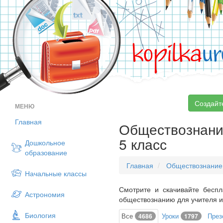
kopilka
ur
Создайт
МЕНЮ
Главная
Обществознание
5 класс
Дошкольное
образование
Главная
Обществознание
Начальные классы
Смотрите и скачивайте беспл
Астрономия
обществознанию для учителя и
Биология
Все
Уроки
През
4686
1797