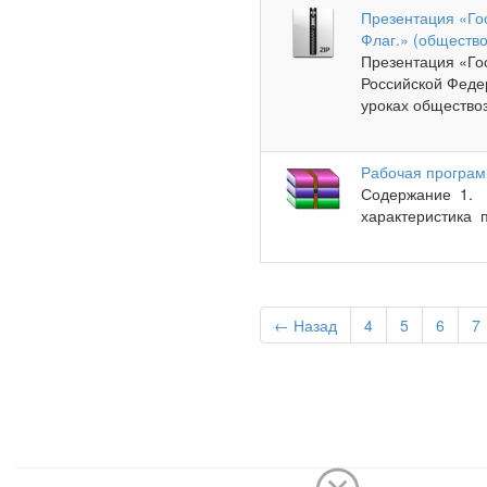
Презентация «Го
Флаг.» (общество
Презентация «Го
Российской Феде
уроках обществоз
Рабочая програм
Содержание 1. По
характеристика 
← Назад
4
5
6
7