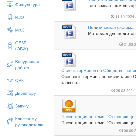
Физкультура
тест создан помощь пр
11.10.2024
ИЗО
Политическая система
МХК
Материал для подготов
ОБЗР
31.08.
(ОБЖ)
Внеурочная
работа
Список терминов по Обществознан
Основные термины по дисциплине О
ОРК
классов....
29.08.2024
Директору
Завучу
Презентация по теме: "Отклоняюще
Классному
Презентация по теме: "Отклоняющеес
руководителю
06.09.