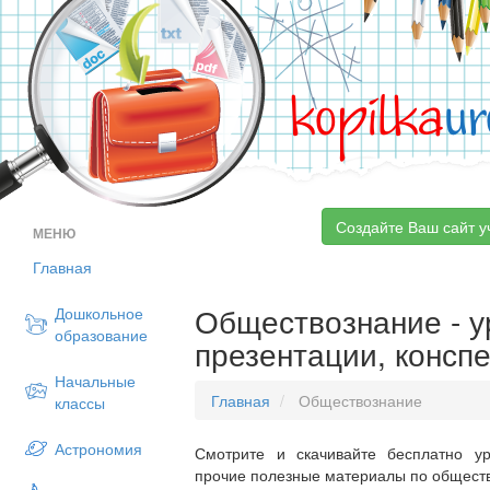
kopilka
ur
Создайте Ваш сайт у
МЕНЮ
Главная
Обществознание - ур
Дошкольное
образование
презентации, консп
Начальные
Главная
Обществознание
классы
Астрономия
Смотрите и скачивайте бесплатно ур
прочие полезные материалы по обществ