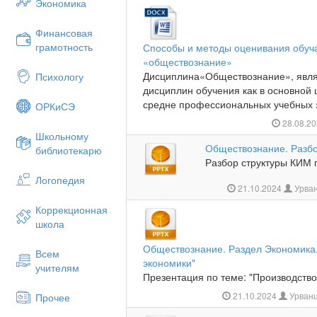
Экономика
Финансовая
грамотность
Способы и методы оценивания обуч
«обществознание»
Дисциплина«Обществознание», явля
Психологу
дисциплин обучения как в основной 
средне профессиональных учебных з
ОРКиСЭ
28.08.2
Школьному
Обществознание. Разбо
библиотекарю
Разбор структуры КИМ п
Логопедия
21.10.2024
Урван
Коррекционная
школа
Обществознание. Раздел Экономика.
Всем
экономики"
учителям
Презентация по теме: "Производство 
21.10.2024
Урванц
Прочее