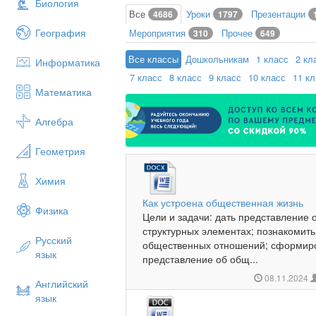
Биология
Все
Уроки
Презентации
4686
1797
География
Мероприятия
Прочее
310
649
Все классы
Дошкольникам
1 класс
2 кл
Информатика
7 класс
8 класс
9 класс
10 класс
11 к
Математика
Алгебра
Геометрия
Химия
Как устроена общественная жизнь
Физика
Цели и задачи: дать представление 
структурных элементах; познакомит
Русский
общественных отношений; сформиро
язык
представление об общ...
08.11.2024
Английский
язык