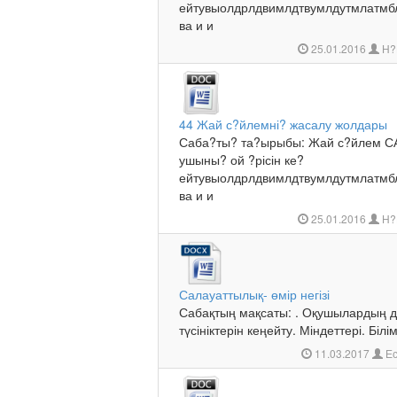
ейтувыолдрлдвимлдтвумлдутмла
ва и и
25.01.2016
Н?
44 Жай с?йлемні? жасалу жолдары
Саба?ты? та?ырыбы: Жай с?йлем САб
ушыны? ой ?рісін ке?
ейтувыолдрлдвимлдтвумлдутмла
ва и и
25.01.2016
Н?
Салауаттылық- өмір негізі
Сабақтың мақсаты: . Оқушылардың д
түсініктерін кеңейту. Міндеттері. Білімд
11.03.2017
Ес