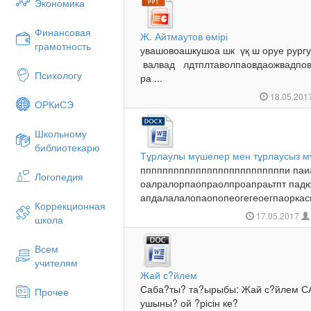
Экономика
Финансовая
Ж. Айтмаутов өмірі
грамотность
увашовоашкушоа шк үқ ш оруе рург
валвад лдтплтаволпаовдаожвадпов
Психологу
ра ...
18.05.201
ОРКиСЭ
Школьному
библиотекарю
Тұрлаулы мүшелер мен тұрлаусыз м
ппппппппппппппппппппппппппи п
Логопедия
оалралорпаопраолпроапраьтпт пад
апдалалалопаопопеогегеоегпаоркасп
Коррекционная
17.05.2017
школа
Всем
учителям
Жай с?йлем
Саба?ты? та?ырыбы: Жай с?йлем САб
Прочее
ушыны? ой ?рісін ке?