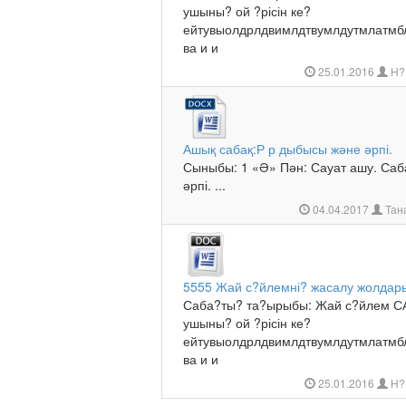
ушыны? ой ?рісін ке?
ейтувыолдрлдвимлдтвумлдутмла
ва и и
25.01.2016
Н?
Ашық сабақ:Р р дыбысы және әрпі.
Сыныбы: 1 «Ә» Пән: Сауат ашу. Саб
әрпі. ...
04.04.2017
Тан
5555 Жай с?йлемні? жасалу жолдар
Саба?ты? та?ырыбы: Жай с?йлем САб
ушыны? ой ?рісін ке?
ейтувыолдрлдвимлдтвумлдутмла
ва и и
25.01.2016
Н?