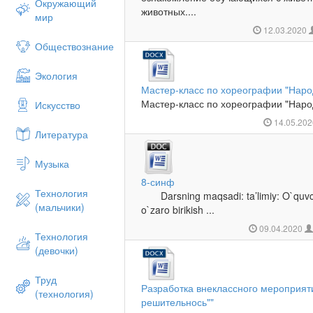
Окружающий
животных....
мир
12.03.2020
Обществознание
Экология
Мастер-класс по хореографии "Наро
Мастер-класс по хореографии "Народ
Искусство
14.05.20
Литература
Музыка
8-синф
Технология
Darsning maqsadi: ta’limiy: O`quvchi
(мальчики)
o`zaro birikish ...
09.04.2020
Технология
(девочки)
Труд
Разработка внеклассного мероприят
(технология)
решительнось""