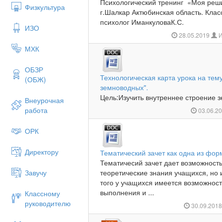
Психологический тренинг «Моя реш
Физкультура
г.Шалкар Актюбинская область. Класс
психолог ИманкуловаК.С.
ИЗО
28.05.2019
И
МХК
ОБЗР
Технологическая карта урока на тем
(ОБЖ)
земноводных".
Цель:Изучить внутреннее стр
Внеурочная
работа
03.06.2
ОРК
Директору
Тематический зачет как одна из фо
Тематичесий зачет дает возможность
Завучу
теоретические знания учащихся, но 
того у учащихся имеется возможнос
выполнения и ...
Классному
руководителю
30.09.201