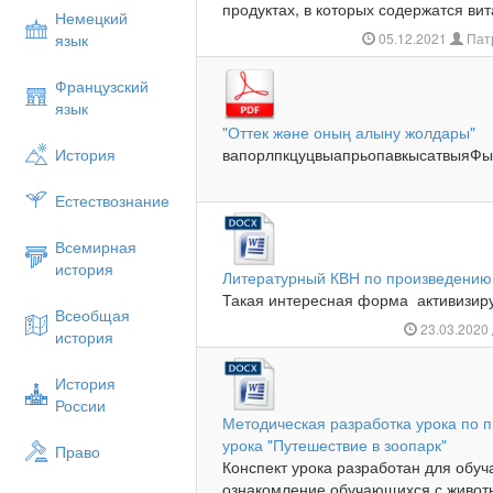
продуктах, в которых содержатся вит
Немецкий
язык
05.12.2021
Пат
Французский
язык
"Оттек және оның алыну жолдары"
История
вапорлпкцуцвыапрьопавкысатвыяФыв
Естествознание
Всемирная
история
Литературный КВН по произведению 
Такая интересная форма активизируе
Всеобщая
23.03.2020
история
История
России
Методическая разработка урока по 
урока "Путешествие в зоопарк"
Право
Конспект урока разработан для обуч
ознакомление обучающихся с живот