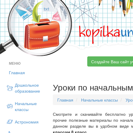
kopilka
ur
Создайте Ваш сайт у
МЕНЮ
Главная
Уроки по начальным
Дошкольное
образование
Главная
Начальные классы
Уро
Начальные
классы
Смотрите и скачивайте бесплатно ур
прочие полезные материалы по началь
Астрономия
данном разделе вы в удобном виде 
классам 8 класс
.