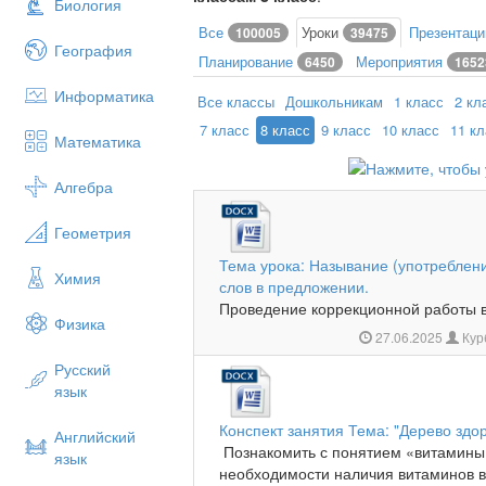
Биология
Все
Уроки
Презентац
100005
39475
География
Планирование
Мероприятия
6450
1652
Информатика
Все классы
Дошкольникам
1 класс
2 кл
7 класс
8 класс
9 класс
10 класс
11 к
Математика
Алгебра
Геометрия
Тема урока: Называние (употреблен
Химия
слов в предложении.
Проведение коррекционной работы в 
Физика
27.06.2025
Кур
Русский
язык
Конспект занятия Тема: "Дерево здор
Английский
Познакомить с понятием «витамины»
язык
необходимости наличия витаминов в