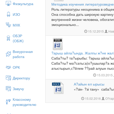
Физкультура
Методика изучения литературоведче
Роль литературы неоценима в обще
ИЗО
Она способна дать широкую картину
внутренней жизни человека, обогати
эмоционально...
МХК
15.12.2015
Нав
ОБЗР
(ОБЖ)
Внеурочная
?арыш айла?ында. Жалпы ж?не жал?
работа
Саба?ты? та?ырыбы: ?арыш айла?ын
Саба?ты? ма?саты:а)о?ушылар?а жа
ОРК
атыстырып,с?йлем ??рай алуын пысы
15.03.2015
Директору
А?айын ел ырысы
Завучу
«?зін- ?зі тану» саба
15.02.2016
О?гар
Классному
руководителю