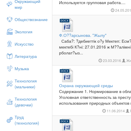
Окружающий
Используется групповая работа....
мир
24.05.20
Обществознание
Экология
Ф.О??арсынова. "Жылу"
Саба?: ?дебиеттік о?у Мектеп: Есм
Искусство
мектебі К?ні: 27.01.2016 ж М??алімн
рболат?ыз...
Литература
23.03.2016
Жи
Музыка
Технология
Охрана окружающей среды
(мальчики)
Содержание 1. Нормирование в обла
Уголовная ответственность за прест
Технология
использования природных объектов и 
(девочки)
11.06.2014
Труд
(технология)