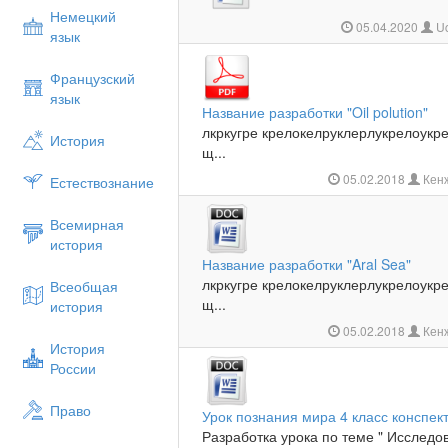
Немецкий
05.04.2020
Uc
язык
Французский
язык
Название разработки "Oil polution"
лкркугре крелокелруклерлукрелоукр
История
щ...
05.02.2018
Кен
Естествознание
Всемирная
история
Название разработки "Aral Sea"
лкркугре крелокелруклерлукрелоукр
Всеобщая
щ...
история
05.02.2018
Кен
История
России
Право
Урок познания мира 4 класс конспек
Разработка урока по теме " Исследо