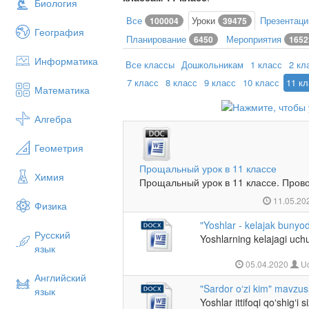
Биология
Все
Уроки
Презентац
100004
39475
География
Планирование
Мероприятия
6450
1652
Информатика
Все классы
Дошкольникам
1 класс
2 кл
7 класс
8 класс
9 класс
10 класс
11 к
Математика
Алгебра
Геометрия
Прощальный урок в 11 классе
Химия
Прощальный урок в 11 классе. Прово
11.05.20
Физика
"Yoshlar - kelajak bunyod
Русский
Yoshlarning kelajagi uchu
язык
05.04.2020
Uc
Английский
"Sardor oʻzi kim" mavzus
язык
Yoshlar ittifoqi qoʻshigʻi