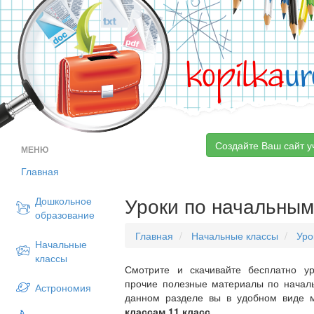
kopilka
ur
Создайте Ваш сайт у
МЕНЮ
Главная
Уроки по начальным
Дошкольное
образование
Главная
Начальные классы
Уро
Начальные
классы
Смотрите и скачивайте бесплатно ур
прочие полезные материалы по началь
Астрономия
данном разделе вы в удобном виде 
классам 11 класс
.