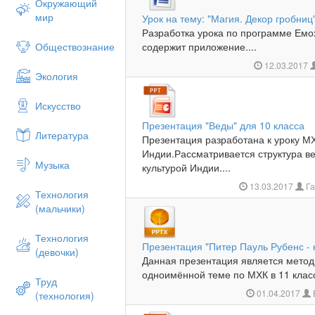
Окружающий
мир
Урок на тему: "Магия. Декор гробниц"
Разработка урока по программе Емо
Обществознание
содержит приложение....
12.03.2017
Экология
Искусство
Презентация "Веды" для 10 класса
Литература
Презентация разработана к уроку МХ
Индии.Рассматривается структура ве
Музыка
культурой Индии....
13.03.2017
Га
Технология
(мальчики)
Технология
Презентация "Питер Пауль Рубенс - 
(девочки)
Данная презентация является мето
одноимённой теме по МХК в 11 класс
Труд
01.04.2017
(технология)