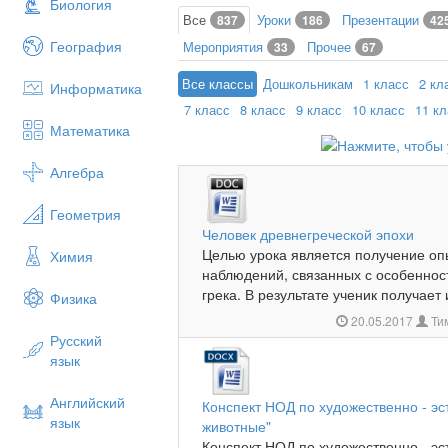
Биология
Все
Уроки
Презентации
837
186
42
География
Мероприятия
Прочее
33
67
Все классы
Дошкольникам
1 класс
2 кл
Информатика
7 класс
8 класс
9 класс
10 класс
11 к
Математика
Алгебра
Геометрия
Человек древнегреческой эпохи
Целью урока является получение оп
Химия
наблюдений, связанных с особенно
грека. В результате ученик получает
Физика
20.05.2017
Ти
Русский
язык
Английский
Конспект НОД по художественно - э
язык
животные"
Конспект НОД по художественно - э