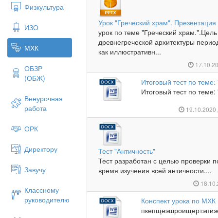
Физкультура
Урок "Греческий храм". Презентация 
ИЗО
урок по теме "Греческий храм.".Цел
древнегреческой архитектуры перио
МХК
как иллюстративн...
17.10.2
ОБЗР
(ОБЖ)
Итоговый тест по теме: 
Итоговый тест по теме: 
Внеурочная
работа
19.10.2020
ОРК
Директору
Тест "Античность"
Тест разработан с целью проверки п
Завучу
время изучения всей античности....
18.10
Классному
руководителю
Конспект урока по МХК
пкепщеэшроищертэпиэе