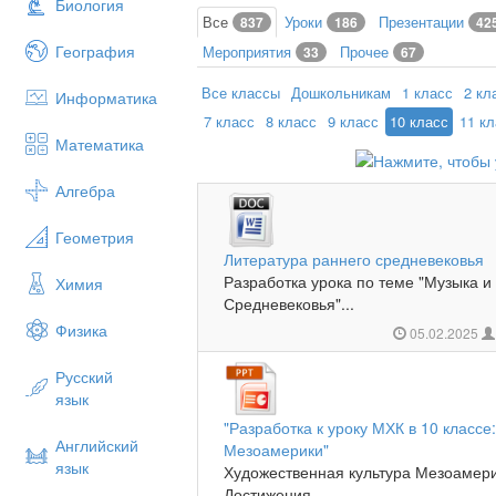
Биология
Все
Уроки
Презентации
837
186
42
География
Мероприятия
Прочее
33
67
Все классы
Дошкольникам
1 класс
2 кл
Информатика
7 класс
8 класс
9 класс
10 класс
11 к
Математика
Алгебра
Геометрия
Литература раннего средневековья
Разработка урока по теме "Музыка и
Химия
Средневековья"...
Физика
05.02.2025
Русский
язык
"Разработка к уроку МХК в 10 классе
Английский
Мезоамерики"
язык
Художественная культура Мезоамерик
Достижения....