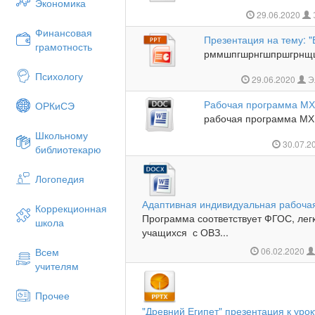
Экономика
29.06.2020
Финансовая
Презентация на тему: 
грамотность
рммшпгшрнгшпршгрнщш
Психологу
29.06.2020
Э
Рабочая программа МХК 
ОРКиСЭ
рабочая программа МХК 1
Школьному
30.07.2
библиотекарю
Логопедия
Адаптивная индивидуальная рабоча
Коррекционная
Программа соответствует ФГОС, лег
школа
учащихся с ОВЗ...
Всем
06.02.2020
учителям
Прочее
"Древний Египет" презентация к уро