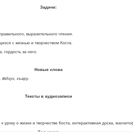
Задачи
:
правильного, выразительного чтения.
щихся с жизнью и творчеством Коста.
, гордость за него.
Новые слова
,
æ
дзух, хъару.
Тексты в аудиозаписи
к уроку о жизни и творчестве Коста, интерактивная доска, магнито
Ход урока