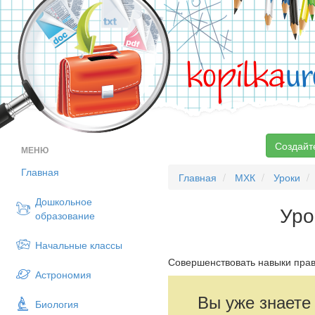
kopilka
ur
Создайт
МЕНЮ
Главная
Главная
МХК
Уроки
Дошкольное
Уро
образование
Начальные классы
Совершенствовать навыки прав
Астрономия
Вы уже знаете
Биология