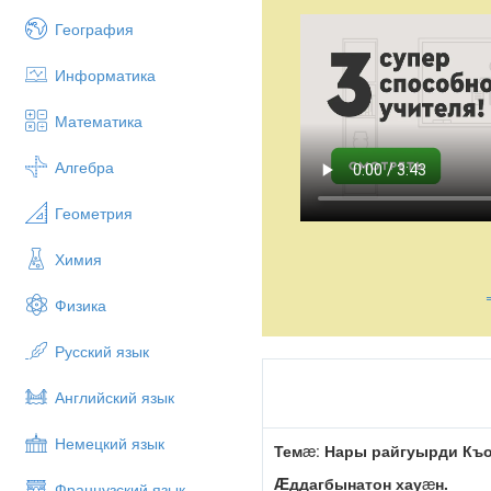
География
Информатика
Математика
Алгебра
Геометрия
Химия
Физика
Русский язык
Английский язык
Немецкий язык
Тем
æ:
Нары райгуырди Къо
Æ
ддагбынатон хау
æ
н.
Французский язык