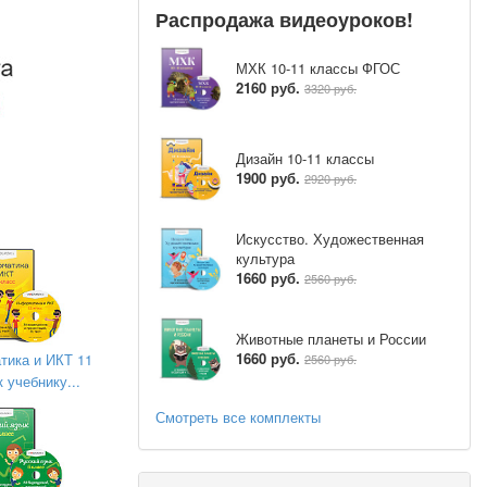
Распродажа видеоуроков!
работать в
МХК 10-11 классы ФГОС
2160 руб.
3320 руб.
Дизайн 10-11 классы
1900 руб.
2920 руб.
Искусство. Художественная
культура
1660 руб.
2560 руб.
ыли открыты
хода в Парк
Животные планеты и России
ыл объявлен
1660 руб.
ика и ИКТ 11
2560 руб.
к учебнику...
Смотреть все комплекты