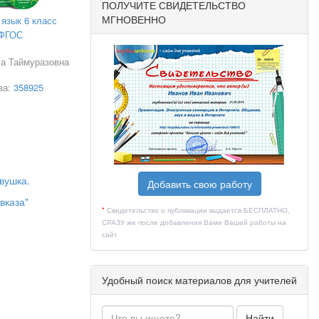
ПОЛУЧИТЕ СВИДЕТЕЛЬСТВО
МГНОВЕННО
 язык 6 класс
ФГОС
ла Таймуразовна
ва:
358925
вушка.
Добавить свою работу
вказа"
*
Свидетельство о публикации выдается БЕСПЛАТНО,
СРАЗУ же после добавления Вами Вашей работы на
сайт
Удобный поиск материалов для учителей
Найти