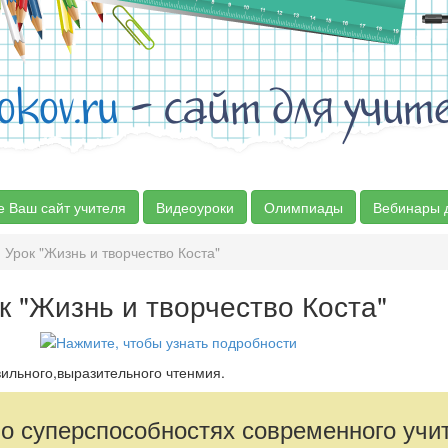
okov.ru
- сайт для учит
е Ваш сайт учителя
Видеоуроки
Олимпиады
Вебинары 
Урок "Жизнь и творчество Коста"
к "Жизнь и творчество Коста"
ильного,выразительного чтенмия.
 о суперспособностях современного учи