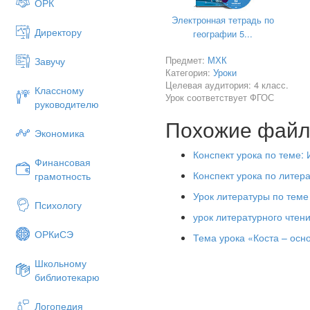
ОРК
V
. Ознакомление с новой л
Электронная тетрадь по
Директору
Выполняется упр. № 2, стр. 4
географии 5...
Предмет:
МХК
Завучу
Категория:
Уроки
VI
. Тренировка в употребле
Целевая аудитория: 4 класс.
Классному
(Устная работа).
Урок соответствует ФГОС
руководителю
Похожие фай
Экономика
VII
. Работа над стихотворе
Конспект урока по теме:
1. Прослушивание стихотворе
Финансовая
Конспект урока по литер
грамотность
2. Работа над переводом текс
Урок литературы по теме
3. Чтение учащихся.
Психологу
урок литературного чтени
4. Совершенствование диалог
ОРКиСЭ
Тема урока «Коста – осн
Выполняется упр. № 4.
Школьному
библиотекарю
IX
. Совершенствование мон
Выполняется упр. № 5.
Логопедия