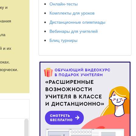
Онлайн-тесты
ку и
Комплекты для уроков
знания
Дистанционные олимпиады
Вебинары для учителей
ала
Блиц турниры
й и их
оках.
ворчески.