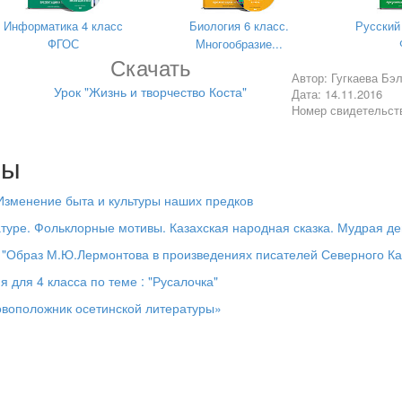
ексикой.
Информатика 4 класс
Биология 6 класс.
Русский
0.
ФГОС
Многообразие...
Скачать
Автор: Гугкаева Бэ
Урок "Жизнь и творчество Коста"
Дата: 14.11.2016
нии новой лексики в речи.
Номер свидетельст
лы
нием Чеджемова Геора «Къоста».
 Изменение быта и культуры наших предков
ния в исполнении диктора.
атуре. Фольклорные мотивы. Казахская народная сказка. Мудрая де
та.
 "Образ М.Ю.Лермонтова в произведениях писателей Северного Ка
я для 4 класса по теме : "Русалочка"
ической речи учащихся.
овоположник осетинской литературы»
ологической речи учащихся.