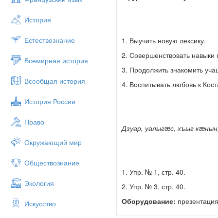
История
Естествознание
1. Выучить новую лексику.
2. Совершенствовать навыки 
Всемирная история
3. Продолжить знакомить уча
Всеобщая история
4. Воспитывать любовь к Коста
История России
Право
Дзуар, уалыг
æ
с, хъыг к
æ
нын
Окружающий мир
Обществознание
1. Упр. № 1, стр. 40.
Экология
2. Упр. № 3, стр. 40.
Оборудование
:
презентация 
Искусство