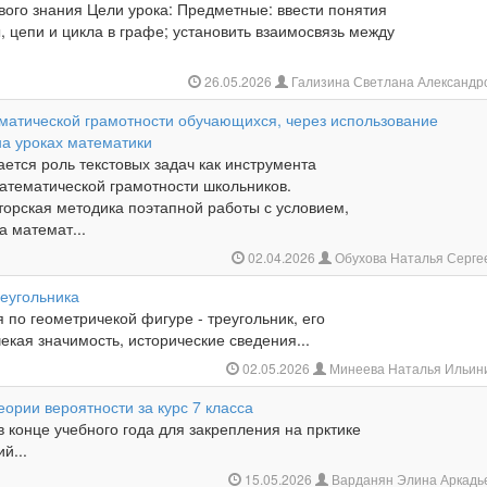
вого знания Цели урока: Предметные: ввести понятия
 цепи и цикла в графе; установить взаимосвязь между
26.05.2026
Гализина Светлана Александр
атической грамотности обучающихся, через использование
на уроках математики
ается роль текстовых задач как инструмента
тематической грамотности школьников.
торская методика поэтапной работы с условием,
а математ...
02.04.2026
Обухова Наталья Серге
реугольника
 по геометричекой фигуре - треугольник, его
чекая значимость, исторические сведения...
02.05.2026
Минеева Наталья Ильин
еории вероятности за курс 7 класса
в конце учебного года для закрепления на прктике
й...
15.05.2026
Варданян Элина Аркадь