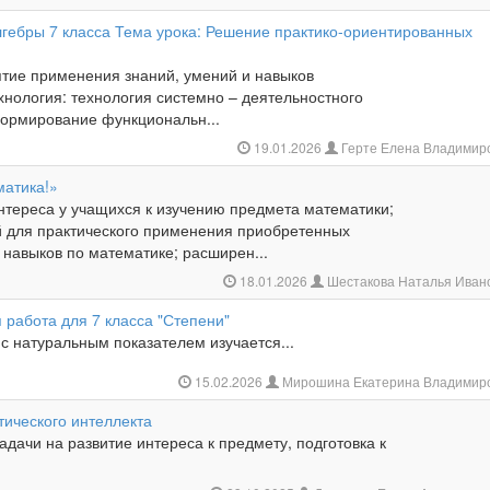
лгебры 7 класса Тема урока: Решение практико-ориентированных
ятие применения знаний, умений и навыков
нология: технология системно – деятельностного
формирование функциональн...
19.01.2026
Герте Елена Владимир
матика!»
тереса у учащихся к изучению предмета математики;
й для практического применения приобретенных
 навыков по математике; расширен...
18.01.2026
Шестакова Наталья Иван
 работа для 7 класса "Степени"
с натуральным показателем изучается...
15.02.2026
Мирошина Екатерина Владимир
тического интеллекта
дачи на развитие интереса к предмету, подготовка к