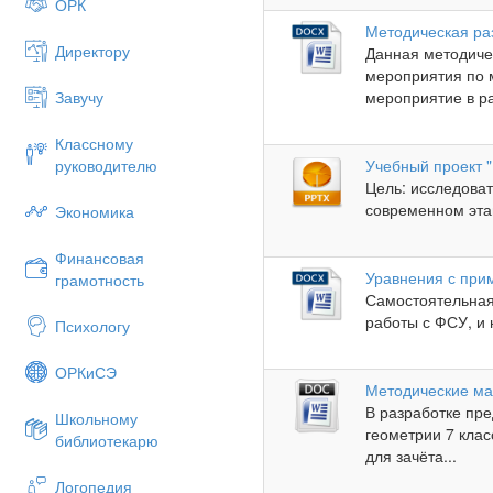
ОРК
Методическая ра
Директору
Данная методиче
мероприятия по 
Завучу
мероприятие в ра
Классному
руководителю
Учебный проект 
Цель: исследоват
современном этап
Экономика
Финансовая
Уравнения с при
грамотность
Самостоятельная
работы с ФСУ, и 
Психологу
ОРКиСЭ
Методические мат
В разработке пр
Школьному
геометрии 7 клас
библиотекарю
для зачёта...
Логопедия