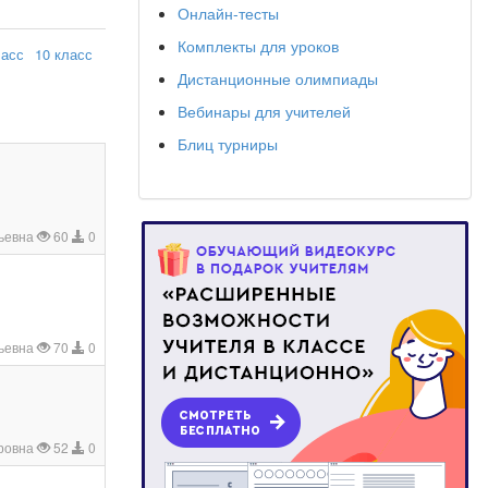
Онлайн-тесты
Комплекты для уроков
ласс
10 класс
Дистанционные олимпиады
Вебинары для учителей
Блиц турниры
ьевна
60
0
ьевна
70
0
оровна
52
0