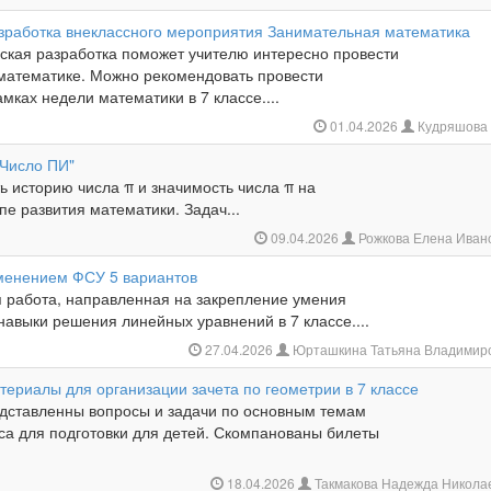
зработка внеклассного мероприятия Занимательная математика
ская разработка поможет учителю интересно провести
математике. Можно рекомендовать провести
мках недели математики в 7 классе....
01.04.2026
Кудряшова 
"Число ПИ"
ь историю числа π и значимость числа π на
е развития математики. Задач...
09.04.2026
Рожкова Елена Иван
менением ФСУ 5 вариантов
 работа, направленная на закрепление умения
навыки решения линейных уравнений в 7 классе....
27.04.2026
Юрташкина Татьяна Владимир
ериалы для организации зачета по геометрии в 7 классе
едставленны вопросы и задачи по основным темам
са для подготовки для детей. Скомпанованы билеты
18.04.2026
Такмакова Надежда Никола