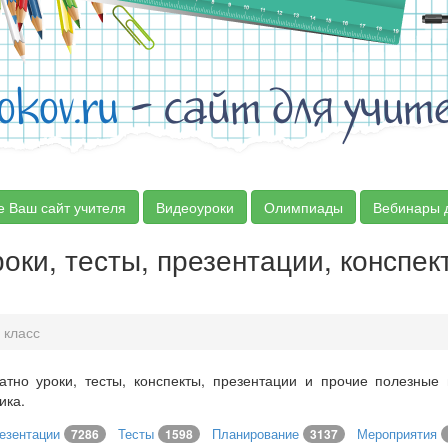
okov.ru
- сайт для учит
е Ваш сайт учителя
Видеоуроки
Олимпиады
Вебинары 
оки, тесты, презентации, конспек
 класс
атно уроки, тесты, конспекты, презентации и прочие полезные
ика.
езентации
Тесты
Планирование
Мероприятия
7286
1598
3137