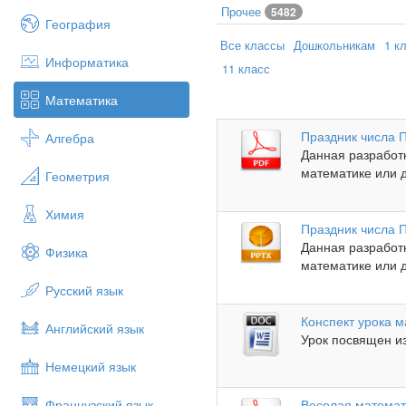
Прочее
5482
География
Все классы
Дошкольникам
1 к
Информатика
11 класс
Математика
Праздник числа 
Алгебра
Данная разработ
математике или 
Геометрия
Химия
Праздник числа 
Данная разработ
Физика
математике или 
Русский язык
Конспект урока м
Английский язык
Урок посвящен из
Немецкий язык
Французский язык
Веселая математ