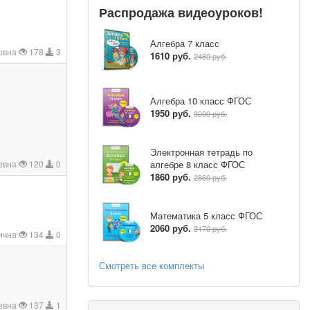
Распродажа видеоуроков!
Алгебра 7 класс
овна
178
3
1610 руб.
2480 руб.
Алгебра 10 класс ФГОС
1950 руб.
3000 руб.
Электронная тетрадь по
алгебре 8 класс ФГОС
евна
120
0
1860 руб.
2860 руб.
Математика 5 класс ФГОС
2060 руб.
3170 руб.
ична
134
0
Смотреть все комплекты
евна
137
1