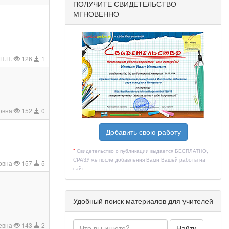
ПОЛУЧИТЕ СВИДЕТЕЛЬСТВО
МГНОВЕННО
Н.П.
126
1
овна
152
0
Добавить свою работу
*
Свидетельство о публикации выдается БЕСПЛАТНО,
СРАЗУ же после добавления Вами Вашей работы на
овна
157
5
сайт
Удобный поиск материалов для учителей
евна
143
2
Найти