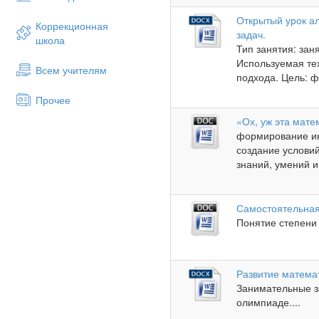
Открытый урок а
Коррекционная
задач.
школа
Тип занятия: зан
Используемая тех
Всем учителям
подхода. Цель: 
Прочее
«Ох, уж эта мате
формирование ин
создание услови
знаний, умений и
Самостоятельная
Понятие степени 
Развитие матема
Занимательные за
олимпиаде....