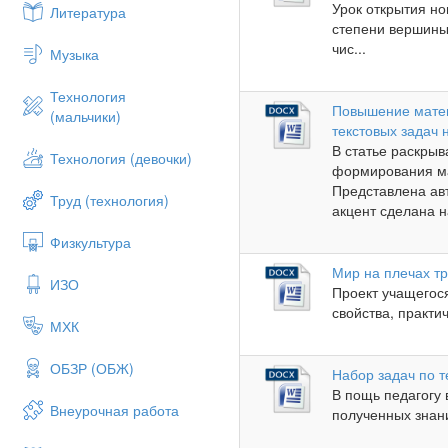
Урок открытия но
Литература
степени вершины,
чис...
Музыка
Технология
Повышение матем
(мальчики)
текстовых задач 
В статье раскрыв
Технология (девочки)
формирования ма
Представлена ав
Труд (технология)
акцент сделана н
Физкультура
Мир на плечах т
ИЗО
Проект учащегося
свойства, практи
МХК
ОБЗР (ОБЖ)
Набор задач по т
В пощь педагогу 
Внеурочная работа
полученных знани