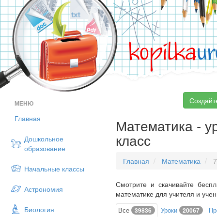
kopilka
ur
Создайт
МЕНЮ
Главная
Математика - ур
класс
Дошкольное
образование
Главная
Математика
7
Начальные классы
Смотрите и скачивайте беспл
Астрономия
математике для учителя и учен
Биология
Все
Уроки
Пр
39836
20067