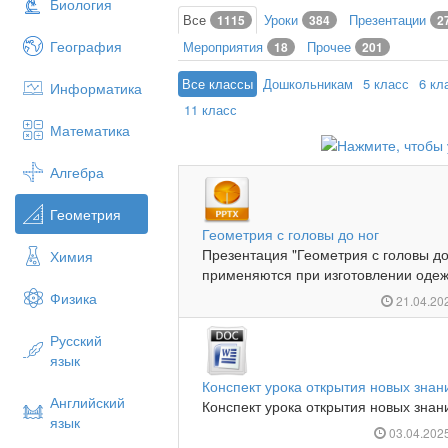
Биология
Все
Уроки
Презентации
1115
384
2
География
Мероприятия
Прочее
18
201
Все классы
Дошкольникам
5 класс
6 кл
Информатика
11 класс
Математика
Алгебра
Геометрия
Геометрия с головы до ног
Презентация "Геометрия с головы до
Химия
применяются при изготовлении одежд
Физика
21.04.20
Русский
язык
Конспект урока открытия новых знан
Английский
Конспект урока открытия новых знан
язык
03.04.202