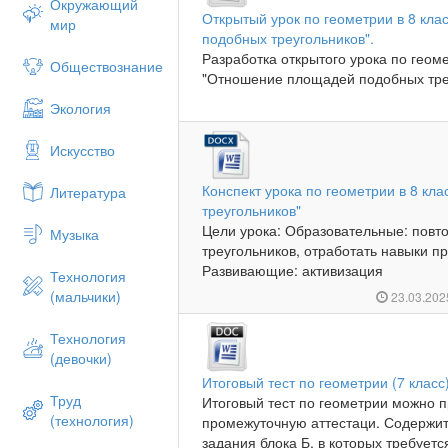
Окружающий
Открытый урок по геометрии в 8 кл
мир
подобных треугольников".
Разработка открытого урока по геом
Обществознание
"Отношение площадей подобных треу
Экология
Искусство
Конспект урока по геометрии в 8 кла
Литература
треугольников"
Цели урока: Образовательные: повт
Музыка
треугольников, отработать навыки п
Развивающие: активизация
Технология
(мальчики)
23.03.20
Технология
(девочки)
Итоговый тест по геометрии (7 класс
Труд
Итоговый тест по геометрии можно п
(технология)
промежуточную аттестаци. Содержит
задания блока Б, в которых требуетс