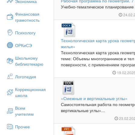
Рабочая программа по геометрии. 7
Экономика
Учебно-тематическое планирование д
Финансовая
24.02.
грамотность
Психологу
Технологическая карта урока геоме
ОРКиСЭ
жилья»
Технологическая карта урока геометр
Школьному
теме: Объемы многогранников и те
библиотекарю
поверхности, с применением програ
19.02.202
Логопедия
Коррекционная
школа
«Смежные и вертикальные углы»
Самостоятельная работа по геометр
Всем
вертикальные углы»...
учителям
23.02.20
Прочее