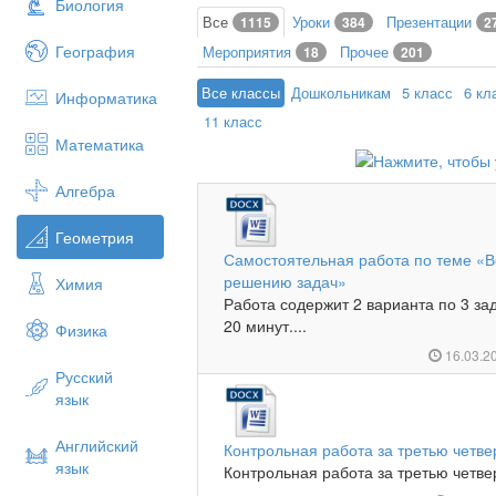
Биология
Все
Уроки
Презентации
1115
384
2
География
Мероприятия
Прочее
18
201
Все классы
Дошкольникам
5 класс
6 кл
Информатика
11 класс
Математика
Алгебра
Геометрия
Самостоятельная работа по теме «В
решению задач»
Химия
Работа содержит 2 варианта по 3 за
20 минут....
Физика
16.03.2
Русский
язык
Английский
Контрольная работа за третью четвер
язык
Контрольная работа за третью четвер