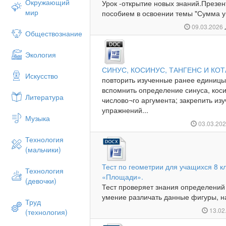
Окружающий
Урок -открытие новых знаний.Презе
мир
пособием в освоении темы "Сумма уг
09.03.2026
Обществознание
Экология
СИНУС, КОСИНУС, ТАНГЕНС И КОТ
Искусство
повторить изученные ранее единицы
вспомнить определение синуса, коси
Литература
числово¬го аргумента; закрепить из
упражнений...
Музыка
03.03.20
Технология
(мальчики)
Тест по геометрии для учащихся 8 к
Технология
«Площади».
(девочки)
Тест проверяет знания определений 
умение различать данные фигуры, на
Труд
13.02
(технология)