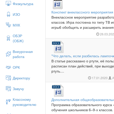
Физкультура
Конспект внеклассного мероприятия 
ИЗО
Внеклассное мероприятие разработ
классов. Игра постоена по типу ТВ и
МХК
игры6 обобщить и расширить знания 
26.03.20
ОБЗР
(ОБЖ)
Внеурочная
"Что делать, если разбилась лампоч
работа
В статье рассказано о ртути, её пол
расписан план действий, при выход
ОРК
ртуть....
Директору
17.01.2020
А
Завучу
Классному
Дополнительная общеобразовательн
руководителю
Программа образовательного курса 
обучения школьников 6–9-х классов