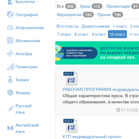
Биология
Все
Уроки
Презентации
600
112
97
География
Мероприятия
Прочее
153
196
Все классы
Дошкольникам
1 класс
2 кл
Информатика
7 класс
8 класс
9 класс
10 класс
11 к
Математика
Алгебра
Геометрия
Химия
РАБОЧАЯ ПРОГРАММА индивидуальн
Физика
Общая характеристика курса. В стр
общего образования, в качестве осно
Русский
27.10.20
язык
Английский
язык
КТП индивидуальный проект