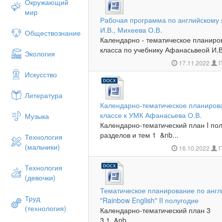
Окружающий
мир
Рабочая программа по английскому 
И.В., Михеева О.В.
Обществознание
Календарно - тематическое планиро
класса по учебнику Афанасьвеой И.В.
Экология
17.11.2022
П
Искусство
Литература
Календарно-тематическое планирова
классе к УМК Афанасьева О.В.
Музыка
Календарно-тематический план I 
разделов и тем 1 &nb...
Технология
(мальчики)
16.10.2022
Г
Технология
(девочки)
Тематическое планирование по англи
Труд
"Rainbow English" II полугодие
(технология)
Календарно-тематический план 3 
3.1 &nb...