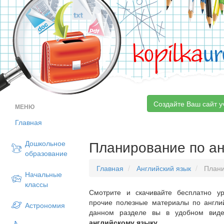
kopilka
ur
Создайте Ваш сайт у
МЕНЮ
Главная
Планирование по ан
Дошкольное
образование
Главная
Английский язык
Плани
Начальные
классы
Смотрите и скачивайте бесплатно ур
прочие полезные материалы по англий
Астрономия
данном разделе вы в удобном вид
английскому языку
.