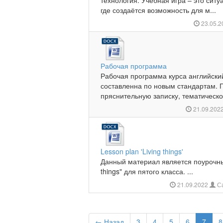
технология. Учебная игра – это сит
где создаётся возможность для м...
23.05.
Рабочая программа
Рабочая программа курса английский
составленна по новым стандартам.
пряснительную записку, тематическо
21.09.202
Lesson plan 'Living things'
Данный материал является поурочны
things" для пятого класса. ...
21.09.2022
Са
← Назад
3
4
5
6
7
8