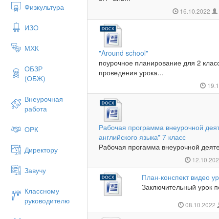
Физкультура
16.10.2022
ИЗО
МХК
"Around school"
поурочное планирование для 2 клас
ОБЗР
проведения урока...
(ОБЖ)
19.
Внеурочная
работа
Рабочая программа внеурочной дея
ОРК
английского языка" 7 класс
Рабочая прогамма внеурочной деятел
Директору
12.10.20
Завучу
План-конспект видео ур
Заключительный урок по
Классному
руководителю
08.10.2022