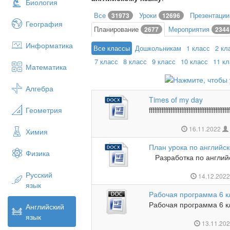
Биология
Все
Уроки
Презентаци
31973
12696
География
Планирование
Мероприятия
2677
2344
Информатика
Все классы
Дошкольникам
1 класс
2 кл
7 класс
8 класс
9 класс
10 класс
11 к
Математика
Алгебра
Times of my day
Геометрия
ffffffffffffffffffffffffffffffffffffffffffff
16.11.2022
Химия
План урока по английс
Физика
Разработка по английс
Русский
14.12.202
язык
Рабочая программа 6 к
Рабочая программа 6 кл
Английский
язык
13.11.20