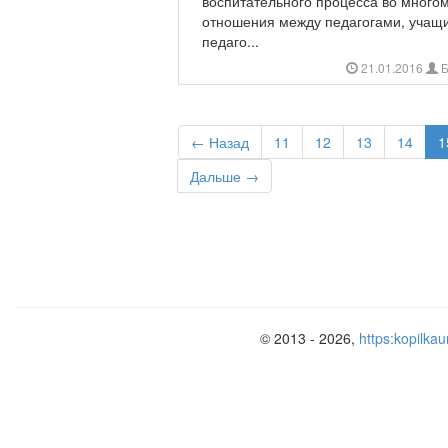
воспитательного процесса во многом 
отношения между педагогами, учащи
педаго...
21.01.2016
Б
← Назад
11
12
13
14
1
Дальше →
© 2013 - 2026,
https:kopilkau