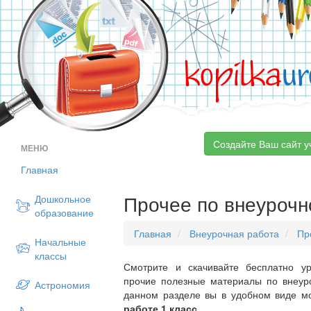
kopilka
ur
Создайте Ваш сайт у
МЕНЮ
Главная
Прочее по внеурочн
Дошкольное
образование
Главная
Внеурочная работа
Пр
Начальные
классы
Смотрите и скачивайте бесплатно ур
прочие полезные материалы по внеуро
Астрономия
данном разделе вы в удобном виде м
работе 1 класс
.