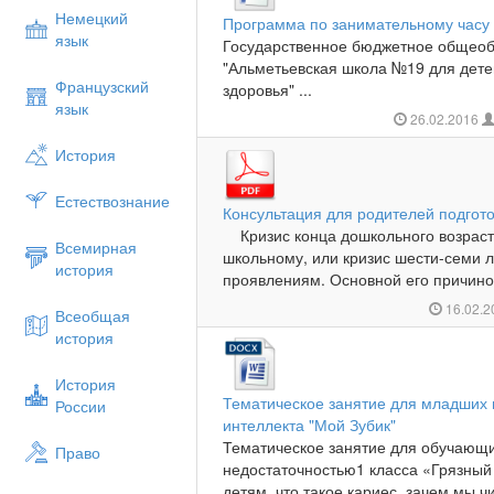
Немецкий
Программа по занимательному часу 
язык
Государственное бюджетное общеоб
"Альметьевская школа №19 для дет
Французский
здоровья" ...
язык
26.02.2016
История
Естествознание
Консультация для родителей подгот
Кризис конца дошкольного возраста
Всемирная
школьному, или кризис шести-семи л
история
проявлениям. Основной его причиной 
16.02.
Всеобщая
история
История
Тематическое занятие для младших
России
интеллекта "Мой Зубик"
Тематическое занятие для обучающи
Право
недостаточностью1 класса «Грязный 
детям, что такое кариес, зачем мы 