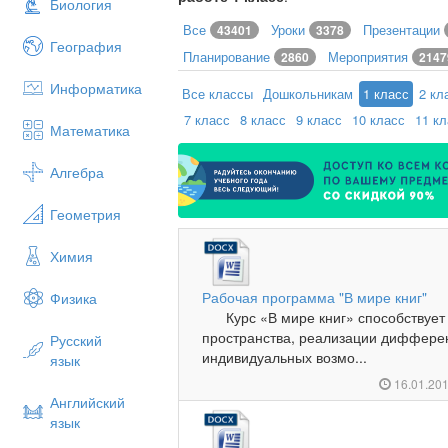
Биология
Все
Уроки
Презентации
43401
3378
География
Планирование
Мероприятия
2860
2147
Информатика
Все классы
Дошкольникам
1 класс
2 кл
7 класс
8 класс
9 класс
10 класс
11 к
Математика
Алгебра
Геометрия
Химия
Рабочая программа "В мире книг"
Физика
Курс «В мире книг» способствует 
пространства, реализации диффере
Русский
индивидуальных возмо...
язык
16.01.20
Английский
язык