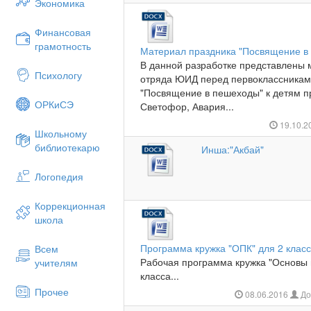
Экономика
Финансовая
грамотность
Материал праздника "Посвящение в
В данной разработке представлены
Психологу
отряда ЮИД перед первоклассникам
"Посвящение в пешеходы" к детям пр
ОРКиСЭ
Светофор, Авария...
19.10.2
Школьному
библиотекарю
Инша:"Акбай"
Акбай.
Логопедия
Коррекционная
школа
Программа кружка "ОПК" для 2 клас
Всем
Рабочая программа кружка "Основы 
учителям
класса...
Прочее
08.06.2016
До