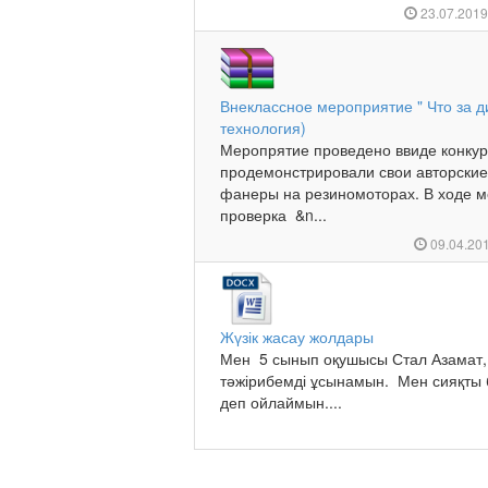
23.07.201
Внеклассное мероприятие " Что за ди
технология)
Меропрятие проведено ввиде конкур
продемонстрировали свои авторские
фанеры на резиномоторах. В ходе 
проверка &n...
09.04.20
Жүзік жасау жолдары
Мен 5 сынып оқушысы Стал Азамат, ж
тәжірибемді ұсынамын. Мен сияқты
деп ойлаймын....