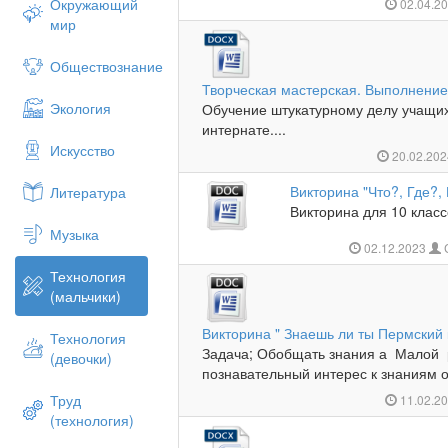
Окружающий
02.04.2
мир
Обществознание
Творческая мастерская. Выполнение
Экология
Обучение штукатурному делу учащих
интернате....
Искусство
20.02.20
Викторина "Что?, Где?, 
Литература
Викторина для 10 класс
Музыка
02.12.2023
Технология
(мальчики)
Викторина " Знаешь ли ты Пермский 
Технология
Задача; Обобщать знания а Малой 
(девочки)
познавательный интерес к знаниям о
Труд
11.02.2
(технология)