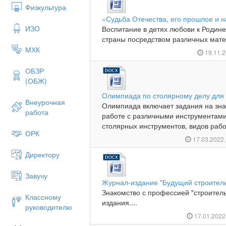
Физкультура
«Судьба Отечества, его прошлое и 
ИЗО
Воспитание в детях любови к Родине
страны посредством различных матер
МХК
19.11.
ОБЗР
(ОБЖ)
Олимпиада по столярному делу для 
Внеурочная
Олимпиада включает задания на зна
работа
работе с различными инструментами
столярных инструментов, видов работ
ОРК
17.03.2022
Директору
Завучу
Журнал-издание "Будущий строител
Знакомство с профессией "строител
Классному
издания....
руководителю
17.01.202