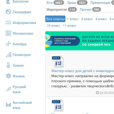
Биология
Все
Уроки
Презентации
3687
1821
Мероприятия
Прочее
115
590
География
Все классы
1 класс
2 класс
4 класс
5 
Информатика
10 класс
11 класс
Математика
Алгебра
Геометрия
Химия
Мастер-класс для детей с инвалидн
Мастер-класс направлен на формир
Физика
плоского пряника, с помощью шаблон
глазурью; - развития творческого&nb.
Русский
язык
24.03.20
Английский
язык