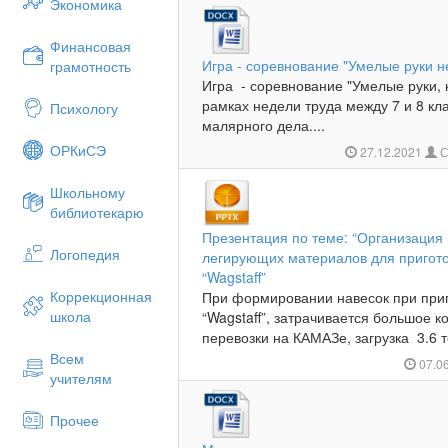
Экономика
Финансовая
Игра - соревнование "Умелые руки н
грамотность
Игра - соревнование "Умелые руки, 
рамках недели труда между 7 и 8 кл
Психологу
малярного дела....
ОРКиСЭ
27.12.2021
С
Школьному
библиотекарю
Презентация по теме: “Организация 
Логопедия
легирующих материалов для пригото
“Wagstaff”
Коррекционная
При формировании навесок при при
школа
“Wagstaff”, затрачивается большое к
перевозки на КАМАЗе, загрузка 3.6 то
Всем
07.0
учителям
Прочее