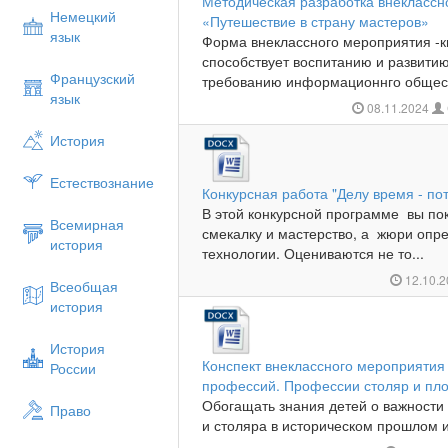
Методическая разработка внеклассно
Немецкий
«Путешествие в страну мастеров»
язык
Форма внеклассного мероприятия -к
способствует воспитанию и развити
Французский
требованию информационнго общест
язык
08.11.2024
История
Естествознание
Конкурсная работа "Делу время - пот
В этой конкурсной программе вы пок
Всемирная
смекалку и мастерство, а жюри опре
история
технологии. Оцениваются не то...
12.10.
Всеобщая
история
История
Конспект внеклассного мероприятия
России
профессий. Профессии столяр и пл
Обогащать знания детей о важности
Право
и столяра в историческом прошлом и