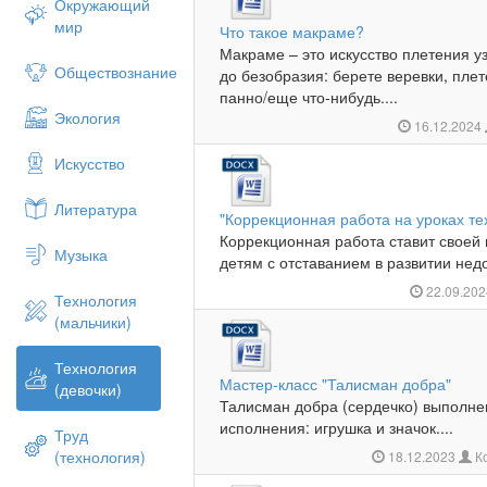
Окружающий
мир
Что такое макраме?
Макраме – это искусство плетения уз
Обществознание
до безобразия: берете веревки, плет
панно/еще что-нибудь....
Экология
16.12.2024
Искусство
Литература
"Коррекционная работа на уроках те
Коррекционная работа ставит своей
Музыка
детям с отставанием в развитии недос
22.09.20
Технология
(мальчики)
Технология
Мастер-класс "Талисман добра"
(девочки)
Талисман добра (сердечко) выполне
исполнения: игрушка и значок....
Труд
(технология)
18.12.2023
К