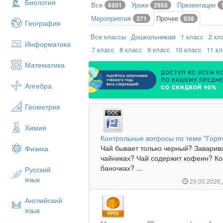
Биология
Все
Уроки
Презентации
6501
2955
Мероприятия
Прочее
371
938
География
Все классы
Дошкольникам
1 класс
2 кл
Информатика
7 класс
8 класс
9 класс
10 класс
11 к
Математика
Алгебра
Геометрия
Химия
Контрольные вопросы по теме "Горя
Чай бывает только черный? Заварив
Физика
чайниках? Чай содержит кофеин? Ко
баночках? ...
Русский
язык
29.05.2026
Английский
язык