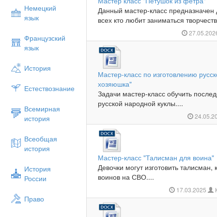
Мастер класс "Петушок из фетра"
Немецкий
Данный мастер-класс предназначен 
язык
всех кто любит заниматься творчеств
27.05.20
Французский
язык
История
Мастер-класс по изготовлению русск
хозяюшка"
Естествознание
Задачи мастер-класс обучить послед
русской народной куклы....
Всемирная
24.05.2
история
Всеобщая
история
Мастер-класс "Талисман для воина"
Девочки могут изготовить талисман,
История
воинов на СВО....
России
17.03.2025
Право