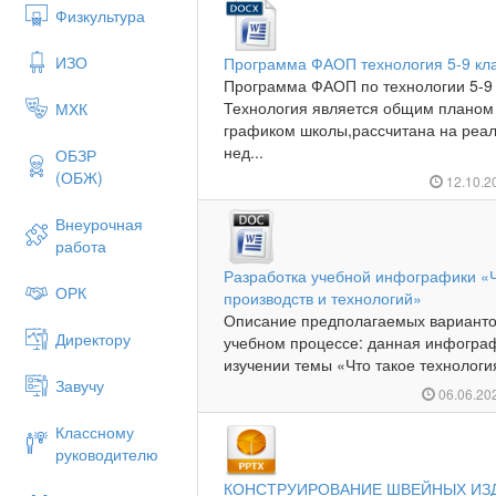
Физкультура
ИЗО
Программа ФАОП технология 5-9 кл
Программа ФАОП по технологии 5-9 
Технология является общим планом
МХК
графиком школы,рассчитана на реали
нед...
ОБЗР
(ОБЖ)
12.10.2
Внеурочная
работа
Разработка учебной инфографики «Ч
ОРК
производств и технологий»
Описание предполагаемых варианто
Директору
учебном процессе: данная инфограф
изучении темы «Что такое технологи
Завучу
06.06.20
Классному
руководителю
КОНСТРУИРОВАНИЕ ШВЕЙНЫХ ИЗДЕЛ