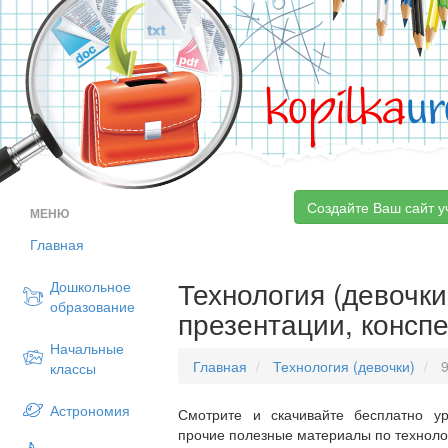
kopilka
ur
Создайте Ваш сайт у
МЕНЮ
Главная
Технология (девочки)
Дошкольное
образование
презентации, конспе
Начальные
Главная
Технология (девочки)
9
классы
Астрономия
Смотрите и скачивайте бесплатно ур
прочие полезные материалы по технолог