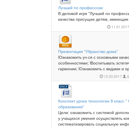
Лучший по професссии
В деловой игре "Лучший по професс
качества присущие детям, имеющие с
11.01.201
Презентация "Убранство дома"
lОзнакомить уч-ся с основными каче
особенностями; lВоспитывать эстетич
гармонии; lОзнакомить с видами и о
12.03.2017
Ш
Конспект урока технологии 9 класс 
образования"
Цели: ознакомить с системой допол
у учащихся умения осу­ществлять ко
систематизировать социальную инфо