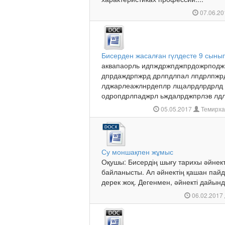
07.06.2
Бисерден жасалған гүлдесте 9 сыны
аквапаорль идпждржпджпрдожрпод
дпрдаждрпжрд дрлпдлпал лпдрлпжр
лджарлеажлнрдеплр лщалрдлрдрлд 
одропдрлпаджрл ьждалрджпрлэв лдл
05.05.2017
Темирха
Су моншақпен жұмыс
Оқушы: Бисердің шығу тарихы әйнект
байланысты. Ал әйнектің қашан пайд
дерек жоқ. Дегенмен, әйнекті дайынд
06.02.2017