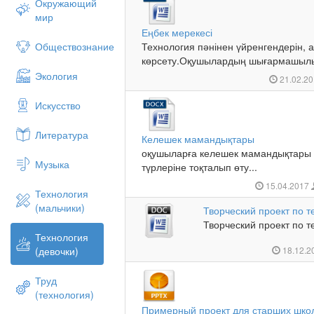
Окружающий
мир
Еңбек мерекесі
Обществознание
Технология пәнінен үйренгендерін, а
көрсету.Оқушылардың шығармашылық 
Экология
21.02.2
Искусство
Литература
Келешек мамандықтары
оқушыларға келешек мамандықтары 
Музыка
түрлеріне тоқталып өту...
15.04.2017
Технология
(мальчики)
Творческий проект по т
Творческий проект по т
Технология
(девочки)
18.12.2
Труд
(технология)
Примерный проект для старших школ