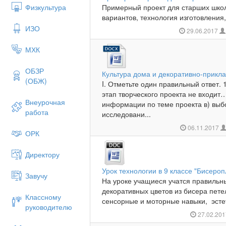
Физкультура
Примерный проект для старших школ
вариантов, технология изготовления,
ИЗО
29.06.2017
МХК
ОБЗР
Культура дома и декоративно-прикла
(ОБЖ)
I. Отметьте один правильный ответ. 
этап творческого проекта не входит
Внеурочная
информации по теме проекта в) выб
работа
исследовани...
06.11.2017
ОРК
Директору
Урок технологии в 9 классе "Бисеро
Завучу
На уроке учащиеся учатся правильн
декоративных цветов из бисера пет
Классному
сенсорные и моторные навыки, эстети
руководителю
27.02.20