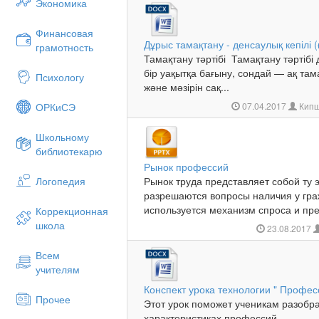
Экономика
Финансовая
Дұрыс тамақтану - денсаулық кепілі
грамотность
Тамақтану тәртібі Тамақтану тәртібі 
бір уақытқа бағыну, сондай — ақ там
Психологу
және мәзірін сақ...
ОРКиСЭ
07.04.2017
Кипш
Школьному
библиотекарю
Рынок профессий
Логопедия
Рынок труда представляет собой ту 
разрешаются вопросы наличия у гра
используется механизм спроса и пре
Коррекционная
школа
23.08.2017
Всем
учителям
Конспект урока технологии " Профе
Прочее
Этот урок поможет ученикам разобра
характеристиках профессий....