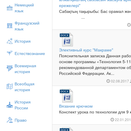
Немецкий
ережелері"
язык
Сабақтың тақырыбы: Бас орамал жә
...
Французский
язык
История
Элективный курс "Макраме"
Естествознание
Пояснительная записка Данная рабо
основе программы «Технология 5-11
Всемирная
рекомендованной департаментом об
история
Российской Федерации. Ак...
02.08.2017
Всеобщая
история
История
Вязание крючком
России
Конспект урока по технологии для 9 
Право
22.01.20