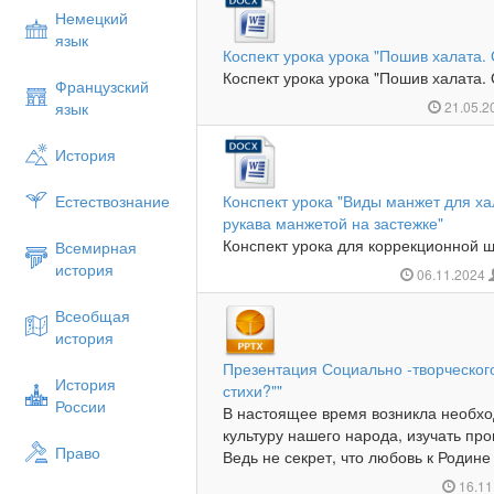
Немецкий
язык
Коспект урока урока "Пошив халата.
Коспект урока урока "Пошив халата. 
Французский
язык
21.05.2
История
Естествознание
Конспект урока "Виды манжет для ха
рукава манжетой на застежке"
Конспект урока для коррекционной шк
Всемирная
история
06.11.2024
Всеобщая
история
Презентация Социально -творческого
История
стихи?""
России
В настоящее время возникла необхо
культуру нашего народа, изучать п
Право
Ведь не секрет, что любовь к Родине 
16.11