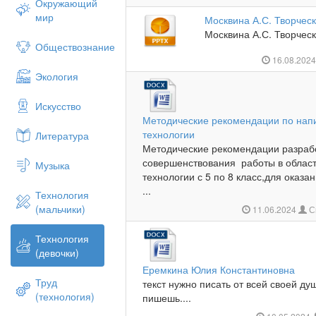
Окружающий
мир
Москвина А.С. Творческ
Москвина А.С. Творческ
Обществознание
16.08.202
Экология
Искусство
Методические рекомендации по нап
технологии
Литература
Методические рекомендации разрабо
совершенствования работы в област
Музыка
технологии с 5 по 8 класс,для ока
...
Технология
(мальчики)
11.06.2024
С
Технология
(девочки)
Еремкина Юлия Константиновна
Труд
текст нужно писать от всей своей душ
(технология)
пишешь....