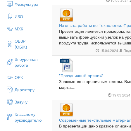
10.05.2024
Физкультура
ИЗО
Из опыта работы по Технологии. Фра
МХК
Презентация является примером, как
вышивать французский узелок на уро
ОБЗР
продукта труда, используется вышив
(ОБЖ)
15.04.2024
Подо
Внеурочная
работа
"Праздничный пряник2
ОРК
Знакомство с пряничным тестом. Вып
марта....
Директору
19.03.202
Завучу
Классному
руководителю
Современные текстильные материа
В презентации дано краткое описан