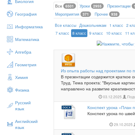
Биология
Все
Уроки
Презентации
6501
2955
География
Мероприятия
Прочее
371
938
Все классы
Дошкольникам
1 класс
2 кл
Информатика
7 класс
8 класс
9 класс
10 класс
11 к
Математика
Алгебра
Геометрия
Из опыта работы над проектами по п
В презентации содержится краткое 
Химия
Труд. Тема проекта: "Вкусные карти
направлено на развитие креативности
Физика
03.12.2025
Подо
Русский
Конспект урока «План п
язык
Конспект урока по швей
Английский
29.10.2025
язык