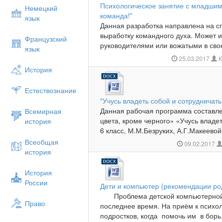
Психологическое занятие с младшим
Немецкий
команда!"
язык
Данная разработка направлена на сп
выработку командного духа. Может 
Французский
руководителями или вожатыми в свое
язык
25.03.2017
К
История
Естествознание
"Учусь владеть собой и сотрудничат
Данная рабочая программа составл
Всемирная
цвета, кроме черного» «Учусь владе
история
6 класс, М.М.Безруких, А.Г.Макеевой,
Всеобщая
09.02.2017
история
История
России
Дети и компьютер (рекомендации ро
Проблема детской компьютерной з
Право
последнее время. На приём к психо
подростков, когда помочь им в борь.