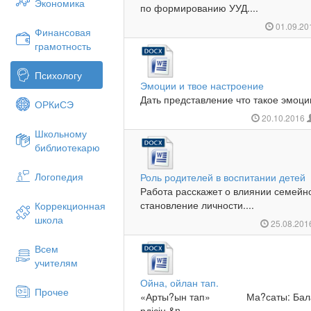
Экономика
по формированию УУД....
01.09.2
Финансовая
грамотность
Психологу
Эмоции и твое настроение
Дать представление что такое эмоци
ОРКиСЭ
20.10.2016
Школьному
библиотекарю
Логопедия
Роль родителей в воспитании детей
Работа расскажет о влиянии семейно
становление личности....
Коррекционная
школа
25.08.20
Всем
учителям
Ойна, ойлан тап.
Прочее
«Арты?ын тап» Ма?саты: Баланы
рдісін,&n...