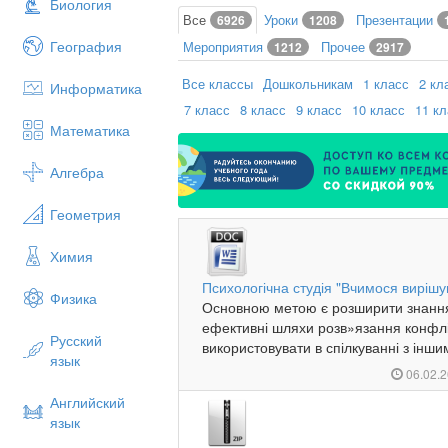
Биология
Все
Уроки
Презентации
6926
1208
География
Мероприятия
Прочее
1212
2917
Все классы
Дошкольникам
1 класс
2 кл
Информатика
7 класс
8 класс
9 класс
10 класс
11 к
Математика
Алгебра
Геометрия
Химия
Психологічна студія "Вчимося вирішу
Физика
Основною метою є розширити знання 
ефективні шляхи розв»язання конфлі
Русский
використовувати в спілкуванні з інши
язык
06.02.
Английский
язык