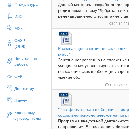
Физкультура
Данный материал разработан для пр
родителями на тему "Доброта начина
целенаправленного воспитания у дет
ИЗО
02.12.20
МХК
ОБЗР
(ОБЖ)
Развивающее занятие по сплочению 
класс"
Внеурочная
Занятие направленно на сплочение к
работа
учащиеся могут адаптироваться к кол
психологических проблем (неуверенно
ОРК
умение об...
12.01.2017
Директору
Завучу
"Платформа роста и общения" прог
Классному
социально-психологическое направ
руководителю
Программа внеурочной деятельност
направление. В приложениях большо