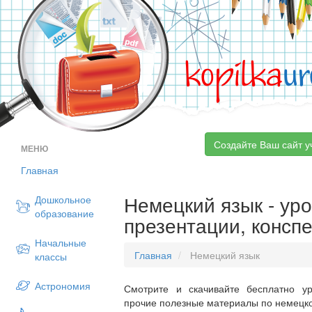
kopilka
ur
Создайте Ваш сайт у
МЕНЮ
Главная
Немецкий язык - уро
Дошкольное
образование
презентации, консп
Начальные
Главная
Немецкий язык
классы
Астрономия
Смотрите и скачивайте бесплатно ур
прочие полезные материалы по немецком