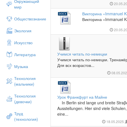
Окружающий
20.05.2
мир
Викторина «Immanuel K
Обществознание
Викторина «Immanuel Ka
20.05.2
Экология
Искусство
Учимся читать по-немецки
Литература
Учимся читать по-немецки. Тренажё
Для всх возрастов...
Музыка
08.05.20
Технология
(мальчики)
Технология
Урок Франкфурт на Майне
(девочки)
In Berlin sind lange und breite Straβ
Ausstellungen. Hier sind viele Schulen
Труд
eine...
(технология)
18.05.2025