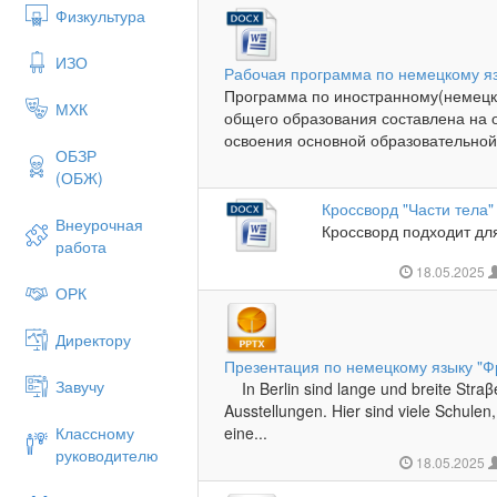
Физкультура
ИЗО
Рабочая программа по немецкому яз
Программа по иностранному(немецко
МХК
общего образования составлена на 
освоения основной образовательной
ОБЗР
(ОБЖ)
Кроссворд "Части тела"
Внеурочная
Кроссворд подходит для
работа
18.05.2025
ОРК
Директору
Презентация по немецкому языку "
Завучу
In Berlin sind lange und breite Straβ
Ausstellungen. Hier sind viele Schulen
Классному
eine...
руководителю
18.05.2025