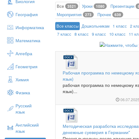
Биология
Все
Уроки
Презентации
3521
1080
География
Мероприятия
Прочее
273
639
Все классы
Дошкольникам
1 класс
2 кл
Информатика
7 класс
8 класс
9 класс
10 класс
11 к
Математика
Алгебра
Геометрия
Рабочая программа по немецкому яз
язык)
Химия
рабочая программа по немецкому яз
язык)...
Физика
06.07.202
Русский
язык
Английский
Методическая разработка исследоват
язык
денежные суеверия в Германии"
Проект выполнен после изучения тем