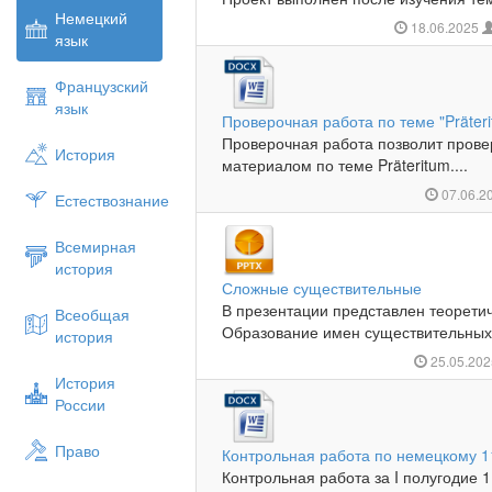
Немецкий
18.06.2025
язык
Французский
язык
Проверочная работа по теме "Präter
Проверочная работа позволит прове
История
материалом по теме Präteritum....
07.06.2
Естествознание
Всемирная
история
Сложные существительные
В презентации представлен теоретич
Всеобщая
Образование имен существительных 
история
25.05.20
История
России
Право
Контрольная работа по немецкому 1
Контрольная работа за Ι полугодие 11