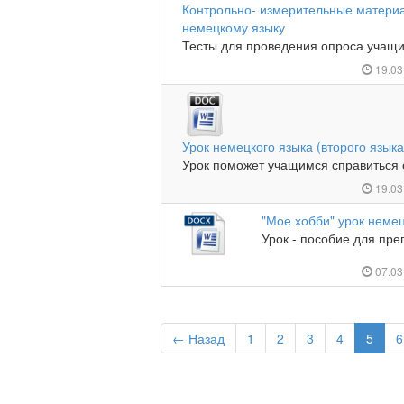
Контрольно- измерительные материа
немецкому языку
Тесты для проведения опроса учащих
19.03
Урок немецкого языка (второго язык
Урок поможет учащимся справиться с
19.03
"Мое хобби" урок немец
Урок - пособие для преп
07.03
← Назад
1
2
3
4
5
6