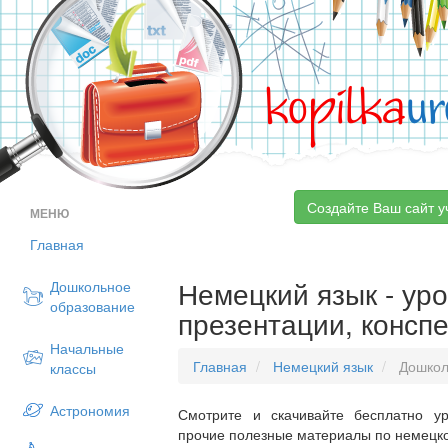
kopilka
ur
Создайте Ваш сайт у
МЕНЮ
Главная
Немецкий язык - уро
Дошкольное
образование
презентации, конспе
Начальные
Главная
Немецкий язык
Дошкол
классы
Астрономия
Смотрите и скачивайте бесплатно ур
прочие полезные материалы по немецком