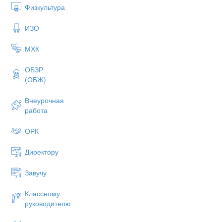
Физкультура
ИЗО
МХК
ОБЗР
(ОБЖ)
Внеурочная
работа
ОРК
Директору
Завучу
Классному
руководителю