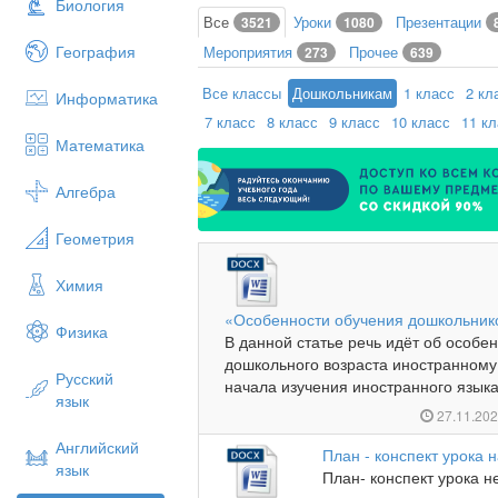
Биология
Все
Уроки
Презентации
3521
1080
География
Мероприятия
Прочее
273
639
Все классы
Дошкольникам
1 класс
2 кл
Информатика
7 класс
8 класс
9 класс
10 класс
11 к
Математика
Алгебра
Геометрия
Химия
«Особенности обучения дошкольник
Физика
В данной статье речь идёт об особе
дошкольного возраста иностранному
Русский
начала изучения иностранного языка,
язык
27.11.20
Английский
План - конспект урока 
язык
План- конспект урока не