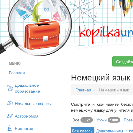
kopilka
ur
Создайт
МЕНЮ
Главная
Немецкий язык -
Дошкольное
Главная
Немецкий язык
образование
Начальные классы
Смотрите и скачивайте беспл
немецкому языку для учителя и
Астрономия
Все
Уроки
През
3521
1080
Биология
Все классы
Дошкольникам
1 к