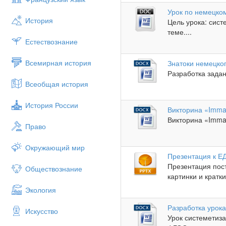
Урок по немецком
История
Цель урока: сист
теме....
Естествознание
Всемирная история
Знатоки немецко
Разработка задан
Всеобщая история
История России
Викторина «Imma
Викторина «Imman
Право
Окружающий мир
Презентация к Е
Презентация пост
Обществознание
картинки и кратки
Экология
Разработка урок
Искусство
Урок системетиз