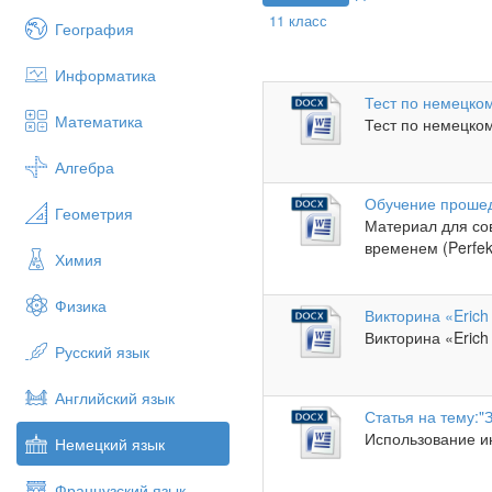
11 класс
География
Информатика
Тест по немецком
Математика
Тест по немецком
Алгебра
Обучение прошед
Геометрия
Материал для со
временем (Perfekt
Химия
Физика
Викторина «Erich
Викторина «Erich 
Русский язык
Английский язык
Статья на тему:"
Использование ин
Немецкий язык
Французский язык