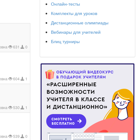
Онлайн-тесты
Комплекты для уроков
Дистанционные олимпиады
Вебинары для учителей
Блиц турниры
овна
631
0
ьевна
604
1
овна
530
1
овна
539
0