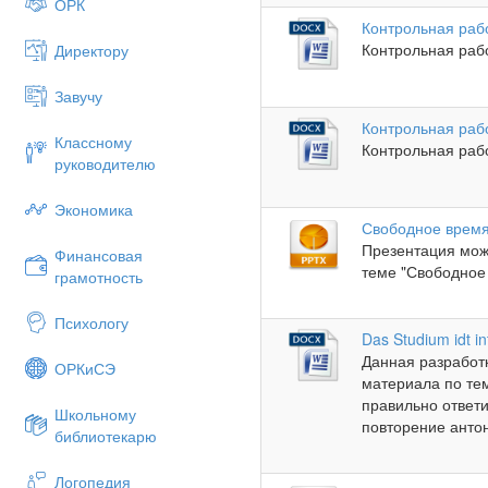
ОРК
Контрольная раб
Контрольная рабо
Директору
Завучу
Контрольная раб
Классному
Контрольная рабо
руководителю
Экономика
Свободное врем
Презентация мож
Финансовая
теме "Свободное 
грамотность
Психологу
Das Studium idt i
Данная разработ
ОРКиСЭ
материала по те
правильно ответи
Школьному
повторение антон
библиотекарю
Логопедия