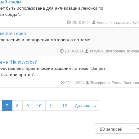
щей среды
ет быть использована для активизации лексики по
я среда"...
29.10.2024
Елена Геннадьевна Зу
nserem Leben
репления и повторения материала по теме....
20.10.2024
Татьяна Викторовна Тимоф
еме "Handyverbot"
редставлены практические задания по теме "Запрет
 за или против"...
03.11.2024
Тимофеева Елена Викторо
7
8
9
10
11
12
Дальше →