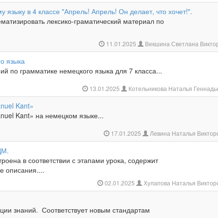
у языку в 4 классе "Апрель! Апрель! Он делает, что хочет!".
ематизировать лексико-граматический материал по
11.01.2025
Векшина Светлана Викто
го языка
ий по грамматике немецкого языка для 7 класса...
13.01.2025
Котельникова Наталья Геннад
nuel Kant»
uel Kant» на немецком языке...
17.01.2025
Левина Наталья Виктор
ДМ.
роена в соответствии с этапами урока, содержит
е описания....
02.01.2025
Хулапова Наталья Виктор
а
ации знаний. Соответствует новым стандартам