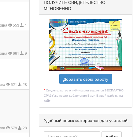
ПОЛУЧИТЕ СВИДЕТЕЛЬСТВО
МГНОВЕННО
овна
553
1
овна
661
9
Добавить свою работу
ова
621
28
*
Свидетельство о публикации выдается БЕСПЛАТНО,
СРАЗУ же после добавления Вами Вашей работы на
сайт
Удобный поиск материалов для учителей
ева
579
28
Найти