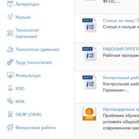
ФГОС....
Литература
Музыка
Статья на тему:"
Статья о пользе 
Технология
(мальчики)
РАБОЧАЯ ПРОГРАМ
Технология (девочки)
Рабочая программ
Труд (технология)
Физкультура
Контрольная раб
Контрольная раб
ИЗО
Германии»...
МХК
Нестандартные м
ОБЗР (ОБЖ)
Проблема обучен
условиях общеоб
Внеурочная работа
современном шк