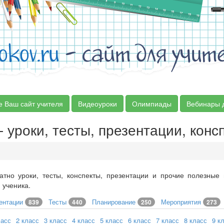
okov.ru
- сайт для учит
е Ваш сайт учителя
Видеоуроки
Олимпиады
Вебинары 
 уроки, тесты, презентации, конс
атно уроки, тесты, конспекты, презентации и прочие полезные
 ученика.
ентации
Тесты
Планирование
Мероприятия
839
440
250
273
ласс
2 класс
3 класс
4 класс
5 класс
6 класс
7 класс
8 класс
9 к