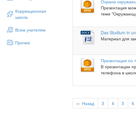
Охрана окружаю
Презентация мож
Коррекционная
теме "Окружающа
школа
Всем учителям
Das Studium in u
Материал для зак
Прочее
Презентация по т
В презентации п
телефона в школе:
← Назад
3
4
5
6