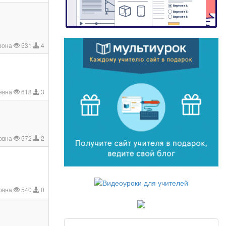
рона
531
4
ьевна
618
3
овна
572
2
овна
540
0