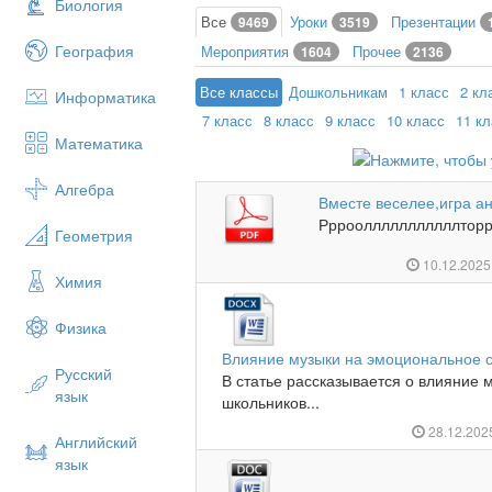
Биология
Все
Уроки
Презентации
9469
3519
География
Мероприятия
Прочее
1604
2136
Все классы
Дошкольникам
1 класс
2 кл
Информатика
7 класс
8 класс
9 класс
10 класс
11 к
Математика
Алгебра
Вместе веселее,игра а
Ррроолллллллллллторрм
Геометрия
10.12.202
Химия
Физика
Влияние музыки на эмоциональное 
Русский
В статье рассказывается о влияние 
язык
школьников...
28.12.20
Английский
язык