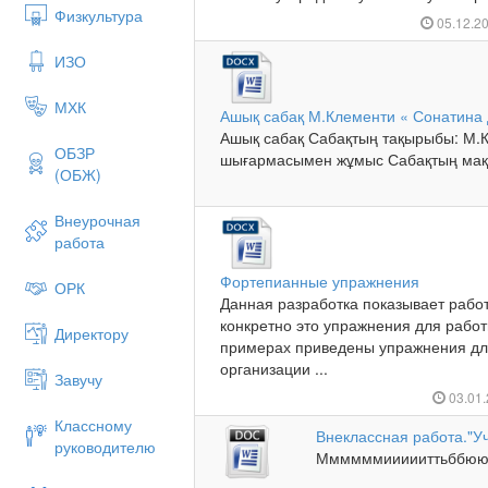
Физкультура
05.12.2
ИЗО
МХК
Ашық сабақ М.Клементи « Сонатин
Ашық сабақ Сабақтың тақырыбы: М.
ОБЗР
шығармасымен жұмыс Сабақтың мақ
(ОБЖ)
Внеурочная
работа
Фортепианные упражнения
ОРК
Данная разработка показывает рабо
конкретно это упражнения для рабо
Директору
примерах приведены упражнения для
организации ...
Завучу
03.01
Классному
Внеклассная работа."У
руководителю
Ммммммиииииттьббюююю