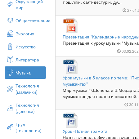
Окружающий
тіршілігін, салт-дәстүрін, дү...
мир
27.01
Обществознание
Экология
Презентация "Календарные народны
Презентация к уроку музыки "Музыка
Искусство
03.02.20
Литература
Музыка
Урок музыки в 5 классе по теме: "Пи
музыкантах"
Технология
Мир музыки Ф.Шопена и В.Моцарта.З
(мальчики)
музыкантов для поэтов и писателей..
Технология
30.11
(девочки)
Труд
(технология)
Урок -Нотная грамота
Ноты звукоряда. Звучание звуков в р