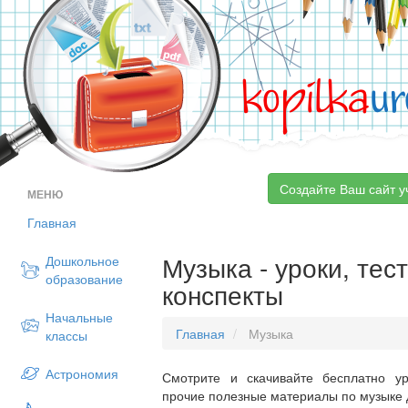
kopilka
ur
Создайте Ваш сайт у
МЕНЮ
Главная
Музыка - уроки, тес
Дошкольное
образование
конспекты
Начальные
Главная
Музыка
классы
Астрономия
Смотрите и скачивайте бесплатно ур
прочие полезные материалы по музыке д