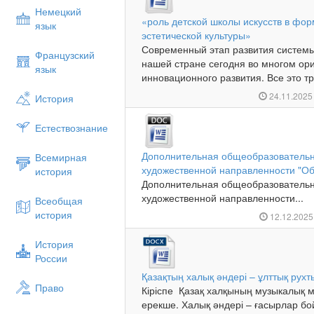
Немецкий
«роль детской школы искусств в фо
язык
эстетической культуры»
Современный этап развития системы
Французский
нашей стране сегодня во многом ор
язык
инновационного развития. Все это тр
24.11.202
История
Естествознание
Дополнительная общеобразователь
Всемирная
художественной направленности "Об
история
Дополнительная общеобразователь
художественной направленности...
Всеобщая
история
12.12.202
История
России
Қазақтың халық әндері – ұлттық рух
Право
Кіріспе Қазақ халқының музыкалық м
ерекше. Халық әндері – ғасырлар бо