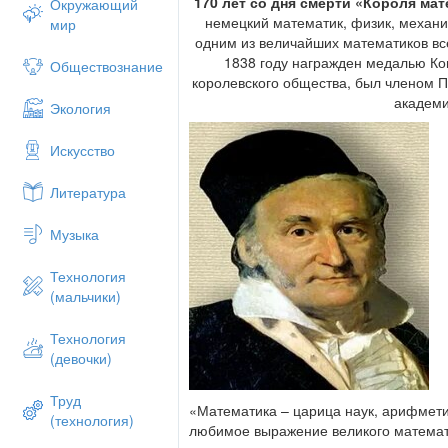
170 лет со дня смерти «Короля ма
Окружающий
немецкий математик, физик, механик
мир
одним из величайших математиков вс
1838 году награжден медалью Ко
Обществознание
королевского общества, был членом П
академи
Экология
Искусство
Литература
Музыка
Технология
(мальчики)
Технология
(девочки)
Труд
«Математика – царица наук, арифмет
(технология)
любимое выражение великого математи