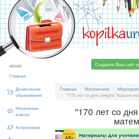
kopilka
ur
Создайте Ваш сайт у
МЕНЮ
Главная
Дошкольное
Главная
Математика
Мероприя
образование
"170 лет со дня смерти "Короля ма
Начальные
"170 лет со дн
классы
матем
Астрономия