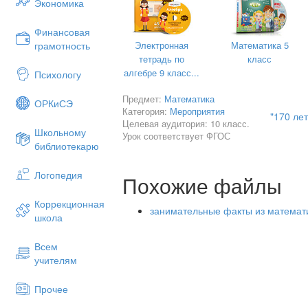
ученика Гаусса, обратился с ходатайс
Экономика
который и выделил ему стипендию для
технических вузов Германии.
Финансовая
Электронная
Математика 5
грамотность
тетрадь по
класс
алгебре 9 класс...
Психологу
Предмет:
Математика
ОРКиСЭ
Категория:
Мероприятия
"170 ле
Целевая аудитория: 10 класс.
Школьному
Урок соответствует ФГОС
библиотекарю
Карл Гаусс учился в Брауншвейгском у
познакомился с трудами Ньютона, Лаг
Логопедия
Похожие файлы
следующих трех лет молодой человек 
где учился у выдающегося немецкого 
Коррекционная
занимательные факты из математ
На втором курсе будущий «король мате
школа
записывал свои наблюдения. Позже он
биографов ученого, раскроет им много
Всем
научных изысканий.
учителям
В 1798-м Карл вернулся домой. На ден
Прочее
свою докторскую диссертацию, кроме э
Брауншвейге Карл прожил вплоть до 18