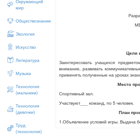
Окружающий
мир
Разра
Обществознание
МБ
Экология
Искусство
Цели 
Литература
Заинтересовать учащихся предмето
внимание, развивать коммуникативные
Музыка
применять полученные на уроках знани
Место пр
Технология
(мальчики)
Спортивный зал.
Участвуют___ команд, по 5 человек.
Технология
(девочки)
План про
1.Объявление условий игры. Выдача 
Труд
2. Представление команд.
(технология)