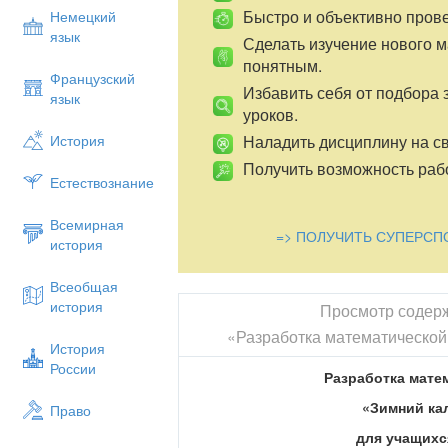
Быстро и объективно пров
Немецкий
язык
Сделать изучение нового 
понятным.
Французский
Избавить себя от подбора 
язык
уроков.
Наладить дисциплину на св
История
Получить возможность рабо
Естествознание
Всемирная
=> ПОЛУЧИТЬ СУПЕРСП
история
Всеобщая
история
Просмотр содер
«Разработка математической
История
России
Разработка мате
«Зимний ка
Право
для учащихс