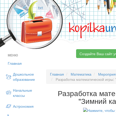
kopilka
ur
Создайте Ваш сайт у
МЕНЮ
Главная
Дошкольное
Главная
Математика
Мероприя
образование
Разработка математической игры: 
Начальные
Разработка мате
классы
"Зимний к
Астрономия