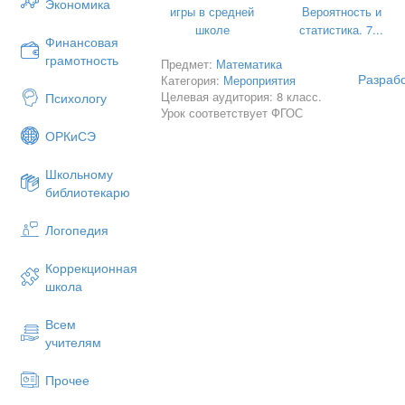
Экономика
игры в средней
Вероятность и
школе
статистика. 7...
Финансовая
Оборуд
грамотность
Предмет:
Математика
Ноутбук, проектор.
Разрабо
Категория:
Мероприятия
Целевая аудитория: 8 класс.
Психологу
Микрофоны.
Урок соответствует ФГОС
Столы, стулья.
ОРКиСЭ
Бумага, клей, ручки, карандаши.
Школьному
Танграм: заготовки, готовая картинка.
библиотекарю
Слово «Арифметика» на альбомных лис
Логопедия
Карточки и заготовки для «математиче
Презентация для проведения игры.
Коррекционная
школа
Бейджи по количеству учащихся;
на команду 1 число, 5 цветов.
Всем
учителям
Прочее
Ход 