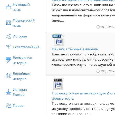
Немецкий
Развитие креативного мышления на 
язык
искусства в дополнительном образо
направленный на формирование уме
Французский
идеи,...
язык
13.05.20
История
Естествознание
Пейзаж в технике акварель
Конспект занятия по изобразительно
Всемирная
акварелью» направлен на освоение 
история
«лессировки», изучение воздушной п
13.05.20
Всеобщая
история
История
Промежуточная аттестация для 2 кла
России
форме теста
Промежуточная аттестация в форме 
Право
искусству представлены тесты в двух
критерии оценивания....