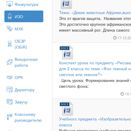
Физкультура
Тема: «Дикие животные Африки,выпо
ИЗО
Это от врагов защита. Название этог
Это достаточно крупное африканско
МХК
имеет массивный рог. Длина самого к
17.12.2
ОБЗР
(ОБЖ)
Внеурочная
Конспект урока по предмету «Рисова
работа
для 2 класса по теме «Фон темный 
светлое или темное?»
ОРК
Цель урока: Формирование знаний о
светлого фона;
Директору
19.
Завучу
Классному
Учебного предмета «Изобразительно
руководителю
класса
Рабочая программа учебного предме