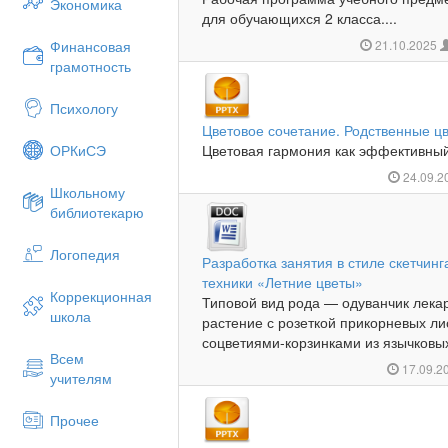
Экономика
для обучающихся 2 класса....
Финансовая
21.10.2025
грамотность
Психологу
Цветовое сочетание. Родственные цв
ОРКиСЭ
Цветовая гармония как эффективный 
24.09.2
Школьному
библиотекарю
Логопедия
Разработка занятия в стиле скетчин
техники «Летние цветы»
Коррекционная
Типовой вид рода — одуванчик лека
школа
растение с розеткой прикорневых л
соцветиями-корзинками из язычковых 
Всем
17.09.2
учителям
Прочее