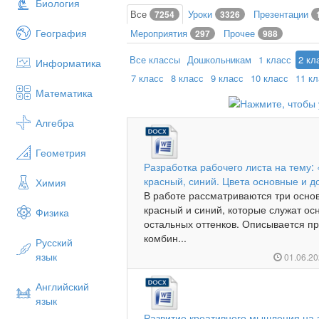
Биология
Все
Уроки
Презентации
7254
3326
География
Мероприятия
Прочее
297
988
Все классы
Дошкольникам
1 класс
2 кл
Информатика
7 класс
8 класс
9 класс
10 класс
11 к
Математика
Алгебра
Геометрия
Разработка рабочего листа на тему:
красный, синий. Цвета основные и 
Химия
В работе рассматриваются три осно
красный и синий, которые служат ос
Физика
остальных оттенков. Описывается п
комбин...
Русский
язык
01.06.2
Английский
язык
Развитие креативного мышления на з