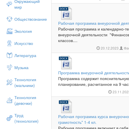
Окружающий
мир
Обществознание
Рабочая программа внеурочной деят
Рабочая программа и календарно-т
Экология
внеурочной деятельности "Финансов
классов....
Искусство
20.12.2023
Фас
Литература
Музыка
Программа внеурочной деятельност
Программа содержит пояснительную 
Технология
планирование, расчитанное на 9 часо
(мальчики)
23.11.20
Технология
(девочки)
Труд
Рабочая программа курса внеурочно
(технология)
грамотность" 1-4 кл.
Рабочая программа включает в себя