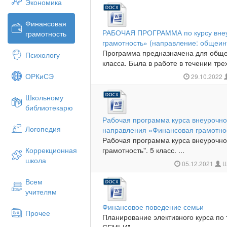
Экономика
Финансовая
РАБОЧАЯ ПРОГРАММА по курсу внеу
грамотность
грамотность» (направление: общеин
Программа предназначена для обще
Психологу
класса. Была в работе в течении трех 
ОРКиСЭ
29.10.2022
Школьному
библиотекарю
Рабочая программа курса внеурочно
Логопедия
направления «Финансовая грамотно
Рабочая программа курса внеурочно
Коррекционная
грамотность". 5 класс. ...
школа
05.12.2021
Ш
Всем
учителям
Финансовое поведение семьи
Прочее
Планирование элективного курса