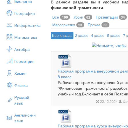
Биология
В данном разделе вы в удобном ви
финансовой грамотности
.
География
Все
Уроки
Презентации
199
62
34
Мероприятия
Прочее
Информатика
23
55
Все классы
2 класс
4 класс
5 класс
7 
Математика
Алгебра
Геометрия
Рабочая программа внеурочной деят
Химия
8 класс
Рабочая программа внеурочной дея
Физика
"Финансовая грамотность" разработ
учебный год.Включает в себя Поясни
Русский
22.12.2024
Фас
язык
Английский
язык
Рабочая программа курса внеурочн