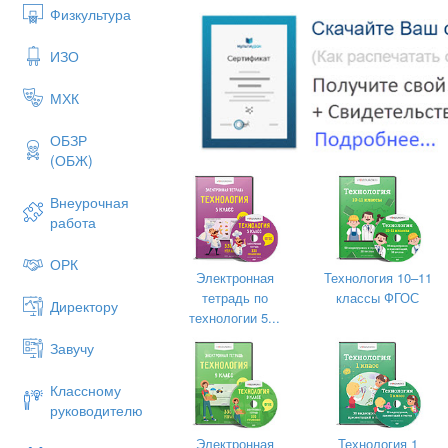
4.Воспитывать уважительное отношен
Физкультура
к материалам, технике.
ИЗО
Вид урока: урок изучения нового мате
Тип урока: практический.
МХК
Оборудование: мультимедийная устано
ОБЗР
файлы-заготовки.
(ОБЖ)
Раздаточный материал: карточка с пр
коллекции ЦОР (http://school-collection.
Внеурочная
работа
ОРК
Электронная
Технология 10–11
тетрадь по
классы ФГОС
Директору
технологии 5...
Завучу
Классному
руководителю
Электронная
Технология 1