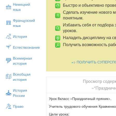
Немецкий
Быстро и объективно пров
язык
Сделать изучение нового 
понятным.
Французский
Избавить себя от подбора 
язык
уроков.
История
Наладить дисциплину на св
Получить возможность рабо
Естествознание
Всемирная
=> ПОЛУЧИТЬ СУПЕРСП
история
Всеобщая
история
Просмотр содер
«"Празднич
История
России
Урок 8класс «Праздничный пряник».
Учитель трудового обучения Кравченко
Право
Цели урока: