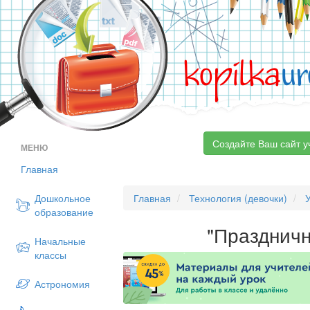
kopilka
ur
Создайте Ваш сайт у
МЕНЮ
Главная
Дошкольное
Главная
Технология (девочки)
образование
"Празднич
Начальные
классы
Астрономия