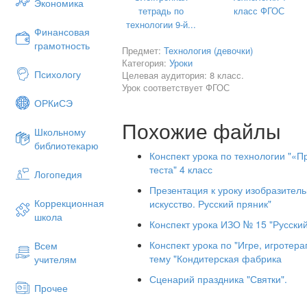
Экономика
тетрадь по
класс ФГОС
технологии 9-й...
Финансовая
грамотность
Предмет:
Технология (девочки)
Ход урока.
Категория:
Уроки
Пряники печатные,
Психологу
Целевая аудитория: 8 класс.
Урок соответствует ФГОС
Тминные и мятные,
ОРКиСЭ
Плотные - медовые,
Похожие файлы
Школьному
Пышные - подовые.
библиотекарю
Красные, как кирпичи,
Конспект урока по технологии "«П
теста" 4 класс
Логопедия
С пылу-жару, из печи.
Презентация к уроку изобразитель
В сахарной глазури –
Коррекционная
искусство. Русский пряник"
Русские фигуры.
школа
Конспект урока ИЗО № 15 "Русский
Пряники румяные,
Конспект урока по "Игре, игротер
Всем
Сладкие, духмяные,
тему "Кондитерская фабрика
учителям
-Как вы думаете, почему мы начали ур
Сценарий праздника "Святки".
Прочее
- Правильно, тема нашего урока «Пра