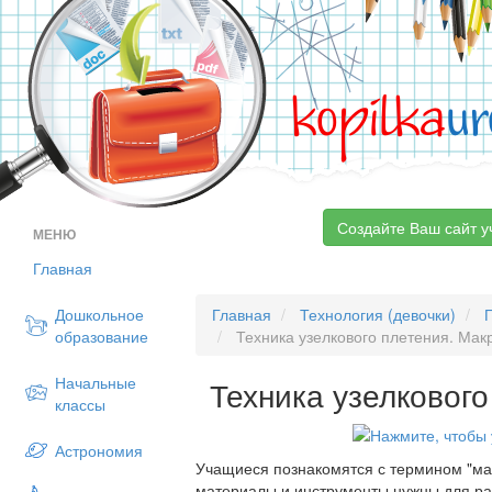
kopilka
ur
Создайте Ваш сайт у
МЕНЮ
Главная
Дошкольное
Главная
Технология (девочки)
образование
Техника узелкового плетения. Мак
Начальные
Техника узелковог
классы
Астрономия
Учащиеся познакомятся с термином "мак
материалы и инструменты нужны для ра