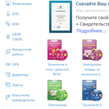
Физкультура
ИЗО
МХК
ОБЗР
(ОБЖ)
Внеурочная
работа
Макраме
- это вид рукоделия , осново
первоначально происшедший от прос
соединить две нити, но, постепенно у
ОРК
Технология 6
Электронная
декоративное значение.
класс (девочки)
тетрадь по
ФГОС
технологии 5...
Директору
Завучу
Классному
руководителю
Электронная
Технология 5