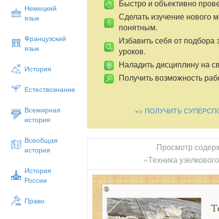
Быстро и объективно пров
Немецкий
Сделать изучение нового 
язык
понятным.
Французский
Избавить себя от подбора 
язык
уроков.
Наладить дисциплину на св
История
Получить возможность рабо
Естествознание
Всемирная
=> ПОЛУЧИТЬ СУПЕРСП
история
Всеобщая
Просмотр содер
история
«Техника узелковог
История
России
Право