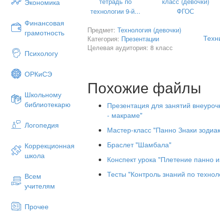
тетрадь по
класс (девочки)
Экономика
технологии 9-й...
ФГОС
Финансовая
Предмет:
Технология (девочки)
грамотность
Техн
Категория:
Презентации
Целевая аудитория: 8 класс
Психологу
ОРКиСЭ
Расцвет макраме относится к IX веку 
Похожие файлы
считают моряков. Большой вклад в ма
Школьному
использовали различные узлы как в раб
библиотекарю
свободное время, оплетая все подряд 
Презентация для занятий внеуроч
- макраме"
В XIV веке моряки ознакомили с иску
Логопедия
Индии, Китая. Тогда же макраме стало 
Мастер-класс "Панно Знаки зодиак
макраме из Италии распространилось
Браслет "Шамбала"
Коррекционная
Америку, стало очень популярным в А
школа
Конспект урока "Плетение панно и
Тесты "Контроль знаний по техно
Всем
учителям
Прочее