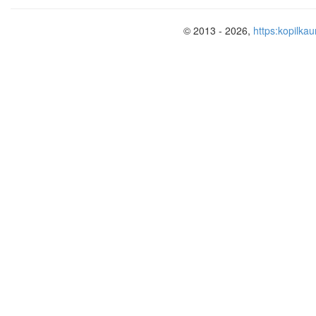
© 2013 - 2026,
https:kopilkau
Плетение узлами на Руси
На Руси вязать узлы- «наизусть» означ
ворожить». Христианством на Руси ос
отношение к узлу было недолгим и не
На востоке в древности существовала 
которой люди собирали и сохраняли 