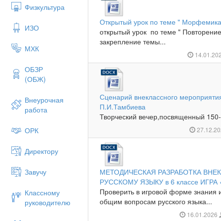
Физкультура
Открытый урок по теме " Морфемика
ИЗО
открытый урок по теме " Повторени
закрепление темы...
МХК
14.01.20
ОБЗР
(ОБЖ)
Сценарий внеклассного мероприяти
Внеурочная
П.И.Тамбиева
работа
Творческий вечер,посвященный 150-
ОРК
27.12.2
Директору
Завучу
МЕТОДИЧЕСКАЯ РАЗРАБОТКА ВНЕ
РУССКОМУ ЯЗЫКУ в 6 классе ИГРА 
Проверить в игровой форме знания и
Классному
общим вопросам русского языка...
руководителю
16.01.2026