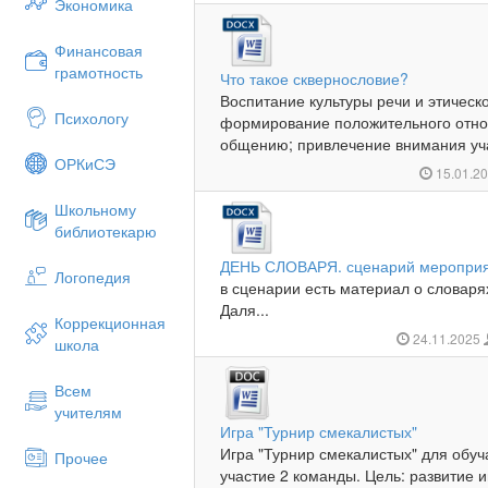
Экономика
Финансовая
грамотность
Что такое сквернословие?
Воспитание культуры речи и этическ
Психологу
формирование положительного отно
общению; привлечение внимания уча
ОРКиСЭ
15.01.2
Школьному
библиотекарю
ДЕНЬ СЛОВАРЯ. сценарий меропри
Логопедия
в сценарии есть материал о словарях
Даля...
Коррекционная
24.11.2025
школа
Всем
учителям
Игра "Турнир смекалистых"
Игра "Турнир смекалистых" для обу
Прочее
участие 2 команды. Цель: развитие