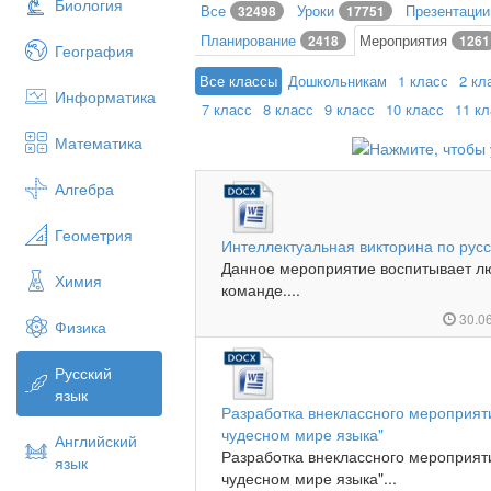
Биология
Все
Уроки
Презентаци
32498
17751
Планирование
Мероприятия
2418
1261
География
Все классы
Дошкольникам
1 класс
2 кл
Информатика
7 класс
8 класс
9 класс
10 класс
11 к
Математика
Алгебра
Геометрия
Интеллектуальная викторина по русс
Данное мероприятие воспитывает люб
Химия
команде....
30.0
Физика
Русский
язык
Разработка внеклассного мероприяти
чудесном мире языка"
Английский
Разработка внеклассного мероприяти
язык
чудесном мире языка"...