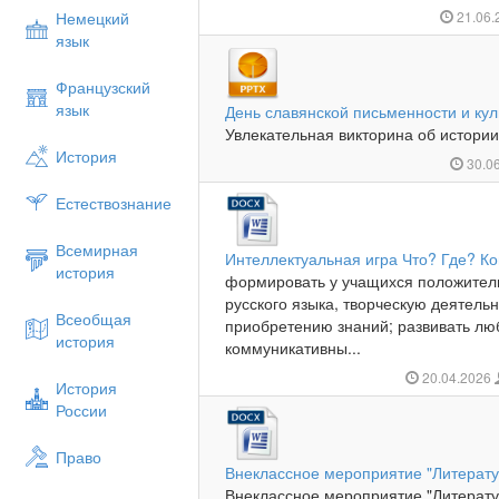
Немецкий
21.06
язык
Французский
язык
День славянской письменности и ку
Увлекательная викторина об истории
История
30.0
Естествознание
Всемирная
Интеллектуальная игра Что? Где? Ко
история
формировать у учащихся положител
русского языка, творческую деятель
Всеобщая
приобретению знаний; развивать люб
история
коммуникативны...
20.04.2026
История
России
Право
Внеклассное мероприятие "Литерату
Внеклассное мероприятие "Литератур