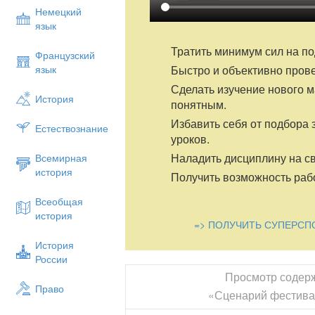
Немецкий
язык
Тратить минимум сил на по
Французский
Быстро и объективно пров
язык
Сделать изучение нового 
История
понятным.
Избавить себя от подбора 
Естествознание
уроков.
Наладить дисциплину на св
Всемирная
история
Получить возможность рабо
Всеобщая
история
=> ПОЛУЧИТЬ СУПЕРСП
История
России
Просмотр содер
Право
«Сценарий фестива