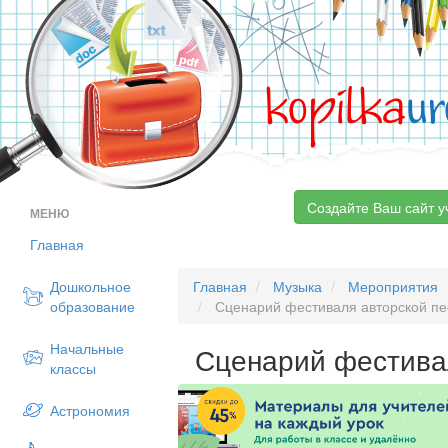
kopilka
ur
Создайте Ваш сайт у
МЕНЮ
Главная
Дошкольное
Главная
Музыка
Мероприятия
образование
Сценарий фестиваля авторской пе
Начальные
Сценарий фестива
классы
Астрономия