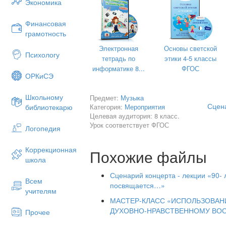
Экономика
нитью проходит в творчестве Булата О
2 Вед. Не прошёл стороной Булат Шал
Финансовая
после достижения восемнадцатилетия в
грамотность
месяцев подготовки с октября 1942 го
миномётчиком.
Электронная
Основы светской
Психологу
тетрадь по
этики 4-5 классы
1 Вед. Откроет наш фестиваль песня 
информатике 8...
ФГОС
Окуджавы, написанная для кинофильм
ОРКиСЭ
2 Вед. Попросим всех подняться со св
Школьному
Предмет:
Музыка
Сцен
Категория:
Мероприятия
библиотекарю
Целевая аудитория: 8 класс.
Песня «Мы за це
Урок соответствует ФГОС
Логопедия
1 Вед. Булат Шалвович вдохновил св
Коррекционная
Похожие файлы
молодёжь 60-х.
школа
2 Вед. И к началу 70-х годов появили
Сценарий концерта - лекции «90-
Всем
посвящается…»
Александр Городницкий, Юрий Визбор
учителям
Высотский,
МАСТЕР-КЛАСС «ИСПОЛЬЗОВАНИ
ДУХОВНО-НРАВСТВЕННОМУ ВО
Прочее
1 Вед. Олег Митяев, Сергей и Татьяна
Валерий Миляев и многие другие….