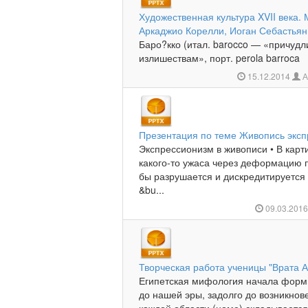
Художественная культура XVII века.
Аркаджио Корелли, Иоган Себастьян
Баро?кко (итал. barocco — «причудл
излишествам», порт. perola barroca
15.12.2014
А
Презентация по теме Живопись экс
Экспрессионизм в живописи • В кар
какого-то ужаса через деформацию 
бы разрушается и дискредитируется 
&bu...
09.03.201
Творческая работа ученицы "Врата 
Египетская мифология начала форми
до нашей эры, задолго до возникнов