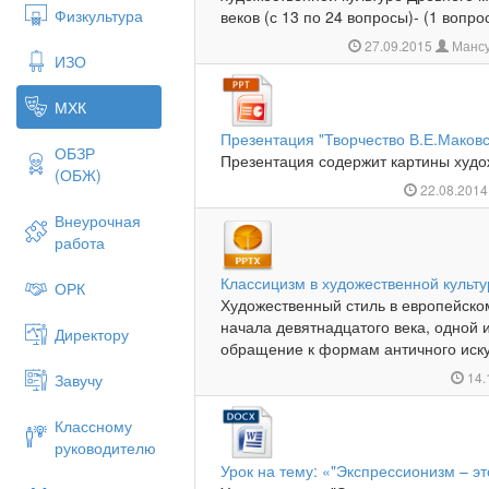
Физкультура
веков (с 13 по 24 вопросы)- (1 вопро
27.09.2015
Мансу
ИЗО
МХК
Презентация "Творчество В.Е.Маков
ОБЗР
Презентация содержит картины худож
(ОБЖ)
22.08.201
Внеурочная
работа
Классицизм в художественной культу
ОРК
Художественный стиль в европейско
начала девятнадцатого века, одной 
Директору
обращение к формам античного искус
14.
Завучу
Классному
руководителю
Урок на тему: «"Экспрессионизм – это