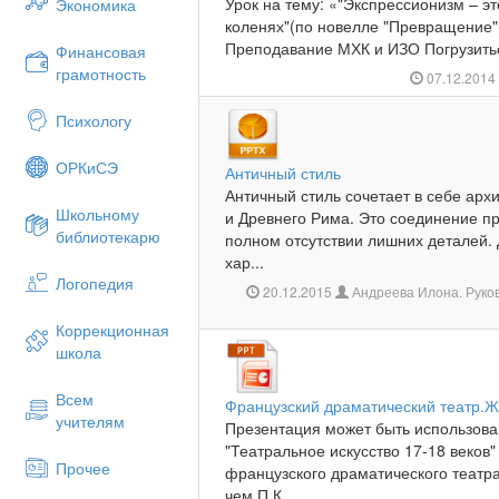
Урок на тему: «"Экспрессионизм – это
Экономика
коленях"(по новелле "Превращение"Ф
Преподавание МХК и ИЗО Погрузиться
Финансовая
грамотность
07.12.201
Психологу
ОРКиСЭ
Античный стиль
Античный стиль сочетает в себе архи
Школьному
и Древнего Рима. Это соединение пр
библиотекарю
полном отсутствии лишних деталей.
хар...
Логопедия
20.12.2015
Андреева Илона. Руков
Коррекционная
школа
Всем
Французский драматический театр.Ж
учителям
Презентация может быть использова
"Театральное искусство 17-18 веков
Прочее
французского драматического театр
чем П.К...