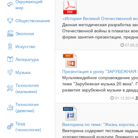
Окружающий
мир
«История Великой Отечественной во
Обществознание
Данная методическая разработка за
Отечественной войны в плакатах во
Экология
форме занятия-презентации, предназ
07.05.
Искусство
Литература
Презентация к уроку "ЗАРУБЕЖНАЯ 
Музыка
Мультимедийное сопровождение урок
теме "Зарубежная музыка 20 века".
Технология
развития зарубежной музыки в двадца
(мальчики)
01.12.2014
Технология
(девочки)
Труд
Викторина по теме: "Жизнь коротка, и
(технология)
Викторина содержит тестовые задани
художественной культуре Древнего м