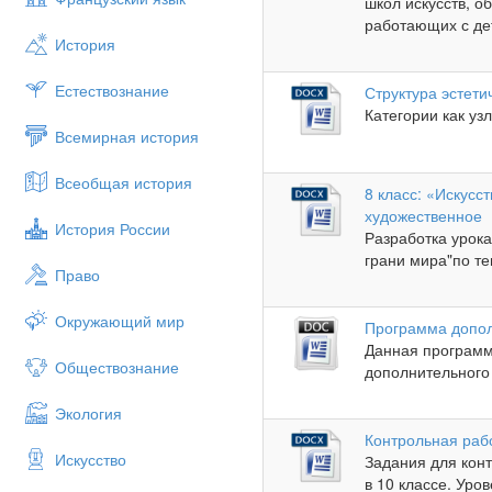
школ искусств, 
работающих с дет
История
Естествознание
Структура эстети
Категории как уз
Всемирная история
Всеобщая история
8 класс: «Искусс
художественное
История России
Разработка урока
грани мира"по те
Право
Окружающий мир
Программа допол
Данная программ
Обществознание
дополнительного 
Экология
Контрольная раб
Искусство
Задания для кон
в 10 классе. Уров