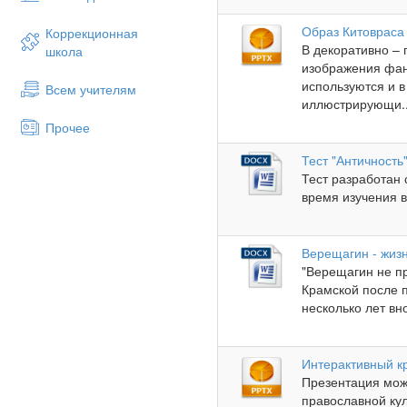
Образ Китовраса 
Коррекционная
В декоративно – 
школа
изображения фан
используются и в
Всем учителям
иллюстрирующи..
Прочее
Тест "Античность
Тест разработан 
время изучения в
Верещагин - жизн
"Верещагин не пр
Крамской после п
несколько лет вн
Интерактивный кр
Презентация мож
православной ку