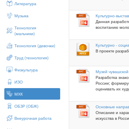
Литература
Культурно-выстав
Музыка
Данная разработк
воспитанию молод
Технология
(мальчики)
Культурно - соци
Технология (девочки)
В проекте разраб
Труд (технология)
Физкультура
Музей чувашской 
Разработка знак
ИЗО
России; формиру
оценивать их худ
МХК
ОБЗР (ОБЖ)
Основные направ
Описание и хара
искусства в России
Внеурочная работа