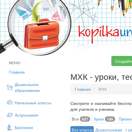
kopilka
ur
Создайт
МЕНЮ
Главная
МХК - уроки, те
Дошкольное
Главная
МХК
образование
Начальные классы
Смотрите и скачивайте беспла
для учителя и ученика.
Астрономия
Все
Уроки
Презен
837
186
Биология
Все классы
Дошкольникам
1 к