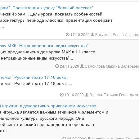
храм". Презентация к уроку "Великий рассвет"
еческий храм.".Цель урока: показать особенностей
 архитектуры периода классики. презентация содержит
..
17.10.2020
Бакутина Елена Иванов
року МХК "Нетрадиционные виды искусства"
ция предназначена для урока МХК в 11 классе
нетрадиционные виды искусства"...
24.11.2020
Самойлова Марина Валерьев
теме: "Русский театр 17-18 века".
теме: "Русский театр 17-18 века"....
19.10.2020
Гергель Татьяна Геннадьев
 игрушки в декоративно-прикладном искусстве
я игрушка является важным этническим элементом и
иционной культуры русского народа. Она
ой синтетический вид народного творчества, в
тс...
08.09.2020
Филонова Марина Сергее