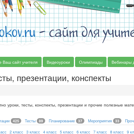
okov.ru
- сайт для учит
е Ваш сайт учителя
Видеоуроки
Олимпиады
Вебинары 
сты, презентации, конспекты
тно уроки, тесты, конспекты, презентации и прочие полезные ма
тации
Тесты
Планирование
Мероприятия
Про
425
89
37
33
ласс
2 класс
3 класс
4 класс
5 класс
6 класс
7 класс
8 класс
9 к