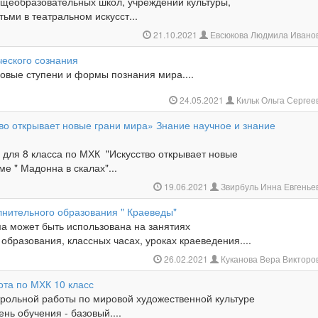
общеобразовательных школ, учреждений культуры,
ьми в театральном искусст...
21.10.2021
Евсюкова Людмила Ивано
ческого сознания
ловые ступени и формы познания мира....
24.05.2021
Кильк Ольга Серге
тво открывает новые грани мира» Знание научное и знание
 для 8 класса по МХК "Искусство открывает новые
ме " Мадонна в скалах"...
19.06.2021
Звирбуль Инна Евгенье
нительного образования " Краеведы"
а может быть использована на занятиях
образования, классных часах, уроках краеведения....
26.02.2021
Куканова Вера Викторо
ота по МХК 10 класс
трольной работы по мировой художественной культуре
ень обучения - базовый....