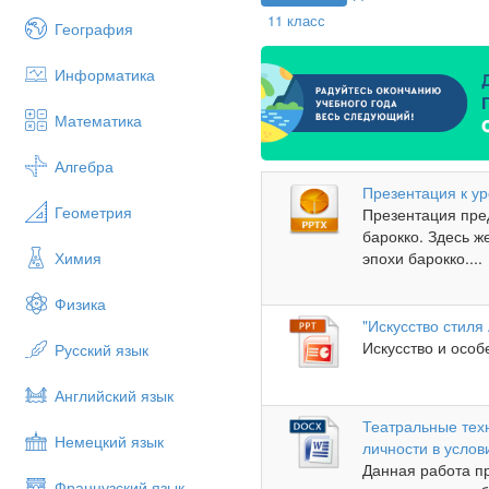
11 класс
География
Информатика
Математика
Алгебра
Презентация к ур
Геометрия
Презентация пре
барокко. Здесь 
эпохи барокко....
Химия
Физика
"Искусство стиля
Искусство и особ
Русский язык
Английский язык
Театральные техн
Немецкий язык
личности в усло
Данная работа п
Французский язык