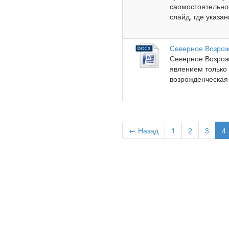
саомостоятельно
слайд, где указан
Северное Возрожд
Северное Возрожд
явлением только 
возрожденческая 
← Назад
1
2
3
4