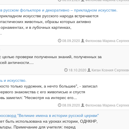
в русском фольклоре и декоративно – прикладном искусстве.
прикладном искусстве русского народа встречаются
тастических животных, образы которых активно
 орнаментах, и в лубочных картинках,
.
08.09.2020
Филонова Марина Сергее
"
с целью проверки полученных знаний, полученных за
сей античности....
18.10.2020
Киган Ксения Сергеев
ь и искусство.
осто только художник, а нечто большее", - записал
ервого знакомства с его живописью и спустя
овь заметил: "Несмотря на интерес его...
08.09.2020
Филонова Марина Сергее
оссворд "Великие имена в истории русской церкви"
ет быть использована на уроках истории, ОДНКНР,
льтуры. Примечание для учителя: перед