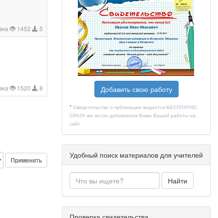
вна
1452
5
вна
1520
8
Добавить свою работу
*
Свидетельство о публикации выдается БЕСПЛАТНО,
СРАЗУ же после добавления Вами Вашей работы на
сайт
Удобный поиск материалов для учителей
Применить
Найти
Проверка свидетельства