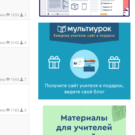
вна
1533
1
евна
3142
4
вна
1543
7
вна
1183
3