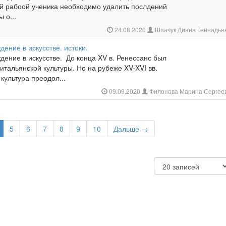
й рабоой ученика необходимо удалить послдений
ы о...
24.08.2020
Шпачук Диана Геннадье
ение в искусстве. истоки.
ение в искусстве. До конца XV в. Ренессанс был
итальянской культуры. Но на рубеже XV-XVI вв.
культура преодол...
09.09.2020
Филонова Марина Сергее
5
6
7
8
9
10
Дальше →