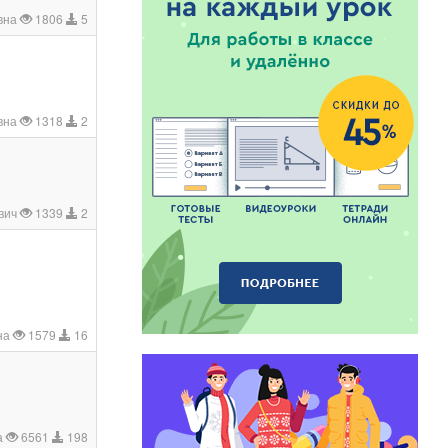
вна
1806
5
вна
1318
2
вич
1339
2
на
1579
16
а
6561
198