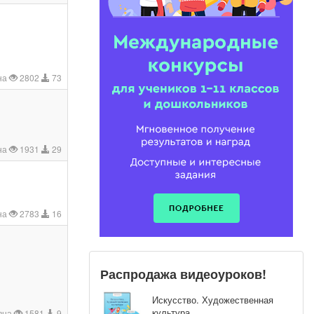
на
2802
73
на
1931
29
на
2783
16
Распродажа видеоуроков!
Искусство. Художественная
культура
вна
1581
9