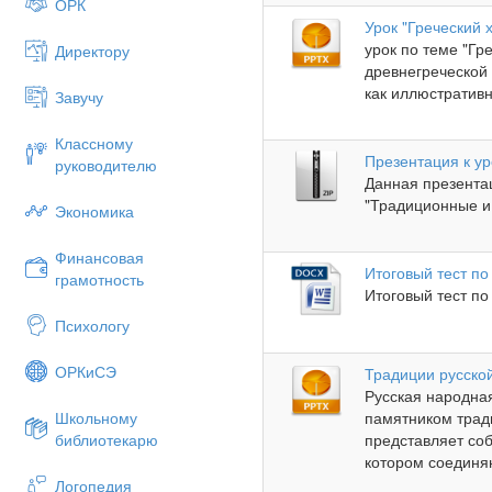
ОРК
Урок "Греческий 
урок по теме "Гр
Директору
древнегреческой
как иллюстративн.
Завучу
Классному
Презентация к у
руководителю
Данная презента
"Традиционные и 
Экономика
Финансовая
Итоговый тест по 
грамотность
Итоговый тест по 
Психологу
ОРКиСЭ
Традиции русской
Русская народна
памятником трад
Школьному
представляет соб
библиотекарю
котором соединяю
Логопедия