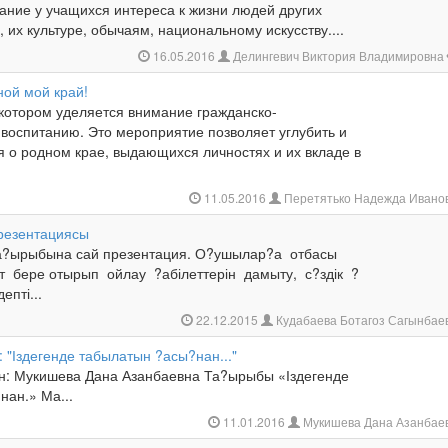
ание у учащихся интереса к жизни людей других
 их культуре, обычаям, национальному искусству....
16.05.2016
Делингевич Виктория Владимировна
ной мой край!
 котором уделяется внимание гражданско-
 воспитанию. Это мероприятие позволяет углубить и
 о родном крае, выдающихся личностях и их вкладе в
11.05.2016
Перетятько Надежда Ивано
резентациясы
а?ырыбына сай презентация. О?ушылар?а отбасы
 бере отырып ойлау ?абілеттерін дамыту, с?здік ?
епті...
22.12.2015
Кудабаева Ботагоз Сагынбае
 "Іздегенде табылатын ?асы?нан..."
ен: Мукишева Дана Азанбаевна Та?ырыбы «Іздегенде
нан.» Ма...
11.01.2016
Мукишева Дана Азанбае