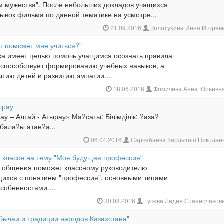
ам мужества". После небольших докладов учащихся
ывок фильма по данной тематике на усмотре...
21.09.2016
Золотухина Инна Игорев
о поможет мне учиться?"
ка имеет целью помочь учащимся осознать правила
; способствует формированию учебных навыков, а
тию детей и развитию эмпатии....
18.06.2016
Фомичёва Анна Юрьевн
ырау
у – Алтай - Атырау» Ма?саты: Білімділік: ?аза?
бала?ы атан?а...
06.04.2016
Сарсебаева Карлыгаш Николае
5 классе на тему "Моя будущая профессия"
а общения поможет классному руководителю
щихся с понятием "профессия", основными типами
собенностями....
30.08.2016
Гусева Лидия Станиславов
бычаи и традиции народов Казахстана"