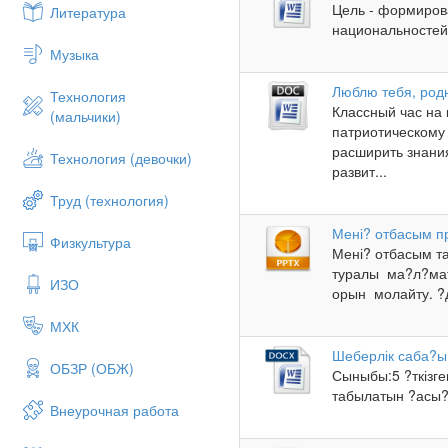
Цель - формиров
Литература
национальностей,
Музыка
Люблю тебя, род
Технология
Классный час на
(мальчики)
патриотическому
расширить знания
Технология (девочки)
развит...
Труд (технология)
Мені? отбасым п
Физкультура
Мені? отбасым т
туралы ма?л?мат
ИЗО
орын молайту. ?д
МХК
Шеберлік саба?ы:
ОБЗР (ОБЖ)
Сыныбы:5 ?ткізг
табылатын ?асы?
Внеурочная работа