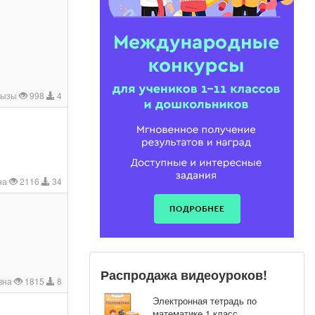
кызы
998
4
на
2116
34
Распродажа видеоуроков!
вна
1815
8
Электронная тетрадь по
математике 1 класс