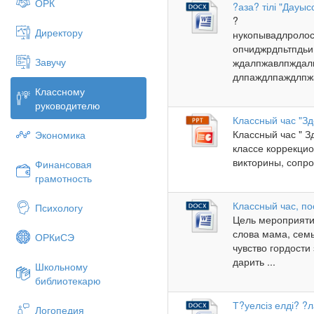
ОРК
?аза? тілі "Дауы
?
Директору
нукопывадлроло
опчиджрдпьтпдь
Завучу
ждалпжавлпждал
длпаждлпаждлпжа
Классному
руководителю
Классный час "Зд
Классный час " З
Экономика
классе коррекцио
викторины, сопро
Финансовая
грамотность
Классный час, п
Психологу
Цель мероприяти
слова мама, сем
ОРКиСЭ
чувство гордости
дарить ...
Школьному
библиотекарю
Т?уелсіз елді? ?
Логопедия