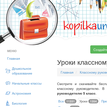
kopilka
ur
Создайт
МЕНЮ
Главная
Уроки классном
Дошкольное
Главная
Классному руко
образование
Начальные классы
Смотрите и скачивайте бесп
классному руководителю. 
Астрономия
руководителю 5 класс
.
Все
Уроки
Пре
11331
1354
Биология