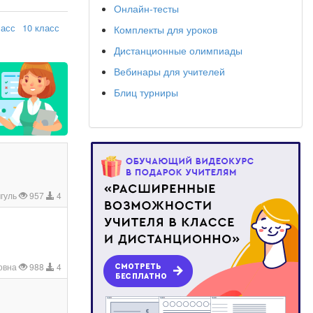
Онлайн-тесты
ласс
10 класс
Комплекты для уроков
Дистанционные олимпиады
Вебинары для учителей
Блиц турниры
гуль
957
4
овна
988
4