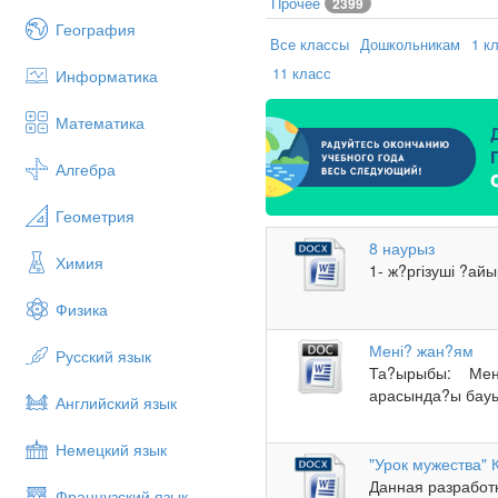
Прочее
2399
География
Все классы
Дошкольникам
1 к
11 класс
Информатика
Математика
Алгебра
Геометрия
8 наурыз
Химия
1- ж?ргізуші ?ай
Физика
Мені? жан?ям
Русский язык
Та?ырыбы: Мен
арасында?ы бауы
Английский язык
Немецкий язык
"Урок мужества" 
Данная разработ
Французский язык