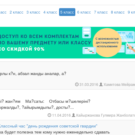
ласс
2 класс
3 класс
4 класс
5 класс
6 класс
7 класс
8 класс
9 к
ырлы к?н, абзал жанды аналар, а?
31.03.2016
Хамитова Мейрам
і? жан?ям Ма?саты: Отбасы м?шелеріні?
рмалды?, ?айырымдылы?, досты?...
11.04.2016
Кайыржанова Гулмира Жанболат
Классный час "день рождения советской гвардии"
ка будет полезна тем кому нужно еженедельно сдавать