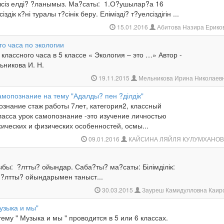
сіз елді? ?ланымыз. Ма?саты: 1.О?ушылар?а 16
дік к?ні туралы т?сінік беру. Елімізді? т?уелсіздігін ...
15.01.2016
Абитова Назира Ерико
го часа по экологии
сного часа в 5 классе « Экология – это …» Автор -
ьникова И. Н.
19.11.2015
Мельникова Ирина Николаев
амопознание на тему "Адалды? пен ?ділдік"
знание стаж работы 7лет, категория2, классный
ласса урок самопознание -это изучение личностью
ических и физических особенностей, осмы...
09.01.2016
КАЙСИНА ЛЯЙЛЯ КУЛУМХАНО
бы: ?лтты? ойындар. Саба?ты? ма?саты: Білімділік:
?лтты? ойындарымен таныст...
30.03.2015
Зауреш Камидулловна Каир
узыка и мы"
тему " Музыка и мы " проводится в 5 или 6 классах.