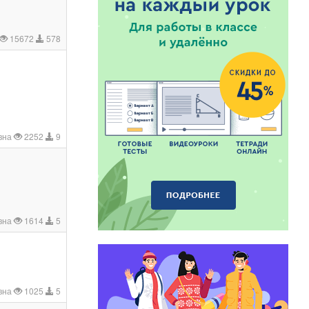
15672
578
вна
2252
9
вна
1614
5
вна
1025
5