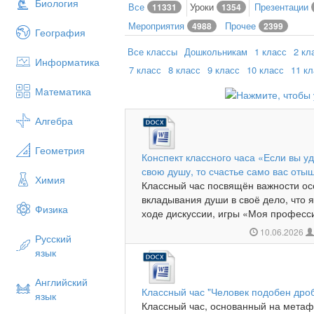
Биология
Все
Уроки
Презентации
11331
1354
Мероприятия
Прочее
4988
2399
География
Все классы
Дошкольникам
1 класс
2 кл
Информатика
7 класс
8 класс
9 класс
10 класс
11 к
Математика
Алгебра
Геометрия
Конспект классного часа «Если вы уд
свою душу, то счастье само вас оты
Химия
Классный час посвящён важности ос
вкладывания души в своё дело, что я
Физика
ходе дискуссии, игры «Моя професси
10.06.2026
Русский
язык
Английский
Классный час "Человек подобен дроб
язык
Классный час, основанный на метафо