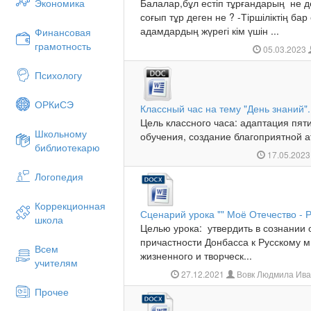
Экономика
Балалар,бұл естіп тұрғандарың не 
соғып тұр деген не ? -Тіршіліктің бар 
адамдардың жүрегі кім үшін ...
Финансовая
грамотность
05.03.2023
Психологу
ОРКиСЭ
Классный час на тему "День знаний".
Цель классного часа: адаптация пят
Школьному
обучения, создание благоприятной а
библиотекарю
17.05.202
Логопедия
Коррекционная
Сценарий урока "" Моё Отечество - 
школа
Целью урока: утвердить в сознании
причастности Донбасса к Русскому м
Всем
жизненного и творческ...
учителям
27.12.2021
Вовк Людмила Ива
Прочее