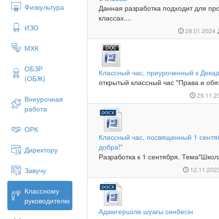
Физкультура
Данная разработка подходит для про
классах....
ИЗО
28.01.2024
МХК
ОБЗР
Классный час, приуроченный к Декад
(ОБЖ)
открытый классный час "Права и обяз
29.11.2
Внеурочная
работа
ОРК
Классный час, посвященный 1 сентяб
добра!"
Директору
Разработка к 1 сентября. Тема"Школа
Завучу
12.11.202
Классному
руководителю
Адамгершілік шуағы сөнбесін