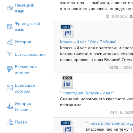
знаменатель — амбиции, а числитель
Немецкий
что значимость человека определяет
язык
19.06.2026
Французский
язык
История
Классный час "Урок Победы"
Классный час для подготовки и пров
патриотического воспитания и сохра
Естествознание
наших предков в годы Великой Отече
Всемирная
28.11.202
история
Всеобщая
история
"Новогодний Классный час"
Сценарий новогоднего классного час
История
программа....
России
21.01.202
Право
"Права и обязонности д
классный час на тему "