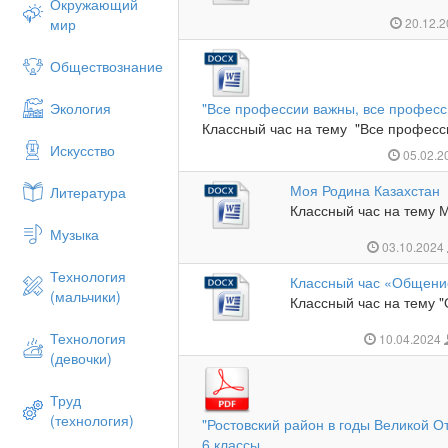
Окружающий
мир
20.12.
Обществознание
Экология
"Все профессии важны, все професс
Классный час на тему "Все професс
Искусство
05.02.2
Моя Родина Казахстан
Литература
Классный час на тему М
Музыка
03.10.2024
Технология
Классный час «Общение
(мальчики)
Классный час на тему "
Технология
10.04.2024
(девочки)
Труд
(технология)
"Ростовский район в годы Великой О
6 классы