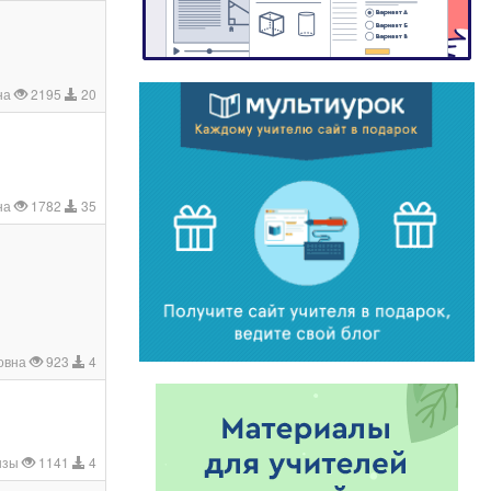
на
2195
20
на
1782
35
новна
923
4
ызы
1141
4