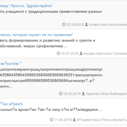
тему: Просто, Здравствуйте!
ить учащихся с традиционными приветствиями разных
02.09.2016
Новик Анна Анатольев
лезнь, которая играет не по правилам"
овать формированию и развитию знаний о гриппе и
болеваний, мерах профилактики....
15.07.2016
Косман Кристина Сергеев
ке?естігім "
шогрнпеакраепгршщлшгрнпеанопгршщзэшдгрпнеапрг
435864358643586536836683689638331гриошгрприогн
гнприолшогри9856986589536865684шгнеапрг?.,е?
иогн...
16.05.2016
Чуреева Айгул Кайнеде
??ан ж?ректі
сынып?а арнал?ан ?зін-?зі тану п?ні м??алімдеріне....
11.05.2016
М?хамбетова А?бота Ирлан?