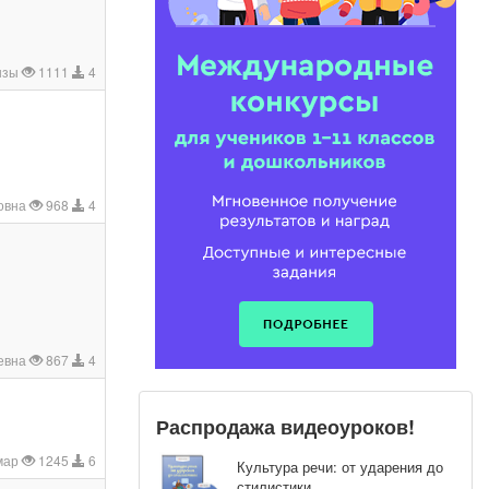
ызы
1111
4
овна
968
4
ьевна
867
4
Распродажа видеоуроков!
мар
1245
6
Культура речи: от ударения до
стилистики