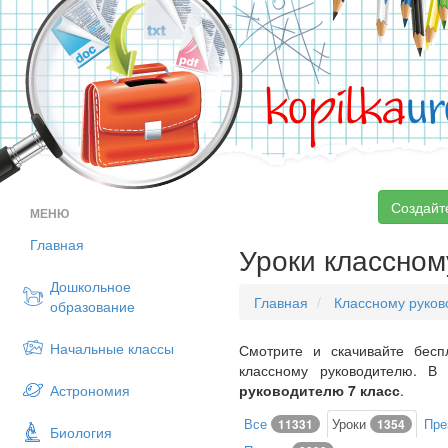
kopilka
ur
Создайт
МЕНЮ
Главная
Уроки классном
Дошкольное
Главная
Классному руко
образование
Начальные классы
Смотрите и скачивайте бесп
классному руководителю. 
Астрономия
руководителю 7 класс
.
Все
Уроки
Пре
11331
1354
Биология