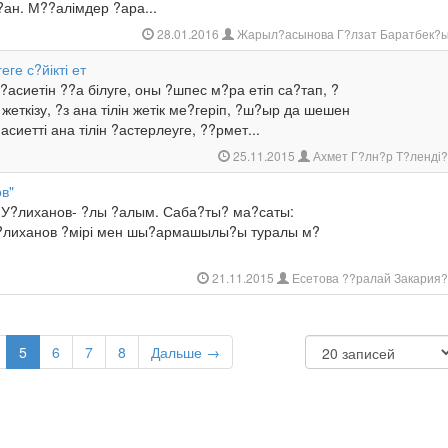
ан. М??алімдер ?ара...
28.01.2016
Жарыл?асынова Г?лзат Баратбек?
геге с?йікті ет
- ?асиетін ??а білуге, оны ?шпес м?ра етіп са?тап, ?
жеткізу, ?з ана тілін жетік ме?геріп, ?ш?ыр да шешен
асиетті ана тілін ?астерлеуге, ??рмет...
25.11.2015
Ахмет Г?лн?р Т?ленді
в"
У?лиханов- ?лы ?алым. Саба?ты? ма?саты:
. У?лиханов ?мірі мен шы?армашылы?ы туралы м?
21.11.2015
Есетова ??ралай Закария
5
6
7
8
Дальше →