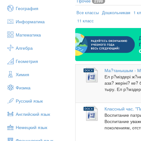
Прочее
2399
География
Все классы
Дошкольникам
1 к
11 класс
Информатика
Математика
Алгебра
Геометрия
Ма?танышым - Ме
Химия
Ел р?міздері ж?
аза? жеріні? ке? 
Физика
тыру. Ел р?мздері
Русский язык
Классный час. "П
Английский язык
Воспитание патри
Воспитание уваж
Немецкий язык
поколениям, отст
Французский язык