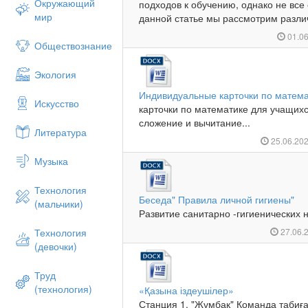
Окружающий
подходов к обучению, однако не все
мир
данной статье мы рассмотрим разли
01.0
Обществознание
Экология
Индивидуальные карточки по матем
Искусство
карточки по математике для учащихс
сложение и вычитание...
Литература
25.06.20
Музыка
Технология
Беседа" Правила личной гигиены"
(мальчики)
Развитие санитарно -гигиенических 
Технология
27.06.
(девочки)
Труд
(технология)
«Қазына іздеушілер»
Станция 1. "Жұмбақ" Команда табиғ