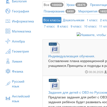
Биология
Все
Уроки
Презентац
100008
39475
География
Планирование
Мероприятия
6450
1652
Все классы
Дошкольникам
1 класс
2 кл
Информатика
7 класс
8 класс
9 класс
10 класс
11 к
Математика
Алгебра
Геометрия
Индивидуализация обучения.
Составление плана коррекционной 
Химия
учащимися.Принципы и подходы в ра
Физика
08.06.2026
Русский
язык
Задания для детей с ОВЗ по Русском
Английский
Предлагаю задания для ребят с ОВЗ
язык
задания ребёнок будет развивать к
пальцев,совершенствуя внимание,па