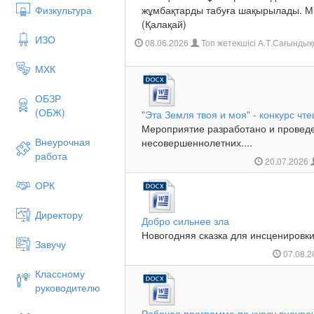
Физкультура
жұмбақтарды табуға шақырылады. Мы
(Қалақай)
ИЗО
08.06.2026
Топ жетекшісі А.Т.Сағынды
МХК
ОБЗР
(ОБЖ)
"Эта Земля твоя и моя" - конкурс чте
Мероприятие разработано и провед
Внеурочная
несовершеннолетних....
работа
20.07.2026
ОРК
Директору
Добро сильнее зла
Новогодняя сказка для инсценировки
Завучу
07.08.
Классному
руководителю
Рабочая программа по курсу внеуро