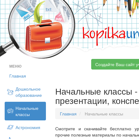
kopilka
ur
Создайте Ваш сайт у
МЕНЮ
Главная
Начальные классы - 
Дошкольное
образование
презентации, консп
Начальные
Главная
Начальные классы
классы
Астрономия
Смотрите и скачивайте бесплатно ур
прочие полезные материалы по начальн