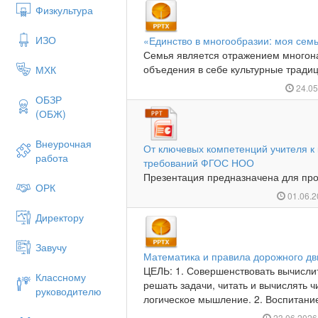
Физкультура
ИЗО
«Единство в многообразии: моя сем
Семья является отражением многона
объедения в себе культурные традиц
МХК
24.0
ОБЗР
(ОБЖ)
Внеурочная
От ключевых компетенций учителя к 
работа
требований ФГОС НОО
Презентация предназначена для про
ОРК
01.06.
Директору
Завучу
Математика и правила дорожного д
ЦЕЛЬ: 1. Совершенствовать вычисли
Классному
решать задачи, читать и вычислять 
руководителю
логическое мышление. 2. Воспитание
23.06.202