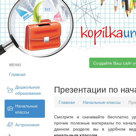
kopilka
ur
Создайте Ваш сайт у
МЕНЮ
Главная
Презентации по на
Дошкольное
образование
Главная
Начальные классы
Пре
Начальные
классы
Смотрите и скачивайте бесплатно ур
прочие полезные материалы по началь
Астрономия
данном разделе вы в удобном ви
начальным классам
.