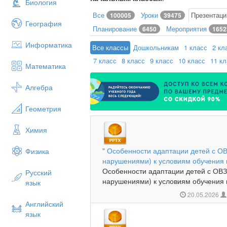
Биология
Все
Уроки
Презентац
100005
39475
География
Планирование
Мероприятия
6450
1652
Информатика
Все классы
Дошкольникам
1 класс
2 кл
7 класс
8 класс
9 класс
10 класс
11 к
Математика
Алгебра
Геометрия
Химия
" Особенности адаптации детей с О
Физика
нарушениями) к условиям обучения 
Особенности адаптации детей с ОВЗ
Русский
нарушениями) к условиям обучения в
язык
20.05.2026
Английский
язык