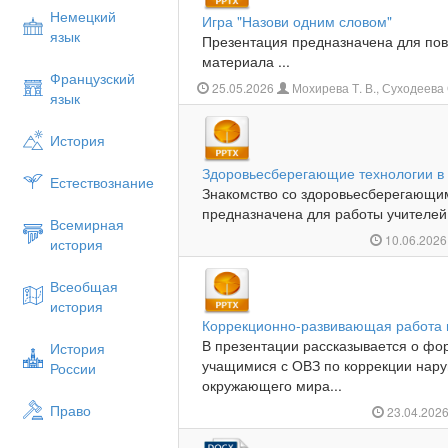
Немецкий
Игра "Назови одним словом"
язык
Презентация предназначена для пов
материала ...
Французский
25.05.2026
Мохирева Т. В., Суходеева О
язык
История
Здоровьесберегающие технологии в
Естествознание
Знакомство со здоровьесберегающи
предназначена для работы учителей 
Всемирная
10.06.202
история
Всеобщая
история
Коррекционно-развивающая работа 
В презентации рассказывается о фо
История
учащимися с ОВЗ по коррекции нар
России
окружающего мира...
Право
23.04.202