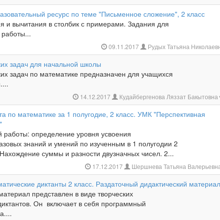
азовательный ресурс по теме "Письменное сложение", 2 класс
я и вычитания в столбик с примерами. Задания для
работы...
09.11.2017
Рудых Татьяна Николаев
ких задач для начальной школы
ких задач по математике предназначен для учащихся
...
14.12.2017
Кудайбергенова Ляззат Бакытовна
а по математике за 1 полугодие, 2 класс. УМК "Перспективная
"
й работы: определение уровня усвоения
зовых знаний и умений по изученным в 1 полугодии 2
 Нахождение суммы и разности двузначных чисел. 2...
17.12.2017
Шершнева Татьяна Валерьевн
матические диктанты 2 класс. Раздаточный дидактический материа
атериал представлен в виде творческих
диктантов. Он включает в себя программный
....