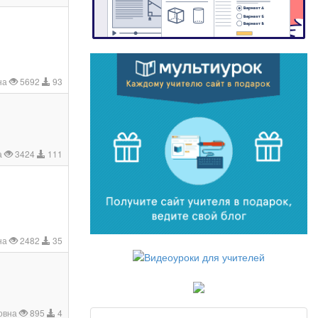
на
5692
93
а
3424
111
на
2482
35
ровна
895
4