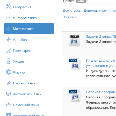
Прочее
5482
География
Все классы
Дошкольникам
1 к
11 класс
Информатика
Математика
Задачи 2 класс "
Алгебра
Задачи 2 класс п
Геометрия
Индивидуальные 
Химия
умножения и дел
Индивидуальные 
Физика
коллективного уст
Русский язык
Рабочая програм
Английский язык
Рабочая програм
Федерального го
Немецкий язык
образования, Кон
Французский язык