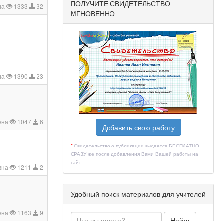
ПОЛУЧИТЕ СВИДЕТЕЛЬСТВО
на
1333
32
МГНОВЕННО
на
1390
23
вна
1047
6
Добавить свою работу
*
Свидетельство о публикации выдается БЕСПЛАТНО,
СРАЗУ же после добавления Вами Вашей работы на
сайт
вна
1211
2
Удобный поиск материалов для учителей
вна
1163
9
Найти