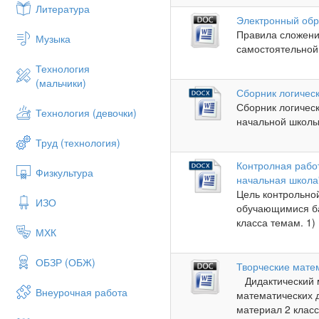
Литература
Электронный обр
Правила сложени
Музыка
самостоятельной 
Технология
(мальчики)
Сборник логичес
Сборник логичес
Технология (девочки)
начальной школы.
Труд (технология)
Контролная работ
Физкультура
начальная школа
Цель контрольно
ИЗО
обучающимися ба
класса темам. 1)
МХК
ОБЗР (ОБЖ)
Творческие мате
Дидактический м
Внеурочная работа
математических 
материал 2 класса