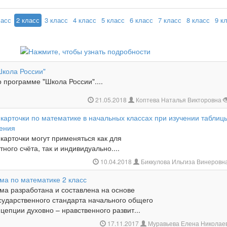
ласс
2 класс
3 класс
4 класс
5 класс
6 класс
7 класс
8 класс
9 к
Школа России"
о программе "Школа России"....
21.05.2018
Коптева Наталья Викторовна
карточки по математике в начальных классах при изучении таблиц
ения
карточки могут применяться как для
ного счёта, так и индивидуально....
10.04.2018
Биккулова Ильгиза Винеровн
ма по математике 2 класс
ма разработана и составлена на основе
сударственного стандарта начального общего
цепции духовно – нравственного развит...
17.11.2017
Муравьева Елена Николае