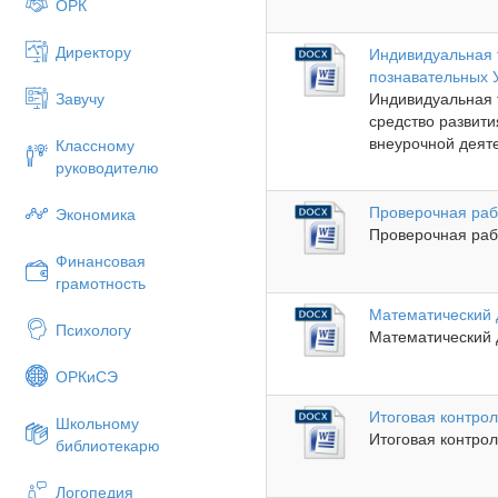
ОРК
Директору
Индивидуальная 
познавательных 
Завучу
Индивидуальная 
средство развити
внеурочной деяте
Классному
руководителю
Проверочная раб
Экономика
Проверочная рабо
Финансовая
грамотность
Математический 
Психологу
Математический д
ОРКиСЭ
Итоговая контрол
Школьному
Итоговая контрол
библиотекарю
Логопедия