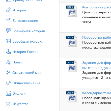
Контрольная рабо
История
Цель: проверить
сложение и вычи
Естествознание
100;&...
Всемирная история
Проверочна рабо
Всеобщая история
Проверочная раб
несколько задани
История России
Право
Задания для фор
вычитание двузна
Окружающий мир
Задания для фор
учащихся 2 - х к
Обществознание
Календарно-тема
Экология
Новое календарн
в связи с именен
Искусство