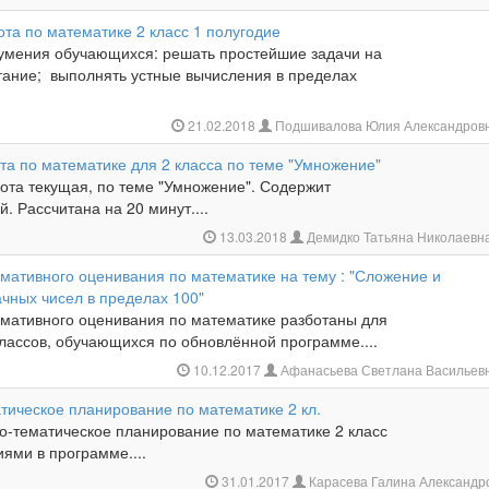
та по математике 2 класс 1 полугодие
 умения обучающихся: решать простейшие задачи на
тание; выполнять устные вычисления в пределах
21.02.2018
Подшивалова Юлия Александров
та по математике для 2 класса по теме "Умножение"
ота текущая, по теме "Умножение". Содержит
й. Рассчитана на 20 минут....
13.03.2018
Демидко Татьяна Николаевн
мативного оценивания по математике на тему : "Сложение и
чных чисел в пределах 100"
мативного оценивания по математике разботаны для
лассов, обучающихся по обновлённой программе....
10.12.2017
Афанасьева Светлана Васильев
тическое планирование по математике 2 кл.
о-тематическое планирование по математике 2 класс
иями в программе....
31.01.2017
Карасева Галина Александ