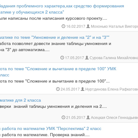
"Задания проблемного характера,как средство формирования
атике у обучающихся 2 класса"
ли написаны после написания курсового проекту....
16.02.2017
Мохонько Наталья Виктор
атике по теме "Умножение и деление на "2" и на "3""
бота позволяет довести знание таблицы умножения и
на "3" до автоматизма....
17.05.2017
Сурова Галина Михайловн
ота по теме "Сложение и вычитание в пределе 100" УМК
класс
та по теме "Сложение и вычитание в пределе 100"...
24.05.2017
Нуртдинова Елена Рафкатов
матике для 2 класса
верки знаний таблицы умножения и деления на 2....
21.05.2017
Асецкая Олеся Геннадьев
 работа по математке УМК "Перспектива" 2 класс
работа по математике. Проверка знаний....