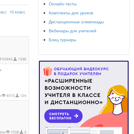
Онлайн-тесты
ласс
10 класс
Комплекты для уроков
Дистанционные олимпиады
Вебинары для учителей
Блиц турниры
53943
1398
ы
а
4010
124
вна
1038
3