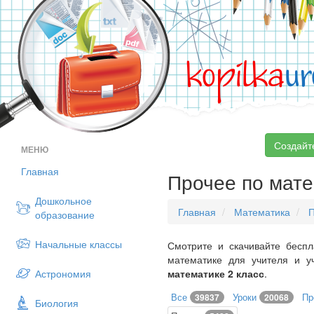
kopilka
ur
Создайт
МЕНЮ
Главная
Прочее по мате
Дошкольное
Главная
Математика
образование
Начальные классы
Смотрите и скачивайте беспл
математике для учителя и 
Астрономия
математике 2 класс
.
Все
Уроки
Пр
39837
20068
Биология