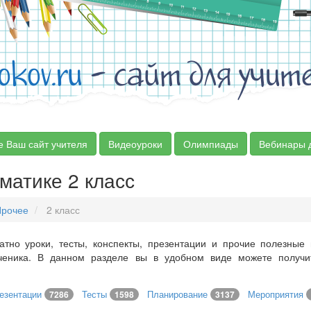
okov.ru
- сайт для учит
е Ваш сайт учителя
Видеоуроки
Олимпиады
Вебинары 
матике 2 класс
Прочее
2 класс
атно уроки, тесты, конспекты, презентации и прочие полезные
ученика. В данном разделе вы в удобном виде можете получ
езентации
Тесты
Планирование
Мероприятия
7286
1598
3137