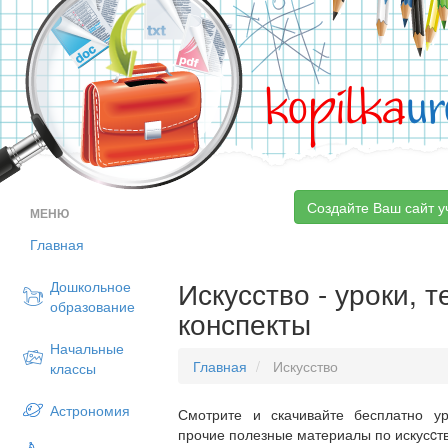
kopilka
ur
Создайте Ваш сайт у
МЕНЮ
Главная
Искусство - уроки, 
Дошкольное
образование
конспекты
Начальные
Главная
Искусство
классы
Астрономия
Смотрите и скачивайте бесплатно ур
прочие полезные материалы по искусcтв