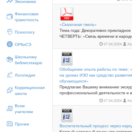
Экономика
Финансовая
грамотность
«Cказочная гжель»
Тема года: Декоративно-прикладное и
Психологу
ЧЕТВЕРТЬ: «Связь времени в народно
ОРКиСЭ
07.04.2024
Ха
Школьному
библиотекарю
Обобщение опыта работы по теме: 
Логопедия
на уроках ИЗО как средство развити
обучающихся»
Предлагаю Вашему вниманию экскур
Коррекционная
профессиональной деятельности и ин
школа
07.04.2024
Ха
Всем
учителям
Прочее
Воспитательный процесс через наро
Каждый народный танец это история