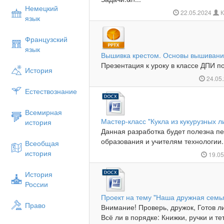
Немецкий
22.05.2024
К
язык
Французский
язык
Вышивка крестом. Основы вышиван
Презентация к уроку в классе ДПИ п
История
24.05
Естествознание
Всемирная
Мастер-класс "Кукла из кукурузных л
история
Данная разработка будет полезна п
образования и учителям технологии..
Всеобщая
история
19.0
История
России
Проект на тему "Наша дружная семь
Право
Внимание! Проверь, дружок, Готов ли
Всё ли в порядке: Книжки, ручки и те