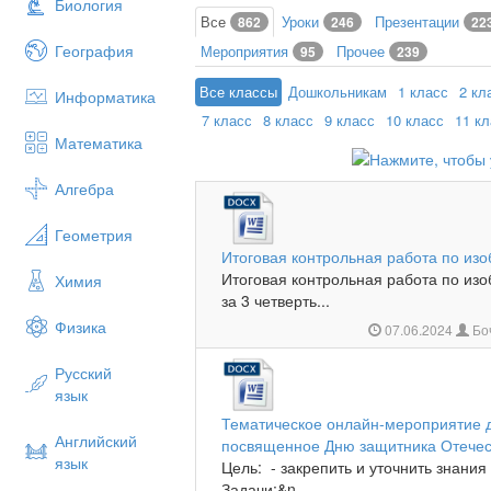
Биология
Все
Уроки
Презентации
862
246
22
География
Мероприятия
Прочее
95
239
Все классы
Дошкольникам
1 класс
2 кл
Информатика
7 класс
8 класс
9 класс
10 класс
11 к
Математика
Алгебра
Геометрия
Итоговая контрольная работа по изо
Итоговая контрольная работа по изо
Химия
за 3 четверть...
Физика
07.06.2024
Бо
Русский
язык
Тематическое онлайн-мероприятие д
Английский
посвященное Дню защитника Отечес
язык
Цель: - закрепить и уточнить знания
Задачи:&n...