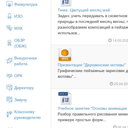
Физкультура
Тема: Цветущий месяц май.
Задач: учить передавать в сюжетно
ИЗО
природы в последний месяц весны; 
разнообразием композиций в пейзажн
МХК
использов...
ОБЗР
14.05.20
(ОБЖ)
Внеурочная
работа
Презентация "Деревенские мотивы"
Графические пейзажные зарисовки д
ОРК
мотивы"...
25.04.2
Директору
Завучу
Учебное занятие "Основы анимации
Классному
Разбор правильного рисования мими
руководителю
примере простых форм...
06.04