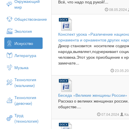
Окружающий
Всё, что надо под рукой!...
мир
08.05.2024
Обществознание
Экология
Конспект урока «Различение национ
орнамента и орнаментов других нар
Искусство
Декор становится носителем соде
народа,выявляет,подчеркивает соци
Литература
человека.Этот урок приобщение к нр
замечате...
Музыка
23.05.2
Технология
(мальчики)
Беседа «Великие женщины России»
Технология
Рассказ о великих женщинах россии
(девочки)
обществе....
07.04.2024
Ка
Труд
(технология)