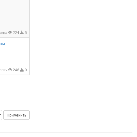
овна
224
5
ивы
рович
246
0
Применить