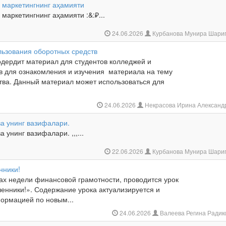
 маркетингнинг аҳамияти
маркетингнинг аҳамияти :&:₽...
24.06.2026
Курбанова Мунира Шари
льзования оборотных средств
одердит материал для студентов колледжей и
в для ознакомления и изучения материала на тему
тва. Данный материал может использоваться для
24.06.2026
Некрасова Ирина Александ
ва унинг вазифалари.
 унинг вазифалари. ,,,...
22.06.2026
Курбанова Мунира Шари
нники!
ках недели финансовой грамотности, проводится урок
енники!». Содержание урока актуализируется и
ормацией по новым...
24.06.2026
Валеева Регина Ради