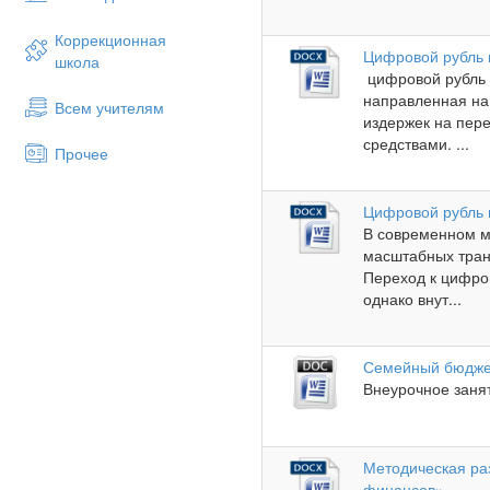
Коррекционная
Цифровой рубль 
школа
цифровой рубль 
направленная на
Всем учителям
издержек на пер
средствами. ...
Прочее
Цифровой рубль 
В современном м
масштабных тран
Переход к цифро
однако внут...
Семейный бюдж
Внеурочное занят
Методическая раз
финансов»