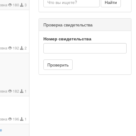
Найти
овна
180
3
Проверка свидетельства
Номер свидетельства
евна
192
2
Проверить
евна
182
1
овна
196
1
ре