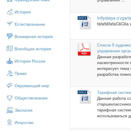
История
Inflyatsiya o‘zgari
fafa56fafaC6C6a ad
Естествознание
Всемирная история
Список 5 художе
Всеобщая история
управления орга
Данная разработ
История России
насмотренности 
интересует тема
Право
разработка помож
Окружающий мир
Тарифная систем
Обществознание
Данная работа с
старшекласснико
тарифная систем
Экология
использоваться дл
Искусство