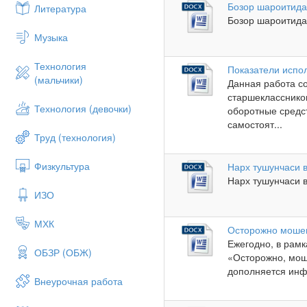
Бозор шароитида
Литература
Бозор шароитида 
Музыка
Технология
Показатели испо
(мальчики)
Данная работа с
старшекласснико
Технология (девочки)
оборотные средс
самостоят...
Труд (технология)
Физкультура
Нарх тушунчаси 
Нарх тушунчаси ва
ИЗО
МХК
Осторожно моше
Ежегодно, в рам
ОБЗР (ОБЖ)
«Осторожно, мош
дополняется инф
Внеурочная работа