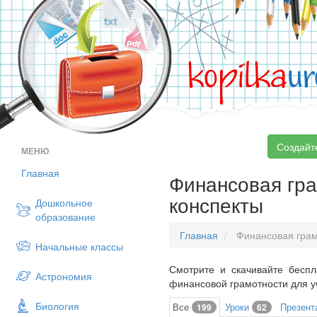
kopilka
ur
Создайт
МЕНЮ
Главная
Финансовая гра
конспекты
Дошкольное
образование
Главная
Финансовая грам
Начальные классы
Смотрите и скачивайте беспл
Астрономия
финансовой грамотности для уч
Биология
Все
Уроки
Презент
199
62