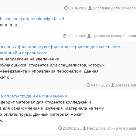
28.06.2026
Володина Алла Вячесла
shining jamg‘arma balansiga ta’siri
 a fa fa...
25.06.2026
Курбанова Мунира Шари
ственных фильмов, мультфильмов, сериалов для успешного
низацией и персоналом
ка направлена на увелечение
обучающихся, студентов или специалистов, которых
 менеджмента и управления персоналом. Данная
ет о...
04.07.2026
Аркаева Ал
а оплаты труда и ее применение
одердит материал для студентов колледжей и
в для ознакомления и изучения материала на тему
а оплаты труда. Данный материал может
...
24.06.2026
Некрасова Ирина Александ