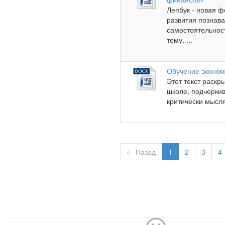
Лепбук - новая 
развития познава
самостоятельнос
тему, ...
Обучение эконом
Этот текст раскр
школе, подчерки
критически мысл
← Назад
1
2
3
4