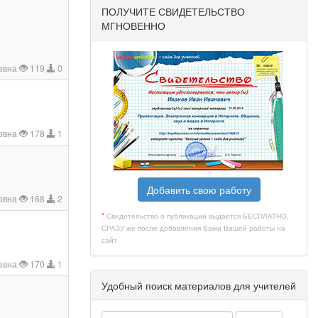
ПОЛУЧИТЕ СВИДЕТЕЛЬСТВО
МГНОВЕННО
ьевна
119
0
овна
178
1
Добавить свою работу
овна
168
2
*
Свидетельство о публикации выдается БЕСПЛАТНО,
СРАЗУ же после добавления Вами Вашей работы на
сайт
евна
170
1
Удобный поиск материалов для учителей