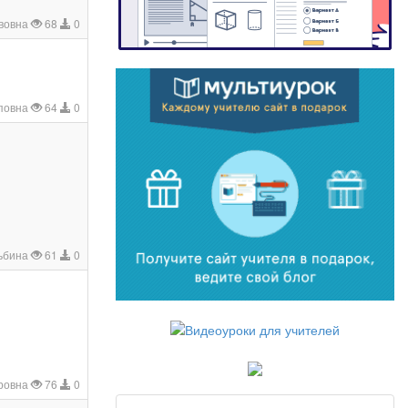
вовна
68
0
повна
64
0
ьбина
61
0
ровна
76
0