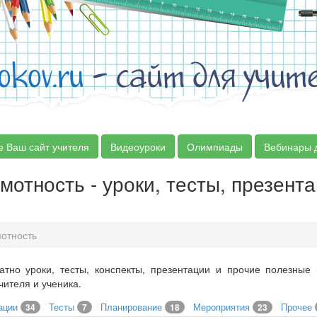
okov.ru
- сайт для учит
е Ваш сайт учителя
Видеоуроки
Олимпиады
Вебинары 
мотность - уроки, тесты, презента
отность
атно уроки, тесты, конспекты, презентации и прочие полезные
ителя и ученика.
ации
Тесты
Планирование
Мероприятия
Прочее
34
7
18
23