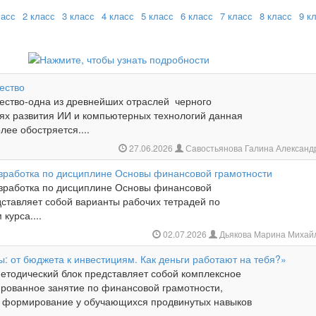
ласс
2 класс
3 класс
4 класс
5 класс
6 класс
7 класс
8 класс
9 к
ество
ство-одна из древнейших отраслей черного
иях развития ИИ и компьютерных технологий данная
ее обостряется....
27.06.2026
Савостьянова Галина Алексан
зработка по дисциплине Основы финансовой грамотности
зработка по дисциплине Основы финансовой
дставляет собой варианты рабочих тетрадей по
курса....
02.07.2026
Дьякова Марина Михай
: от бюджета к инвестициям. Как деньги работают на тебя?»
етодический блок представляет собой комплексное
ированное занятие по финансовой грамотности,
 формирование у обучающихся продвинутых навыков