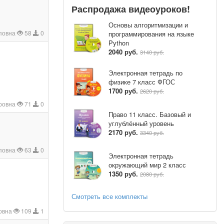
Распродажа видеоуроков!
Основы алгоритмизации и
повна
58
0
программирования на языке
Python
2040 руб.
3140 руб.
Электронная тетрадь по
физике 7 класс ФГОС
1700 руб.
2620 руб.
ровна
71
0
Право 11 класс. Базовый и
углублённый уровень
2170 руб.
3340 руб.
повна
63
0
Электронная тетрадь
окружающий мир 2 класс
1350 руб.
2080 руб.
Смотреть все комплекты
ковна
109
1