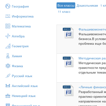
Все классы
Дошкольникам
1 к
География
11 класс
Информатика
Математика
Фальшивомонетч
Фальшивомонетче
Алгебра
бизнеса.В услов
проблема еще бол
Геометрия
Химия
Методическая ра
Методическая ра
Физика
грамотности пре
отдельным темам 
Русский язык
Английский язык
«Личные финансы
Разработанный м
Немецкий язык
практико-ориент
направленное на
Французский язык
управления ...