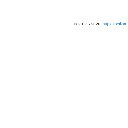
дуального обучения
Адрес
Отрасль
Повар
© 2013 - 2026,
https:kopilkau
с «07
Период дуального обучения:
г.
СВЕДЕНИЯ О НАСТАВНИКЕ