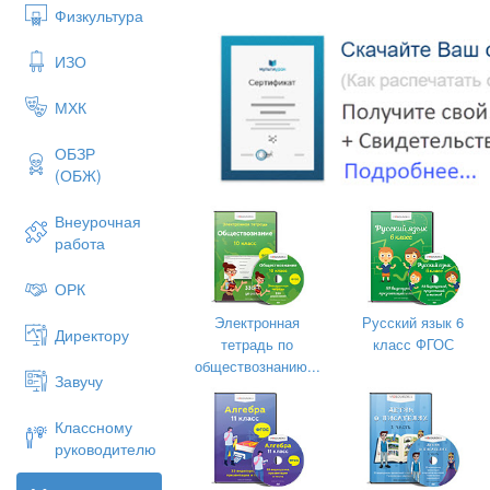
ДНЕ
Физкультура
практическо
ИЗО
(дуального
МХК
3 к
ОБЗР
(ОБЖ)
2025 – 2026 у
Внеурочная
работа
ОРК
Электронная
Русский язык 6
Директору
Родители (законные представители) 
тетрадь по
класс ФГОС
обществознанию...
Завучу
Фамилия, имя, отчество
Классному
руководителю
Мать
: