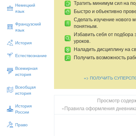
Тратить минимум сил на по
Немецкий
Быстро и объективно пров
язык
Сделать изучение нового 
Французский
понятным.
язык
Избавить себя от подбора 
уроков.
История
Наладить дисциплину на св
Естествознание
Получить возможность рабо
Всемирная
история
=> ПОЛУЧИТЬ СУПЕРСП
Всеобщая
история
Просмотр содер
История
«Правила оформления дневника
России
Право