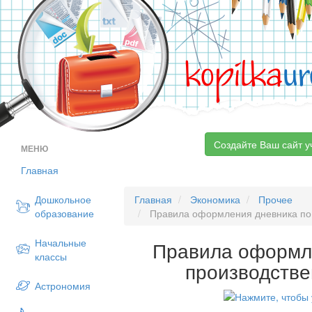
kopilka
ur
Создайте Ваш сайт у
МЕНЮ
Главная
Дошкольное
Главная
Экономика
Прочее
образование
Правила оформления дневника по 
Начальные
Правила оформл
классы
производстве
Астрономия