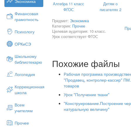
________________________________
Экономика
Алгебра 11 класс
Детям о
ФГОС
писателях 2
Финансовая
Контактные данные:
грамотность
Предмет:
Экономика
Категория:
Прочее
Пр
Целевая аудитория: 10 класс.
Психологу
Отец
:
Урок соответствует ФГОС
________________________________
ОРКиСЭ
Контактные данные
Школьному
Сведения об участник
Похожие файлы
библиотекарю
Рабочая программа производствен
Логопедия
Реализация программы ПМ 03.
"Продавец, контролер-кассир" П
подготовка к реализации холод
товаров
Коррекционная
закусок разнообразного ассортиме
школа
Урок "Получение ткани"
(наименование дисциплины, МДК)
"Конструирование.Построение чер
Всем
натуральную величину"
учителям
Прочее
Место проведения