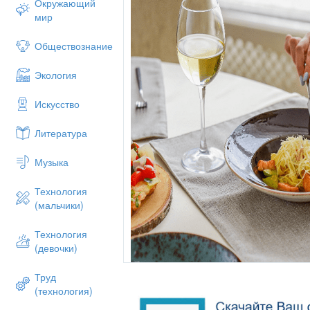
Окружающий
мир
Обществознание
Экология
Искусство
Литература
Музыка
Технология
(мальчики)
Технология
(девочки)
Posudamart Хорошие манеры никогда н
Труд
(технология)
Умение пользоваться столовыми пр
наука. У каждого прибора существ