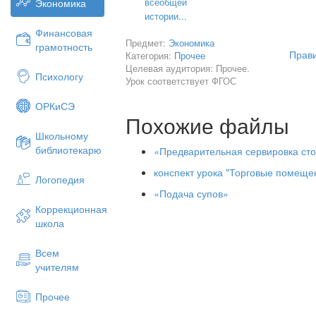
всеобщей
Экономика
истории...
Финансовая
Предмет:
Экономика
грамотность
Прави
Категория:
Прочее
Целевая аудитория: Прочее.
Психологу
Урок соответствует ФГОС
ОРКиСЭ
Подробно о столовых приборах!
Похожие файлы
Холодные и горячие закуски — использ
Школьному
библиотекарю
«Предварительная сервировка сто
Закуски в кокотнице — закусочная вил
конспект урока "Торговые помеще
Горячая рыба — рыбная вилка и рыбн
Логопедия
«Подача супов»
Горячие мясные блюда — столовая ви
Коррекционная
Омлеты, запеканки, овощи — столовая
школа
Десерты — специальная небольшая де
Всем
учителям
Для рубленых мясных блюд действ
порцию котлет, голубцов или тефтеле
Прочее
столовой вилки.