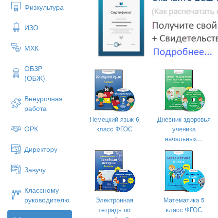
Физкультура
запутаться какой и для чего нужен, н
По мере подачи новых блюд, мы двиг
ИЗО
тому, что возле тарелки.
Разберем подробнее, какие глав
МХК
разных
ОБЗР
(ОБЖ)
Внеурочная
работа
Немецкий язык 6
Дневник здоровья
ОРК
класс ФГОС
ученика
начальных...
Директору
Завучу
Классному
руководителю
Электронная
Математика 5
тетрадь по
класс ФГОС