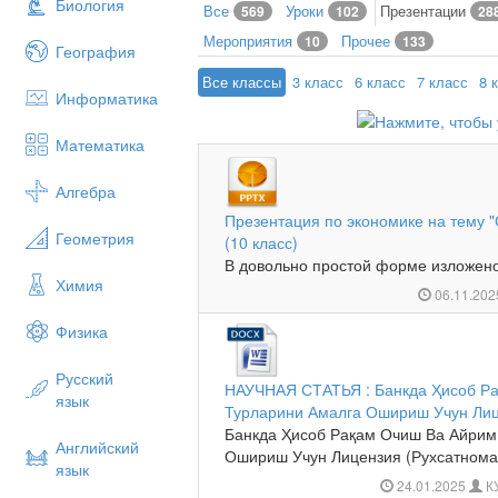
Биология
Все
Уроки
Презентации
569
102
28
Мероприятия
Прочее
10
133
География
Все классы
3 класс
6 класс
7 класс
8 
Информатика
Математика
Алгебра
Презентация по экономике на тему "
Геометрия
(10 класс)
В довольно простой форме изложено 
Химия
06.11.20
Физика
Русский
НАУЧНАЯ СТАТЬЯ : Банкда Ҳисоб Р
язык
Турларини Амалга Ошириш Учун Лиц
Банкда Ҳисоб Рақам Очиш Ва Айрим
Английский
Ошириш Учун Лицензия (Рухсатнома)
язык
24.01.2025
К