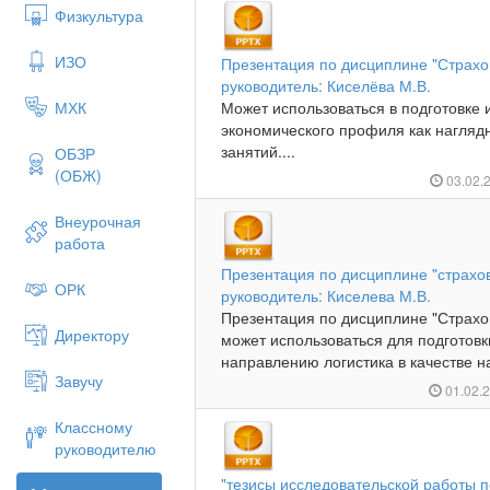
Физкультура
ИЗО
Презентация по дисциплине "Страхов
руководитель: Киселёва М.В.
МХК
Может использоваться в подготовке 
экономического профиля как нагляд
занятий....
ОБЗР
(ОБЖ)
03.02.
Внеурочная
работа
Презентация по дисциплине "страхов
ОРК
руководитель: Киселева М.В.
Презентация по дисциплине "Страхо
Директору
может использоваться для подготовк
направлению логистика в качестве на
Завучу
01.02.
Классному
руководителю
"тезисы исследовательской работы 