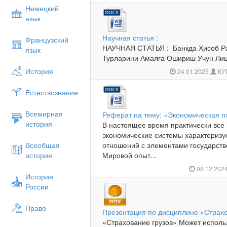
Немецкий
язык
Научная статья :
Французский
НАУЧНАЯ СТАТЬЯ : Банкда Ҳисоб Р
язык
Турларини Амалга Ошириш Учун Лице
История
24.01.2025
КУ
Естествознание
Всемирная
Реферат на тему: «Экономическая п
история
В настоящее время практически все
экономические системы характеризу
Всеобщая
отношений с элементами государств
история
Мировой опыт...
08.12.202
История
России
Право
Презентация по дисциплине «Страхо
«Страхование грузов» Может использ