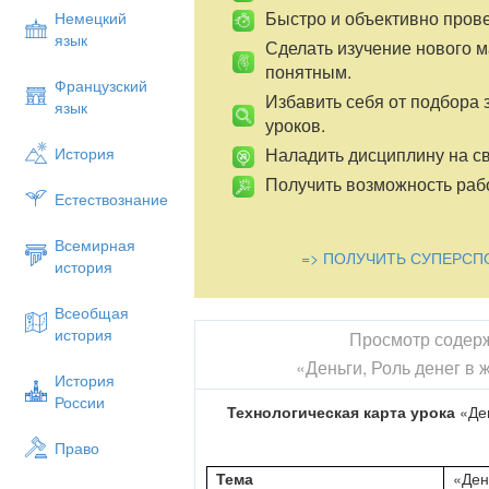
Быстро и объективно пров
Немецкий
язык
Сделать изучение нового 
понятным.
Французский
Избавить себя от подбора 
язык
уроков.
Наладить дисциплину на св
История
Получить возможность рабо
Естествознание
Всемирная
=> ПОЛУЧИТЬ СУПЕРСП
история
Всеобщая
история
Просмотр содер
«Деньги, Роль денег в 
История
России
Технологическая карта
урока
«Де
Право
Тема
«Ден