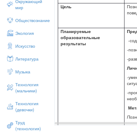
Окружающий
Цель
Позн
мир
пове
Обществознание
Планируемые
Пре
Экология
образовательные
-сод
результаты
Искусство
-поз
-раз
Литература
Лич
Музыка
-уме
ситу
Технология
(мальчики)
-про
необ
Технология
Мет
(девочки)
Поз
Труд
-исп
(технология)
инте