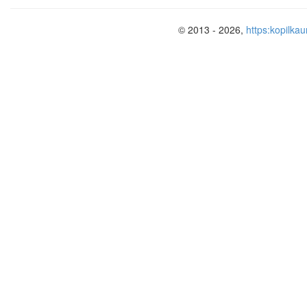
https
© 2013 - 2026,
https:kopilkau
https
Этапы занятия
Обучающие и ра
компоненты, зад
упражнения
Оргмомент (1
Эмоциональная,
мин)
психологическая 
мотивационная п
учащихся к усво
материала.