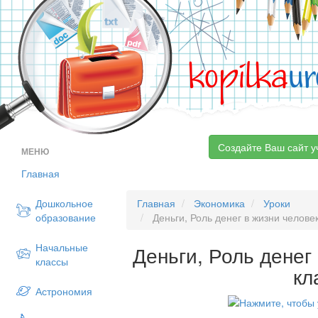
kopilka
ur
Создайте Ваш сайт у
МЕНЮ
Главная
Дошкольное
Главная
Экономика
Уроки
образование
Деньги, Роль денег в жизни человек
Начальные
Деньги, Роль денег
классы
кл
Астрономия