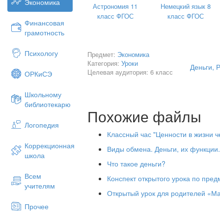
Экономика
Астрономия 11
Немецкий язык 8
день
класс ФГОС
класс ФГОС
Финансовая
Целевая аудитория
4-5 
грамотность
Формы, методы, технологии
Колл
воспитания
Психологу
Предмет:
Экономика
Категория:
Уроки
Средства обучения
Техн
Деньги, Р
Целевая аудитория: 6 класс
ОРКиСЭ
Дида
Организационные условия
В хо
Школьному
библиотекарю
Учебно-методическое
1.Ви
Похожие файлы
обеспечение
«Фин
Логопедия
орга
Классный час "Ценности в жизни ч
2.Ви
Коррекционная
Виды обмена. Деньги, их функции
для 
школа
Что такое деньги?
Ресу
Всем
Конспект открытого урока по пре
http
учителям
Открытый урок для родителей «Ма
http
Прочее
http