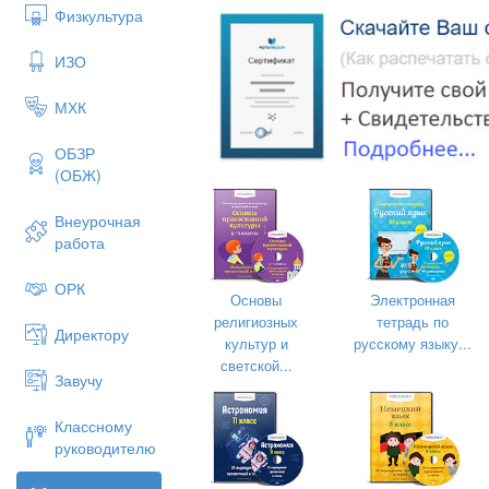
сайт
Физкультура
-вып
ИЗО
-пос
-уме
МХК
Регу
ОБЗР
-про
(ОБЖ)
реше
Внеурочная
-кон
работа
Ком
-уме
ОРК
Основы
Электронная
при 
религиозных
тетрадь по
Директору
-раб
культур и
русскому языку...
рабо
светской...
Завучу
инте
-уме
Классному
руководителю
Основные понятия
Барт