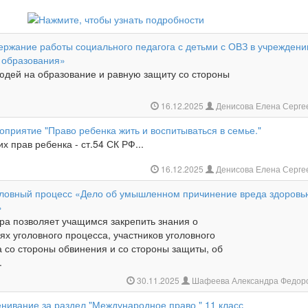
ержание работы социального педагога с детьми с ОВЗ в учреждени
 образования»
людей на образование и равную защиту со стороны
16.12.2025
Денисова Елена Серге
приятие "Право ребенка жить и воспитываться в семье."
х прав ребенка - ст.54 СК РФ...
16.12.2025
Денисова Елена Серге
оловный процесс «Дело об умышленном причинение вреда здоровь
»
гра позволяет учащимся закрепить знания о
ях уголовного процесса, участников уголовного
 со стороны обвинения и со стороны защиты, об
.
30.11.2025
Шафеева Александра Федор
нивание за раздел "Международное право " 11 класс