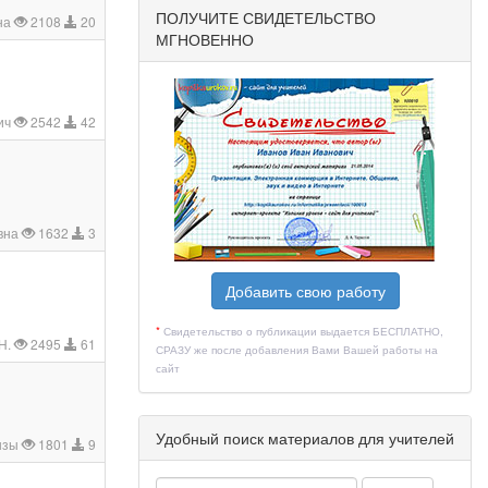
ПОЛУЧИТЕ СВИДЕТЕЛЬСТВО
на
2108
20
МГНОВЕННО
ич
2542
42
вна
1632
3
Добавить свою работу
*
Свидетельство о публикации выдается БЕСПЛАТНО,
Н.
2495
61
СРАЗУ же после добавления Вами Вашей работы на
сайт
Удобный поиск материалов для учителей
ызы
1801
9