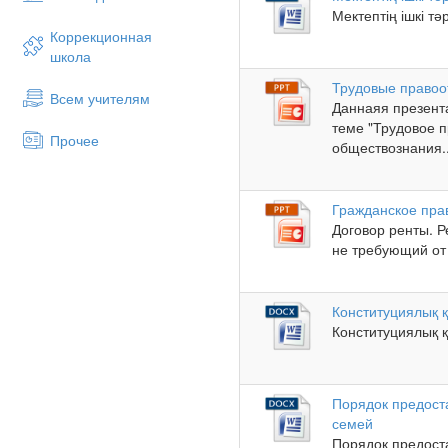
Мектептің ішкі тә
Коррекционная
школа
Трудовые право
Всем учителям
Даннаяя презент
теме "Трудовое п
Прочее
обществознания..
Гражданское пра
Договор ренты. Р
не требующий от
Конституциялық қ
Конституциялық қ
Порядок предост
семей
Порядок предост