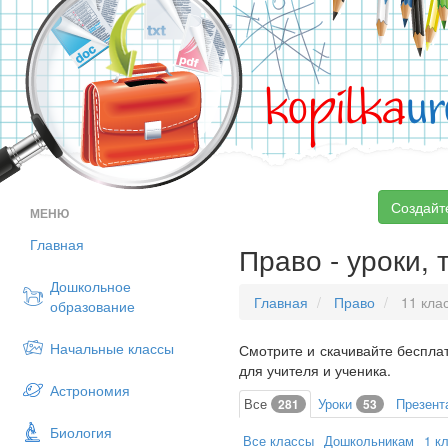
kopilka
ur
Создайт
МЕНЮ
Главная
Право - уроки, 
Дошкольное
Главная
Право
11 кла
образование
Начальные классы
Смотрите и скачивайте бесплат
для учителя и ученика.
Астрономия
Все
Уроки
Презент
281
53
Биология
Все классы
Дошкольникам
1 к