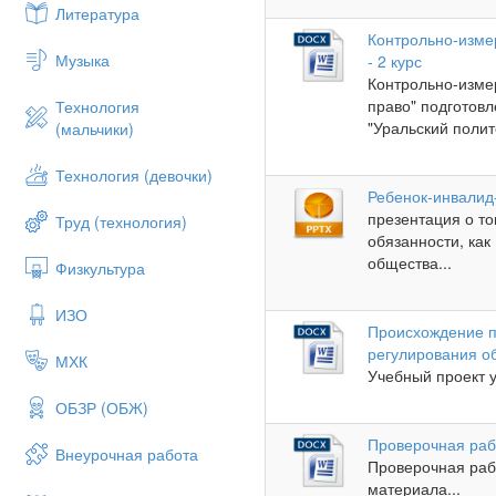
Литература
Контрольно-изме
Музыка
- 2 курс
Контрольно-изме
право" подготов
Технология
"Уральский полит
(мальчики)
Технология (девочки)
Ребенок-инвалид
презентация о то
Труд (технология)
обязанности, ка
общества...
Физкультура
ИЗО
Происхождение пр
регулирования о
МХК
Учебный проект у
ОБЗР (ОБЖ)
Проверочная рабо
Внеурочная работа
Проверочная раб
материала...