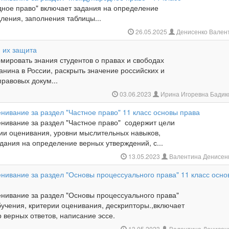
ное право" включает задания на определение
ления, заполнения таблицы...
26.05.2025
Денисенко Вален
и их защита
мировать знания студентов о правах и свободах
анина в России, раскрыть значение российских и
равовых докум...
03.06.2023
Ирина Игоревна Бадик
нивание за раздел "Частное право" 11 класс основы права
нивание за раздел "Частное право" содержит цели
рии оценивания, уровни мыслительных навыков,
дания на определение верных утверждений, с...
13.05.2023
Валентина Денисен
нивание за раздел "Основы процессуального права" 11 класс осно
нивание за раздел "Основы процессуального права"
учения, критерии оценивания, дескрипторы.,включает
 верных ответов, написание эссе.
13.05.2023
Валентина Денисен