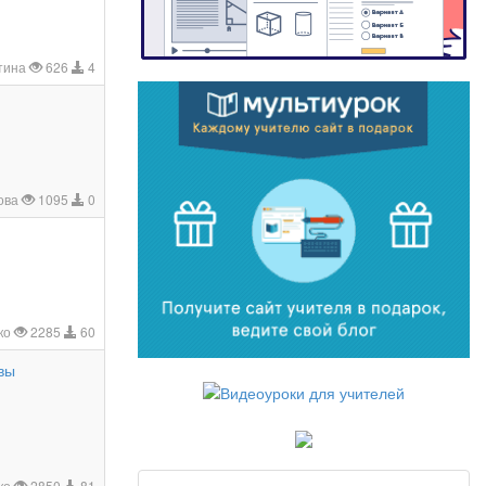
тина
626
4
ова
1095
0
ко
2285
60
вы
ко
2850
81