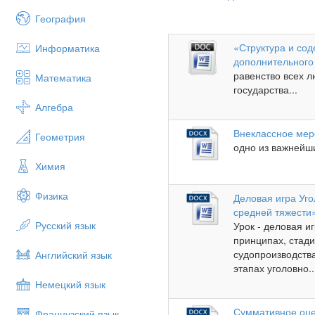
География
«Структура и сод
Информатика
дополнительного
равенство всех 
Математика
государства...
Алгебра
Внеклассное меро
Геометрия
одно из важнейши
Химия
Физика
Деловая игра Уг
средней тяжести
Русский язык
Урок - деловая и
принципах, стади
судопроизводства
Английский язык
этапах уголовно..
Немецкий язык
Суммативное оце
Французский язык