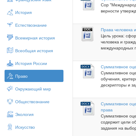
Сор "Международ
верности утвержд
История
Естествознание
Права человека 
Цель урока: сфор
Всемирная история
человека и гражд
международных п
Всеобщая история
История России
Суммативное оце
Суммативное оце
Право
обучения, крите
дескрипторы и за
Окружающий мир
Обществознание
Суммативное оце
права
Экология
Суммативное оце
содержит цели об
Искусство
задания на выбор