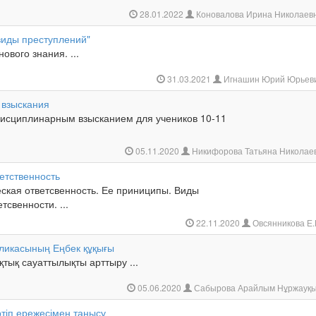
28.01.2022
Коновалова Ирина Николаев
виды преступлений"
ового знания. ...
31.03.2021
Игнашин Юрий Юрьев
 взыскания
дисциплинарным взысканием для учеников 10-11
05.11.2020
Никифорова Татьяна Николае
етственность
ская ответсвенность. Ее приниципы. Виды
тсвенности. ...
22.11.2020
Овсянникова Е.
бликасының Еңбек құқығы
тық сауаттылықты арттыру ...
05.06.2020
Сабырова Арайлым Нұржауқ
әртіп ережесімен танысу