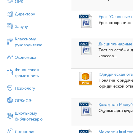
ОРК
Директору
Урок "Основные 
Урок «открытия» н
Завучу
Классному
Дисциплинарные
руководителю
Тест по особым 
классов...
Экономика
Финансовая
Юридическая отв
грамотность
Понятие юридиче
юридической отве
Психологу
ОРКиСЭ
Қазақстан Респу
Оқушыларға құқық
Школьному
библиотекарю
Логопедия
Мектептің ішкі т