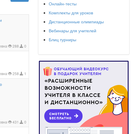
Онлайн-тесты
Комплекты для уроков
и
Дистанционные олимпиады
Вебинары для учителей
Блиц турниры
евна
288
0
евна
258
1
ю
овна
431
0