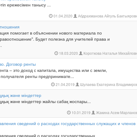
ртіп ережесімен танысу ...
01.04.2020
Абдрахманова Айгуль Бактыяров
отношения
ация помогает в объяснении нового материала по
равоотношение". Будет полезна для учителей права и
.
18.03.2020
Короткова Наталья Михайлов
во. Договор ренты
ента – это доход с капитала, имущества или с земли,
 получателя ренты предпринимате...
21.04.2019
Шулаева Екатерина Владимиро
ұқық және міндеттер
ұқық және міндеттер жайлы сабақ жоспары...
10.01.2019
Жакина Асем Марлано
авления сведений о расходах государственных служащих и членов 
авления сведений о расходах государственных