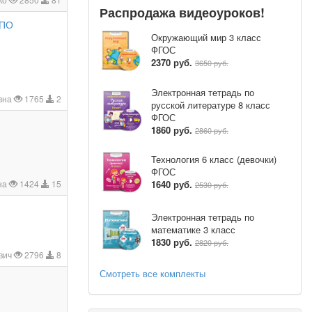
Распродажа видеоуроков!
СПО
Окружающий мир 3 класс
ФГОС
2370 руб.
3650 руб.
Электронная тетрадь по
вна
1765
2
русской литературе 8 класс
ФГОС
1860 руб.
2860 руб.
Технология 6 класс (девочки)
ФГОС
1640 руб.
на
1424
15
2530 руб.
Электронная тетрадь по
математике 3 класс
1830 руб.
2820 руб.
вич
2796
8
Смотреть все комплекты