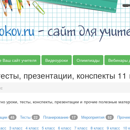
okov.ru
- сайт для учит
е Ваш сайт учителя
Видеоуроки
Олимпиады
Вебинары 
тесты, презентации, конспекты 11
сс
но уроки, тесты, конспекты, презентации и прочие полезные мате
ации
Тесты
Планирование
Мероприятия
Проче
45
22
17
52
ласс
3 класс
4 класс
5 класс
6 класс
7 класс
8 класс
9 класс
10 