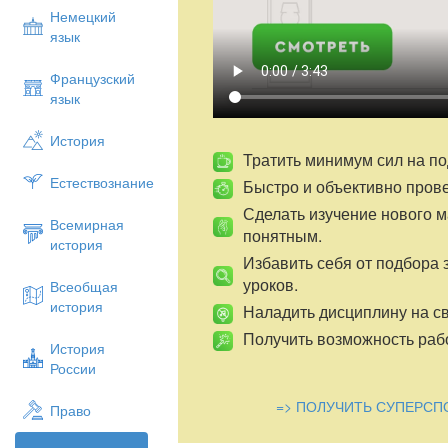
Немецкий
язык
Французский
язык
История
Тратить минимум сил на по
Естествознание
Быстро и объективно пров
Сделать изучение нового 
Всемирная
понятным.
история
Избавить себя от подбора 
уроков.
Всеобщая
история
Наладить дисциплину на св
Получить возможность рабо
История
России
=> ПОЛУЧИТЬ СУПЕРСП
Право