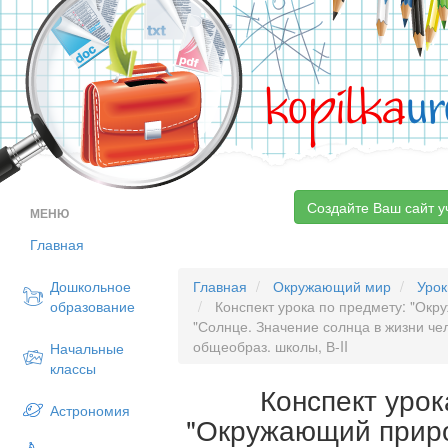
kopilka
ur
Создайте Ваш сайт у
МЕНЮ
Главная
Дошкольное
Главная
Окружающий мир
Урок
образование
Конспект урока по предмету: "Окр
"Солнце. Значение солнца в жизни чело
общеобраз. школы, В-II
Начальные
классы
Конспект урок
Астрономия
"Окружающий приро