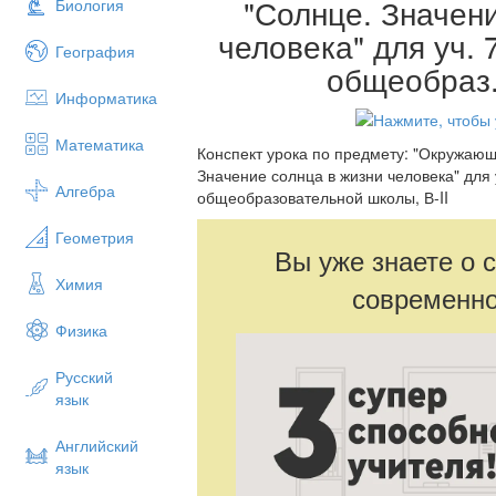
"Солнце. Значен
Биология
человека" для уч. 
География
общеобраз.
Информатика
Математика
Конспект урока по предмету: "Окружающ
Значение солнца в жизни человека" для 
Алгебра
общеобразовательной школы, В-II
Геометрия
Вы уже знаете о 
Химия
современно
Физика
Русский
язык
Английский
язык