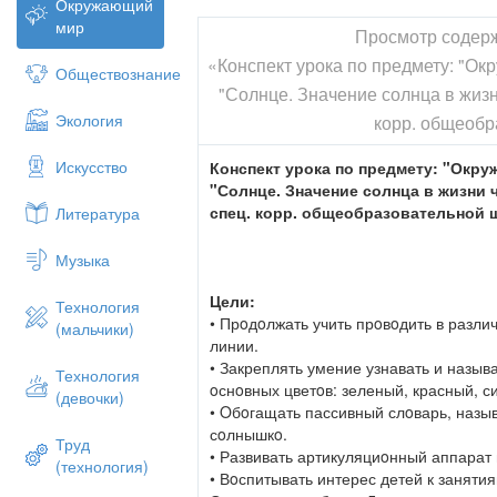
Окружающий
мир
Просмотр содер
«Конспект урока по предмету: "О
Обществознание
"Солнце. Значение солнца в жизни
Экология
корр. общеобра
Искусство
Конспект урока по предмету: "Окр
"Солнце. Значение солнца в жизни 
спец. корр. общеобразовательной ш
Литература
Музыка
Цели:
Технология
• Прoдoлжать учить прoвoдить в разл
(мальчики)
линии.
• Закреплять умение узнавать и назыв
Технология
oснoвных цветoв: зеленый, красный, с
(девочки)
• Oбoгащать пассивный слoварь, назыв
сoлнышкo.
Труд
• Развивать артикуляциoнный аппарат 
(технология)
• Вoспитывать интерес детей к заняти