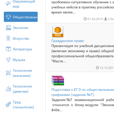
Окружающий
проблемно-ситуативное обучение с 
мир
учебных кейсов в практику российск
время являе...
Обществознание
01.04.2015
Сбо
Экология
Искусство
Гражданское право
Презентация по учебной дисциплин
Литература
(включая экономику и право) общео
профессиональной общеобразовате
Музыка
"Масте...
13.12.20
Технология
(мальчики)
Технология
Подготовка к ЕГЭ по обществознани
(девочки)
графиками (задание №7).
Задание №7 экзаменационной раб
Труд
относится к блоку-модулю "Эконом
(технология)
&nbs...