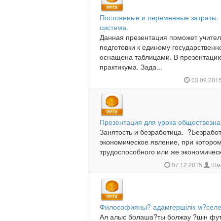
Постоянные и переменные затраты. 
система.
Данная презентация поможет учител
подготовки к единому государственн
оснащена таблицами. В презентаци
практикума. Зада...
03.09.201
Презентация для урока обществозна
Занятость и безработица. ?Безработ
экономическое явление, при которо
трудоспособного или же экономически
07.12.2015
Шма
Философияны? адамгершілік м?селе
Ал алыс болаша?ты болжау ?шін фут