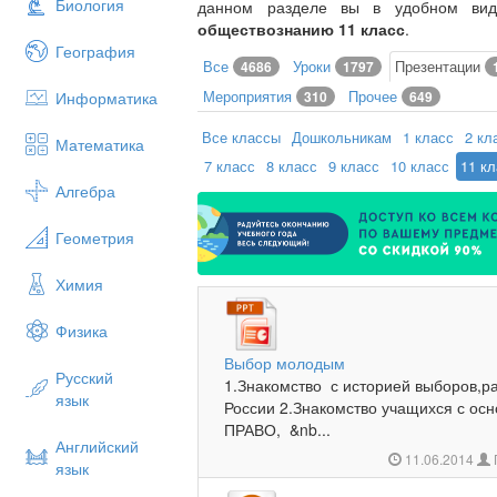
Биология
данном разделе вы в удобном ви
обществознанию 11 класс
.
География
Все
Уроки
Презентации
4686
1797
Мероприятия
Прочее
Информатика
310
649
Все классы
Дошкольникам
1 класс
2 кл
Математика
7 класс
8 класс
9 класс
10 класс
11 к
Алгебра
Геометрия
Химия
Физика
Выбор молодым
Русский
1.Знакомство с историей выборов,р
язык
России 2.Знакомство учащихся с о
ПРАВО, &nb...
Английский
11.06.2014
язык