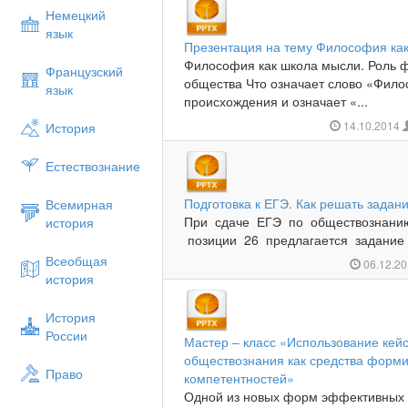
Немецкий
язык
Презентация на тему Философия ка
Философия как школа мысли. Роль ф
Французский
общества Что означает слово «Фило
язык
происхождения и означает «...
14.10.2014
История
Естествознание
Подготовка к ЕГЭ. Как решать задан
Всемирная
При сдаче ЕГЭ по обществознани
история
позиции 26 предлагается задание
Всеобщая
06.12.2
история
История
России
Мастер – класс «Использование кейс
обществознания как средства форм
Право
компетентностей»
Одной из новых форм эффективных 